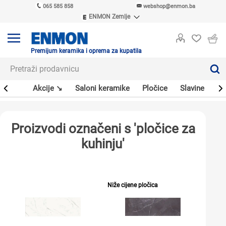
065 585 858
webshop@enmon.ba
ENMON Zemlje
ENMON SRB
ENMON BIH
ENMON HR
Premijum keramika i oprema za kupatila
ENMON MKD
leri
Akcije ↘
Saloni keramike
Pločice
Slavine
Sa
Proizvodi označeni s 'pločice za
kuhinju'
Niže cijene pločica