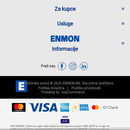
Za kupce
Usluge
Informacije
Prati nas
Autorska prava © 2026 ENMON.BA. Sva prava zadržana.
Politika Kolačića
Politike privatnosti
Powered by
nopCommerce
NAPOMENA: Cijene na sajtu važe isključivo za kupovinu putem WEB SHOP-a i mogu se
razlikovati od cijena u maloprodajnim objektima kompanije ENMON. Cijene na sajtu su