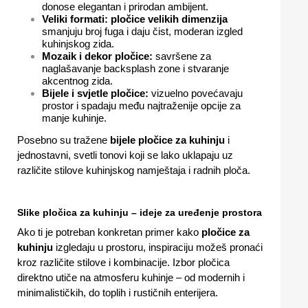
donose elegantan i prirodan ambijent.
Veliki formati:
pločice velikih dimenzija
smanjuju broj fuga i daju čist, moderan izgled
kuhinjskog zida.
Mozaik i dekor pločice:
savršene za
naglašavanje backsplash zone i stvaranje
akcentnog zida.
Bijele i svjetle pločice:
vizuelno povećavaju
prostor i spadaju među najtraženije opcije za
manje kuhinje.
Posebno su tražene
bijele pločice za kuhinju
i
jednostavni, svetli tonovi koji se lako uklapaju uz
različite stilove kuhinjskog namještaja i radnih ploča.
Slike pločica za kuhinju – ideje za uređenje prostora
Ako ti je potreban konkretan primer kako
pločice za
kuhinju
izgledaju u prostoru, inspiraciju možeš pronaći
kroz različite stilove i kombinacije. Izbor pločica
direktno utiče na atmosferu kuhinje – od modernih i
minimalističkih, do toplih i rustičnih enterijera.