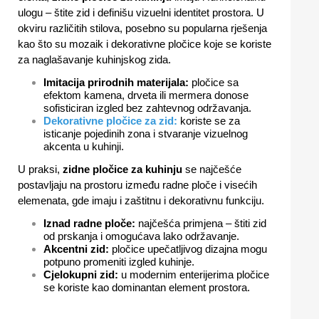
ulogu – štite zid i definišu vizuelni identitet prostora. U
okviru različitih stilova, posebno su popularna rješenja
kao što su mozaik i dekorativne pločice koje se koriste
za naglašavanje kuhinjskog zida.
Imitacija prirodnih materijala:
pločice sa
efektom kamena, drveta ili mermera donose
sofisticiran izgled bez zahtevnog održavanja.
Dekorativne pločice za zid:
koriste se za
isticanje pojedinih zona i stvaranje vizuelnog
akcenta u kuhinji.
U praksi,
zidne pločice za kuhinju
se najčešće
postavljaju na prostoru između radne ploče i visećih
elemenata, gde imaju i zaštitnu i dekorativnu funkciju.
Iznad radne ploče:
najčešća primjena – štiti zid
od prskanja i omogućava lako održavanje.
Akcentni zid:
pločice upečatljivog dizajna mogu
potpuno promeniti izgled kuhinje.
Cjelokupni zid:
u modernim enterijerima pločice
se koriste kao dominantan element prostora.