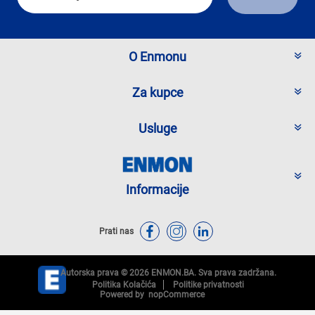
O Enmonu
Za kupce
Usluge
Informacije
Prati nas
Autorska prava © 2026 ENMON.BA. Sva prava zadržana.
Politika Kolačića
Politike privatnosti
Powered by
nopCommerce