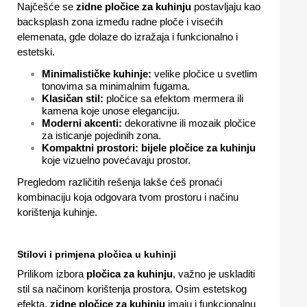
Najčešće se
zidne pločice za kuhinju
postavljaju kao
backsplash zona između radne ploče i visećih
elemenata, gde dolaze do izražaja i funkcionalno i
estetski.
Minimalističke kuhinje:
velike pločice u svetlim
tonovima sa minimalnim fugama.
Klasičan stil:
pločice sa efektom mermera ili
kamena koje unose eleganciju.
Moderni akcenti:
dekorativne ili mozaik pločice
za isticanje pojedinih zona.
Kompaktni prostori:
bijele pločice za kuhinju
koje vizuelno povećavaju prostor.
Pregledom različitih rešenja lakše ćeš pronaći
kombinaciju koja odgovara tvom prostoru i načinu
korištenja kuhinje.
Stilovi i primjena pločica u kuhinji
Prilikom izbora
pločica za kuhinju
, važno je uskladiti
stil sa načinom korištenja prostora. Osim estetskog
efekta,
zidne pločice za kuhinju
imaju i funkcionalnu