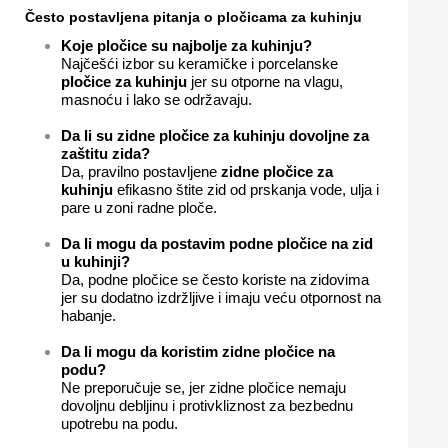
Često postavljena pitanja o pločicama za kuhinju
Koje pločice su najbolje za kuhinju?
Najčešći izbor su keramičke i porcelanske
pločice za kuhinju
jer su otporne na vlagu,
masnoću i lako se održavaju.
Da li su zidne pločice za kuhinju dovoljne za
zaštitu zida?
Da, pravilno postavljene
zidne pločice za
kuhinju
efikasno štite zid od prskanja vode, ulja i
pare u zoni radne ploče.
Da li mogu da postavim podne pločice na zid
u kuhinji?
Da, podne pločice se često koriste na zidovima
jer su dodatno izdržljive i imaju veću otpornost na
habanje.
Da li mogu da koristim zidne pločice na
podu?
Ne preporučuje se, jer zidne pločice nemaju
dovoljnu debljinu i protivkliznost za bezbednu
upotrebu na podu.