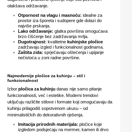
olakšava održavanje.
Otpornost na vlagu i masnoću:
idealne za
prostor iza šporeta i sudopere gde dolazi do
najviše prskanja.
Lako održavanje:
glatka površina omogućava
brzo čišćenje bez zadržavanja mrlja.
Dugotrajnost:
kvalitetne
kuhinjske pločice
zadržavaju izgled i funkcionalnost godinama.
Zaštita zida:
sprječavaju oštećenja i upijanje
nečistoća u zoni radne površine.
Najmodernije pločice za kuhinju – stil i
funkcionalnost
Izbor
pločica za kuhinju
danas nije samo pitanje
funkcionalnosti, već i estetike. Moderni trendovi
uključuju različite stilove i formate koji omogućavaju da
kuhinju prilagodiš sopstvenom ukusu – od
minimalističkih do dekorativnih rješenja.
Imitacija prirodnih materijala:
pločice koje
izgledom podsjećaju na mermer, kamen ili drvo