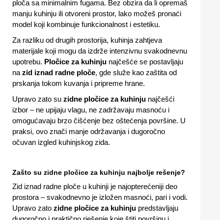
ploča sa minimalnim fugama. Bez obzira da li opremaš
manju kuhinju ili otvoreni prostor, lako možeš pronaći
model koji kombinuje funkcionalnost i estetiku.
Za razliku od drugih prostorija, kuhinja zahtjeva
materijale koji mogu da izdrže intenzivnu svakodnevnu
upotrebu.
Pločice za kuhinju
najčešće se postavljaju
na
zid iznad radne ploče
, gde služe kao zaštita od
prskanja tokom kuvanja i pripreme hrane.
Upravo zato su
zidne pločice za kuhinju
najčešći
izbor – ne upijaju vlagu, ne zadržavaju masnoću i
omogućavaju brzo čišćenje bez oštećenja površine. U
praksi, ovo znači manje održavanja i dugoročno
očuvan izgled kuhinjskog zida.
Zašto su zidne pločice za kuhinju najbolje rešenje?
Zid iznad radne ploče u kuhinji je najopterećeniji deo
prostora – svakodnevno je izložen masnoći, pari i vodi.
Upravo zato
zidne pločice za kuhinju
predstavljaju
dugoročno i praktično rješenje koje štiti površinu i