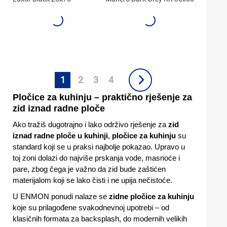
1
2
3
4
Pločice za kuhinju – praktično rješenje za
zid iznad radne ploče
Ako tražiš dugotrajno i lako održivo rješenje za
zid
iznad radne ploče u kuhinji
,
pločice za kuhinju
su
standard koji se u praksi najbolje pokazao. Upravo u
toj zoni dolazi do najviše prskanja vode, masnoće i
pare, zbog čega je važno da zid bude zaštićen
materijalom koji se lako čisti i ne upija nečistoće.
U ENMON ponudi nalaze se
zidne pločice za kuhinju
koje su prilagođene svakodnevnoj upotrebi – od
klasičnih formata za backsplash, do modernih velikih