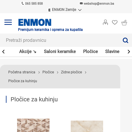
065 585 858
webshop@enmon.ba
ENMON Zemlje
ENMON SRB
ENMON BIH
ENMON HR
Premijum keramika i oprema za kupatila
ENMON MKD
leri
Akcije ↘
Saloni keramike
Pločice
Slavine
Sa
Početna stranica
Pločice
Zidne pločice
Pločice za kuhinju
Pločice za kuhinju