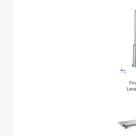
Foc
Lav