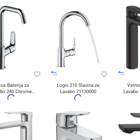
us Baterija za
Logis 210 Slavina za
Vernis
abo 240 Chrome
Lavabo 71130000
Lavabo 
31609000
7