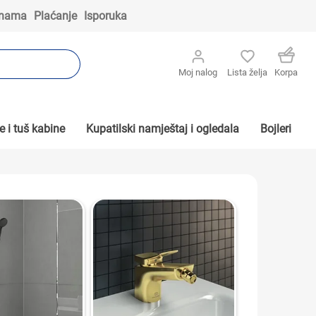
 nama
Plaćanje
Isporuka
Moj nalog
Lista želja
Korpa
 i tuš kabine
Kupatilski namještaj i ogledala
Bojleri