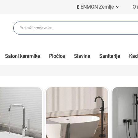
ENMON Zemlje
O
ENMON SRB
ENMON BIH
ENMON HR
ENMON MKD
Saloni keramike
Pločice
Slavine
Sanitarije
Kade