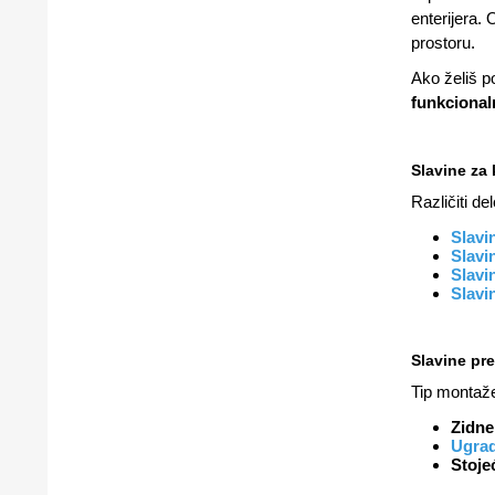
enterijera. 
prostoru.
Ako želiš p
funkcional
Slavine za
Različiti de
Slavi
Slavi
Slavi
Slavi
Slavine pr
Tip montaže 
Zidne
Ugrad
Stoje