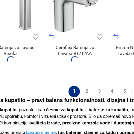
Baterija za Lavabo
Ceraflex Baterija za
Emma Ner
Visoka
Lavabo B1712AA
Lavabo
1
2
3
4
5
a kupatilo – pravi balans funkcionalnosti, dizajna i tr
 kupatilo,
poznate i kao
česme za kupatilo
ili
baterije za kupatilo,
ni
 upotrebu, komfor i vizuelni utisak prostora. Bilo da opremaš novo ku
či kombinaciju
kvaliteta izrade, precizne kontrole vode i dugotrajn
ožeš pronaći
lavabo slavine
, tuš baterije, slavine za kadu i ugra