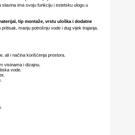
a slavina ima svoju funkciju i estetsku ulogu u
aterijal, tip montaže, vrstu uloška i dodatne
 pritisak, manju potrošnju vode i dug vijek trajanja.
e, ali i načina korišćenja prostora.
m visinama i dizajnu.
tiska vode.
or.
.
.