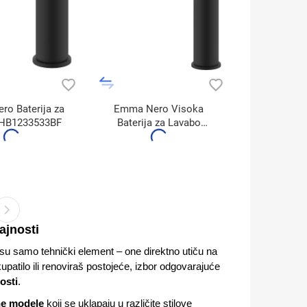
o Baterija za
Emma Nero Visoka
 HB1233533BF
Baterija za Lavabo
HB1442533BF
ajnosti
su samo tehnički element – one direktno utiču na
patilo ili renoviraš postojeće, izbor odgovarajuće
osti
.
dne modele
koji se uklapaju u različite stilove