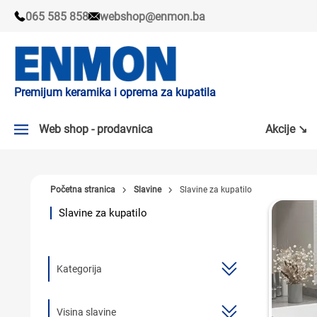
065 585 858
webshop@enmon.ba
Premijum keramika i oprema za kupatila
Web shop - prodavnica
Akcije ↘
AKCIJE ↘
Početna stranica
Slavine
Slavine za kupatilo
PLOČICE
Slavine za kupatilo
SLAVINE
KADE I TUŠ KABINE
Kategorija
SANITARIJE
TUŠEVI
Visina slavine