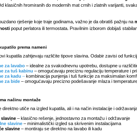
Od klasičnih hromiranih do modernih mat crnih i zlatnih varijanti, svak
ouzdano rješenje koje traje godinama, važno je da obratiš pažnju na
m
nosti
poput perlatora ili termostata. Pravilnim izborom dobijaš stabilan
 kupatilo prema nameni
lovi kupatila zahtjevaju različite tipove slavina. Odabir zavisi od funkcij
ne za lavabo
– idealne za svakodnevnu upotrebu, dostupne u različiti
ne za tuš kabinu
– omogućavaju preciznu regulaciju temperature i pri
ne za kadu
–
kombinacija punjenja i tuš funkcije za maksimalan komf
ne za bide
– omogućavaju precizno podešavanje mlaza i temperature
ema načinu montaže
direktno utiče na izgled kupatila, ali i na način instalacije i održavanja
 slavine
– klasično rešenje, jednostavno za montažu i održavanje
ne slavine
– minimalistički izgled sa skrivenim instalacijama
će slavine
– montiraju se direktno na lavabo ili kadu