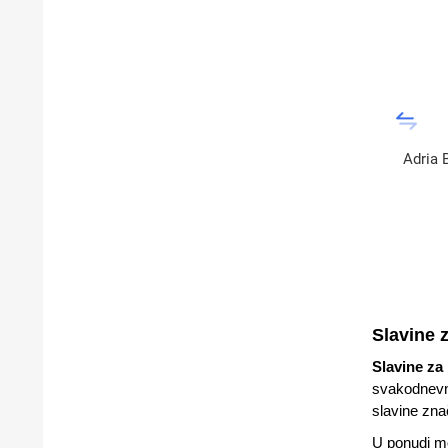
Adria 
Slavine z
Slavine za
svakodnevnu
slavine zna
U ponudi m