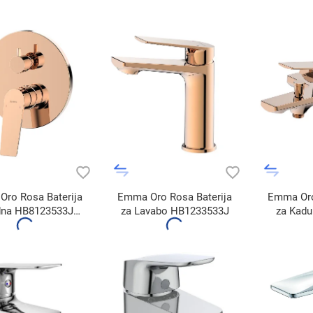
ro Rosa Baterija
Emma Oro Rosa Baterija
Emma Oro
dna HB8123533J-
za Lavabo HB1233533J
za Kad
F505