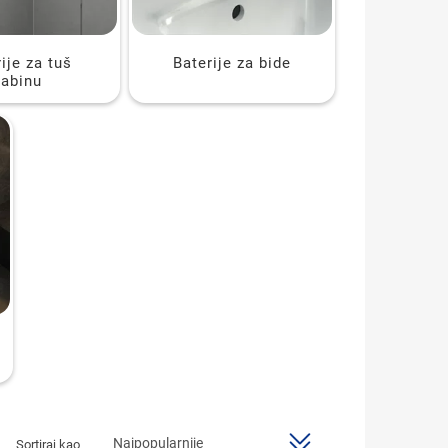
ije za tuš
Baterije za bide
kabinu
Sortiraj kao