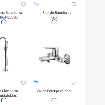
a Baterija za
Ira Restyle Baterija za
HB6442533BF
Kadu
 Slavina sa
Vivien Baterija za Kadu
ostatskim
m 10302-303A