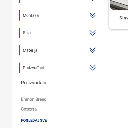
KUPATILSKI NAMJEŠTAJ I OGLEDALA
Montaža
Sla
BOJLERI
LAJSNE ZA PLOČICE
Boja
MATERIJALI ZA KERAMIČARSKE RADOVE
Materijal
ALATI ZA KERAMIKU
ODVOD VODE
Proizvođači
KUPATILSKA GALANTERIJA
Proizvođači
SVI PROIZVODI
Enmon Brend
Cotexsa
POGLEDAJ SVE