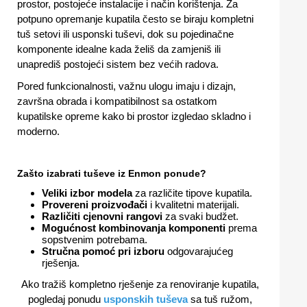
prostor, postojeće instalacije i način korištenja. Za
potpuno opremanje kupatila često se biraju kompletni
tuš setovi ili usponski tuševi, dok su pojedinačne
komponente idealne kada želiš da zamjeniš ili
unaprediš postojeći sistem bez većih radova.
Pored funkcionalnosti, važnu ulogu imaju i dizajn,
završna obrada i kompatibilnost sa ostatkom
kupatilske opreme kako bi prostor izgledao skladno i
moderno.
Zašto izabrati tuševe iz Enmon ponude?
Veliki izbor modela
za različite tipove kupatila.
Provereni proizvođači
i kvalitetni materijali.
Različiti cjenovni rangovi
za svaki budžet.
Mogućnost kombinovanja komponenti
prema
sopstvenim potrebama.
Stručna pomoć pri izboru
odgovarajućeg
rješenja.
Ako tražiš kompletno rješenje za renoviranje kupatila,
pogledaj ponudu
usponskih tuševa
sa tuš ružom,