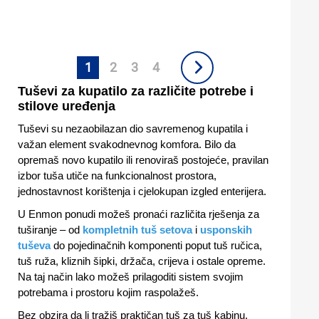
1
2
3
4
Tuševi za kupatilo za različite potrebe i
stilove uređenja
Tuševi su nezaobilazan dio savremenog kupatila i
važan element svakodnevnog komfora. Bilo da
opremaš novo kupatilo ili renoviraš postojeće, pravilan
izbor tuša utiče na funkcionalnost prostora,
jednostavnost korištenja i cjelokupan izgled enterijera.
U Enmon ponudi možeš pronaći različita rješenja za
tuširanje – od
kompletnih tuš setova
i
usponskih
tuševa
do pojedinačnih komponenti poput tuš ručica,
tuš ruža, kliznih šipki, držača, crijeva i ostale opreme.
Na taj način lako možeš prilagoditi sistem svojim
potrebama i prostoru kojim raspolažeš.
Bez obzira da li tražiš praktičan tuš za tuš kabinu,