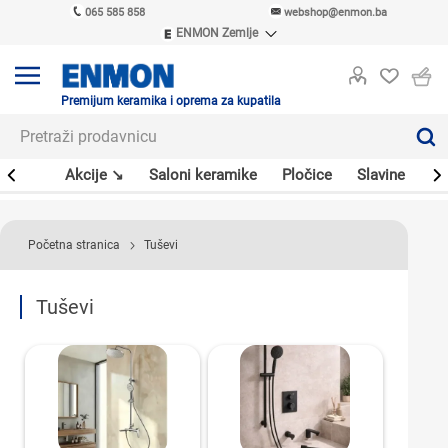
065 585 858
webshop@enmon.ba
ENMON Zemlje
ENMON SRB
ENMON BIH
ENMON HR
Premijum keramika i oprema za kupatila
ENMON MKD
leri
Akcije ↘
Saloni keramike
Pločice
Slavine
Sa
Početna stranica
Tuševi
Tuševi