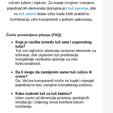
ručnim tušem i šipkom. Za manje izmjene i zamjenu
pojedinačnih elemenata dostupna je i
tuš oprema
, dok
su
tuš setovi
dobar izbor kada želiš praktičnu
kombinaciju više komponenti u jednom pakovanju.
Često postavljena pitanja (FAQ)
Koja je razlika između tuš seta i usponskog
tuša?
Tuš set najčešće obuhvata osnovne elemente za
tuširanje, dok usponski tuš predstavlja
kompletnije vertikalno rješenje sa više
funkcionalnosti.
Da li mogu da zamijenim samo tuš ručicu ili
crevo?
Da. Većina komponenti može se kupiti i mjenjati
pojedinačno bez zamjene kompletnog sistema.
Kako izabrati tuš za tuš kabinu?
Izbor zavisi od dimenzija prostora, postojećih
instalacija i željenog nivoa komfora tokom
korištenja.