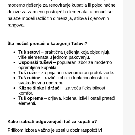
moderno rješenje za renoviranje kupatila ili pojedinačne
delove za zamjenu postojećih elemenata, u ponudi se
nalaze modeli različitih dimenzija, stilova i cjenovnih
rangova.
Šta možeš pronaći u kategoriji Tuševi?
Tuš setovi
– praktična rješenja koja objedinjuju
više elemenata u jednom pakovanju.
Usponski tuševi
– popularan izbor za moderno
opremljena kupatila.
Tuš ruže
– za prijatan i ravnomeran protok vode.
Tuš ručice
– različiti oblici i funkcionalnosti za
svakodnevnu upotrebu.
Klizne šipke i držači
– za veću fleksibilnost i
komfor.
Tuš oprema
– crijeva, kolena, izlivi i ostali prateći
elementi.
Kako izabrati odgovarajući tuš za kupatilo?
Prilikom izbora važno je uzeti u obzir raspoloživi