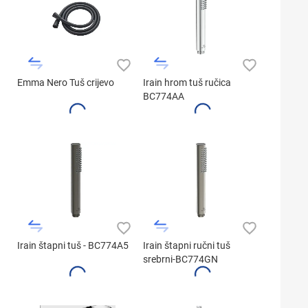
Emma Nero Tuš crijevo
Irain hrom tuš ručica
BC774AA
Irain štapni tuš - BC774A5
Irain štapni ručni tuš
srebrni-BC774GN