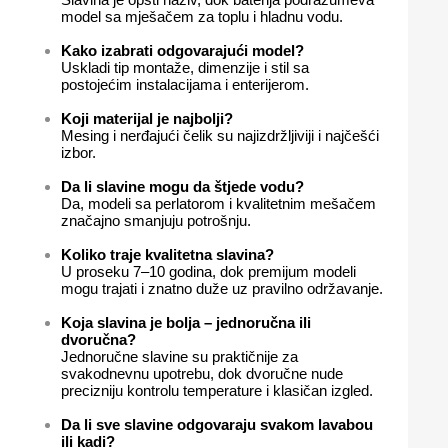
model sa mješačem za toplu i hladnu vodu.
Kako izabrati odgovarajući model?
Uskladi tip montaže, dimenzije i stil sa
postojećim instalacijama i enterijerom.
Koji materijal je najbolji?
Mesing i nerđajući čelik su najizdržljiviji i najčešći
izbor.
Da li slavine mogu da štjede vodu?
Da, modeli sa perlatorom i kvalitetnim mešačem
značajno smanjuju potrošnju.
Koliko traje kvalitetna slavina?
U proseku 7–10 godina, dok premijum modeli
mogu trajati i znatno duže uz pravilno održavanje.
Koja slavina je bolja – jednoručna ili
dvoručna?
Jednoručne slavine su praktičnije za
svakodnevnu upotrebu, dok dvoručne nude
precizniju kontrolu temperature i klasičan izgled.
Da li sve slavine odgovaraju svakom lavabou
ili kadi?