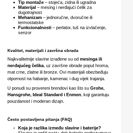
Tip montaže
– stojeća, zidna ili ugradna
Materijal
– mesing i nerđajući čelik za
dugotrajnost
Mehanizam
– jednoručne, dvoručne ili
termostatske
Funkcionalnosti
– perlator, tuš na izvlačenje,
senzor
Kvalitet, materijali i završna obrada
Najkvalitetnije slavine izrađene su od
mesinga ili
nerđajućeg čelika
, uz završne obrade poput hroma,
mat crne, zlatne ili bronze. Ovi materijali obezbeđuju
otpornost na habanje, kamenac i dug vijek trajanja.
U ponudi su provereni brendovi kao što su
Grohe,
Hansgrohe, Ideal Standard i Enmon
, koji garantuju
pouzdanost i moderan dizajn.
Često postavljena pitanja (FAQ)
Koja je razlika između slavine i baterije?
Slavina je opšti naziv, dok baterija podrazumeva