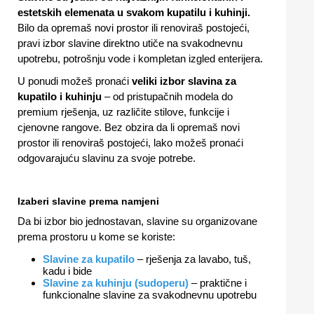
estetskih elemenata u svakom kupatilu i kuhinji.
Bilo da opremaš novi prostor ili renoviraš postojeći,
pravi izbor slavine direktno utiče na svakodnevnu
upotrebu, potrošnju vode i kompletan izgled enterijera.
U ponudi možeš pronaći
veliki izbor slavina za
kupatilo i kuhinju
– od pristupačnih modela do
premium rješenja, uz različite stilove, funkcije i
cjenovne rangove. Bez obzira da li opremaš novi
prostor ili renoviraš postojeći, lako možeš pronaći
odgovarajuću slavinu za svoje potrebe.
Izaberi slavine prema namjeni
Da bi izbor bio jednostavan, slavine su organizovane
prema prostoru u kome se koriste:
Slavine za kupatilo
– rješenja za lavabo, tuš,
kadu i bide
Slavine za kuhinju (sudoperu)
– praktične i
funkcionalne slavine za svakodnevnu upotrebu