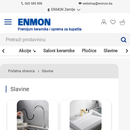
065 585 858
webshop@enmon.ba
ENMON Zemlje
ENMON SRB
ENMON BIH
ENMON HR
Premijum keramika i oprema za kupatila
ENMON MKD
leri
Akcije ↘
Saloni keramike
Pločice
Slavine
Sa
Početna stranica
Slavine
Slavine