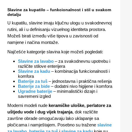
Slavine za kupatilo – funkcionalnost i stil u svakom
detalju
U kupatilu, slavine imaju ključnu ulogu u svakodnevnoj
rutini, ali i u definisanju vizuelnog identiteta prostora.
Možeš birati između više tipova u zavisnosti od
namjene i načina montaže.
Najčešće kategorije slavina koje možeš pogledati:
Slavine za lavabo
– za svakodnevnu upotrebu i
različite stilove enterijera
Slavine za kadu
– kombinacija funkcionalnosti i
komfora
Baterije za tuš
– jednostavna i praktična rešenja
Baterije za bide
– dodatni nivo higijene i komfora
Ugradne baterije
– minimalistički dizajn i
savremeni izgled
Moderni modeli nude
keramičke uloške, perlatore za
uštjedu vode i dug vijek trajanja
, dok različite
završne obrade omogućavaju lako uklapanje sa
pločicama i namještajem. Posebno su tražene
slavine
za lavabo
,
baterije za tuš
i
slavine za kadu
koje su