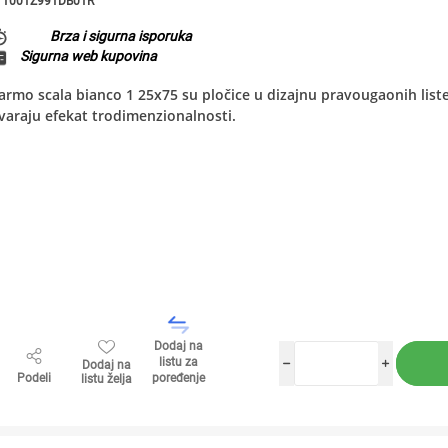
1001Z991DB01R
Brza i sigurna isporuka
Sigurna web kupovina
rmo scala bianco 1 25x75 su pločice u dizajnu pravougaonih listel
varaju efekat trodimenzionalnosti.
Dodaj na
listu za
Dodaj na
h
i
Podeli
poređenje
listu želja