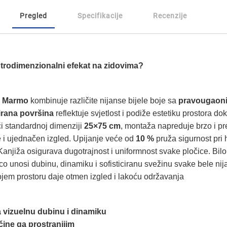
Pregled
Specifikacije
Recenzije
 trodimenzionalni efekat na zidovima?
e
Marmo
kombinuje različite nijanse bijele boje sa
pravougaoni
irana površina
reflektuje svjetlost i podiže estetiku prostora do
ći standardnoj dimenziji
25×75 cm
, montaža napreduje brzo i pre
fuge i ujednačen izgled. Upijanje veće od
10 %
pruža sigurnost pri 
anjiža osigurava dugotrajnost i uniformnost svake pločice. Bilo
o unosi dubinu, dinamiku i sofisticiranu svežinu svake bele ni
vojem prostoru daje otmen izgled i lakoću održavanja
a vizuelnu dubinu i dinamiku
 čine ga prostranijim