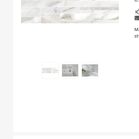
ID:
KUPATILSKI NAMJEŠTAJ I OGLEDALA
BOJLERI
Ma
LAJSNE ZA PLOČICE
st
MATERIJALI ZA KERAMIČARSKE RADOVE
ALATI ZA KERAMIKU
ODVOD VODE
KUPATILSKA GALANTERIJA
SVI PROIZVODI