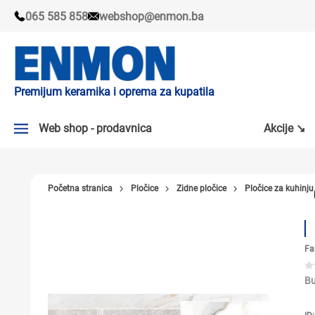
065 585 858
webshop@enmon.ba
Premijum keramika i oprema za kupatila
Web shop - prodavnica
Akcije ↘
AKCIJE ↘
Početna stranica
Pločice
Zidne pločice
Pločice za kuhinju
PLOČICE
SLAVINE
Fa
KADE I TUŠ KABINE
SANITARIJE
Bu
TUŠEVI