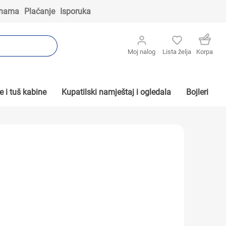
 nama
Plaćanje
Isporuka
Moj nalog
Lista želja
Korpa
 i tuš kabine
Kupatilski namještaj i ogledala
Bojleri