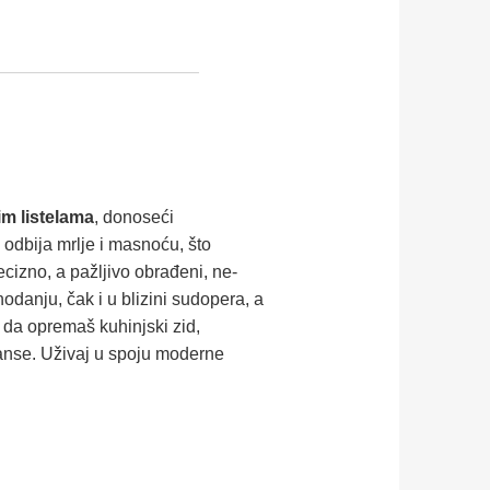
m listelama
, donoseći
k odbija mrlje i masnoću, što
cizno, a pažljivo obrađeni, ne­
hodanju, čak i u blizini sudopera, a
 da opremaš kuhinjski zid,
janse. Uživaj u spoju moderne