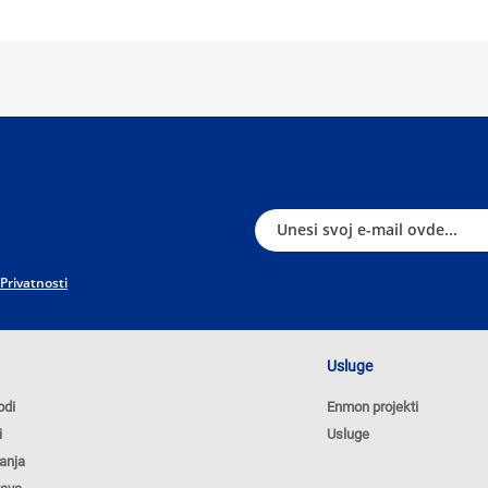
 Privatnosti
Usluge
odi
Enmon projekti
i
Usluge
anja