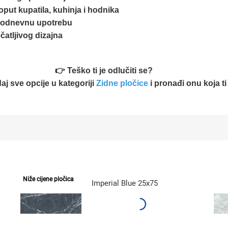
put kupatila, kuhinja i hodnika
akodnevnu upotrebu
atljivog dizajna
👉 Teško ti je odlučiti se?
j sve opcije u kategoriji
Zidne pločice
i pronađi onu koja t
Niže cijene pločica
Imperial Blue 25x75