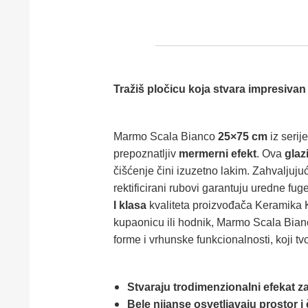
Tražiš pločicu koja stvara impresivan
Marmo Scala Bianco
25×75 cm
iz serij
prepoznatljiv
mermerni efekt
. Ova
glaz
čišćenje čini izuzetno lakim. Zahvaljuju
rekti­fi­ci­ra­ni rubovi garantuju uredne 
I klasa
kvaliteta proizvođača Keramika K
kupaonicu ili hodnik, Marmo Scala Bianc
forme i vrhunske funkcionalnosti, koji t
Stvaraju trodimenzionalni efekat z
Bele nijanse osvetljavaju prostor i