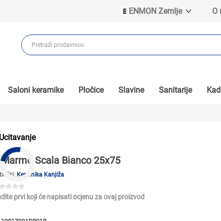
ENMON Zemlje
O
ENMON SRB
ENMON BIH
ENMON HR
ENMON MKD
Saloni keramike
Pločice
Slavine
Sanitarije
Kade
Ucitavanje
Marmo Scala Bianco 25x75
brički:
Keramika Kanjiža
dite prvi koji će napisati ocjenu za ovaj proizvod