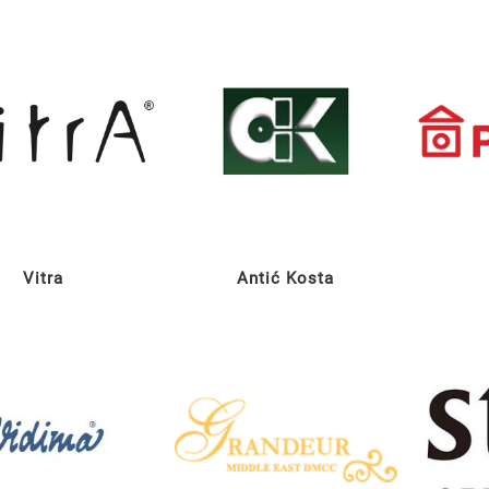
Vitra
Antić Kosta