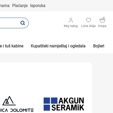
 nama
Plaćanje
Isporuka
Moj nalog
Lista želja
Korpa
 i tuš kabine
Kupatilski namještaj i ogledala
Bojleri