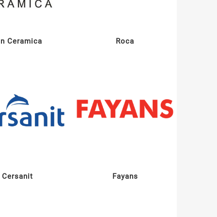
tn Ceramica
Roca
Cersanit
Fayans