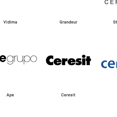
Vidima
Grandeur
S
Ape
Ceresit