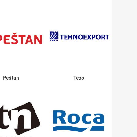
Peštan
Texo