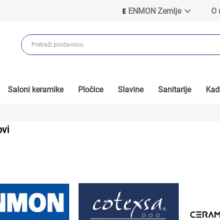
ENMON Zemlje
O
ENMON SRB
ENMON BIH
ENMON HR
ENMON MKD
Saloni keramike
Pločice
Slavine
Sanitarije
Kade
vi