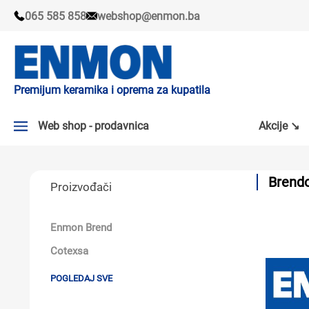
065 585 858
webshop@enmon.ba
Premijum keramika i oprema za kupatila
Web shop - prodavnica
Akcije ↘
AKCIJE ↘
Brendo
Proizvođači
PLOČICE
SLAVINE
Enmon Brend
KADE I TUŠ KABINE
Cotexsa
SANITARIJE
POGLEDAJ SVE
TUŠEVI