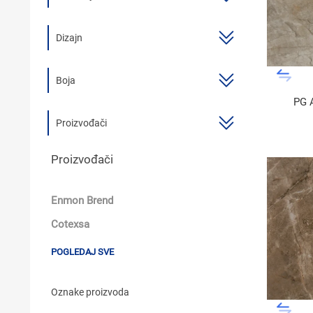
KUPATILSKI NAMJEŠTAJ I OGLEDALA
Dizajn
BOJLERI
LAJSNE ZA PLOČICE
Boja
PG 
MATERIJALI ZA KERAMIČARSKE RADOVE
Proizvođači
ALATI ZA KERAMIKU
Proizvođači
ODVOD VODE
KUPATILSKA GALANTERIJA
Enmon Brend
SVI PROIZVODI
Cotexsa
POGLEDAJ SVE
Oznake proizvoda