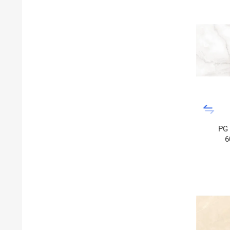
PG 
6