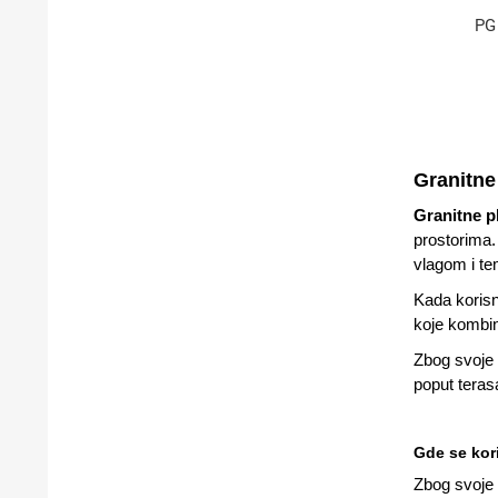
PG 
Granitne
Granitne p
prostorima.
vlagom i t
Kada korisn
koje kombin
Zbog svoje 
poput terasa
Gde se kori
Zbog svoje i