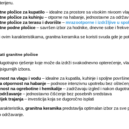
terijeru.
tne pločice za kupatilo
– idealne za prostore sa visokim nivoom vl
tne pločice za kuhinju
– otporne na habanje, jednostavne za održa
tne pločice za terasu i dvorište
–
mrazootporne i izdržljive u spo
tne podne pločice
– savršen izbor za hodnike, dnevne sobe i frekve
i ovim karakteristikama, granitna keramika se koristi svuda gde je po
ati granitne pločice
dugotrajno rješenje koje može da izdrži svakodnevno opterećenje, v
sigurnijih izbora.
nost na vlagu i vodu
– idealne za kupatila, kuhinje i spoljne površin
a otpornost na habanje
– podnose intenzivnu upotrebu bez oštećen
nost na ogrebotine i hemikalije
– zadržavaju izgled i nakon dugotra
održavanje
– jednostavno čišćenje bez posebnih sredstava
ijek trajanja
– investicija koja se dugoročno isplati
arakteristika,
granitna keramika
predstavlja optimalan izbor za sve pr
 održavanje.