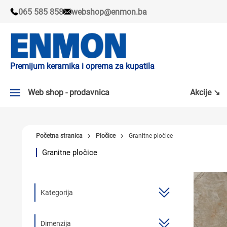
065 585 858
webshop@enmon.ba
Premijum keramika i oprema za kupatila
Web shop - prodavnica
Akcije ↘
AKCIJE ↘
Početna stranica
Pločice
Granitne pločice
PLOČICE
Granitne pločice
SLAVINE
KADE I TUŠ KABINE
Kategorija
SANITARIJE
TUŠEVI
Dimenzija