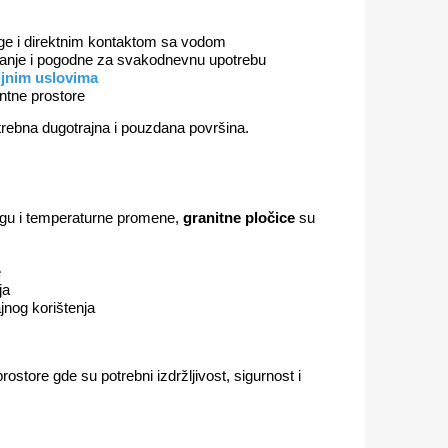
age i direktnim kontaktom sa vodom
vanje i pogodne za svakodnevnu upotrebu
ljnim uslovima
ntne prostore
trebna dugotrajna i pouzdana površina.
lagu i temperaturne promene,
granitne pločice
su
e
ja
jnog korištenja
ostore gde su potrebni izdržljivost, sigurnost i