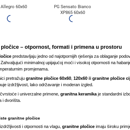
Allegro 60x60
PG Sensato Bianco
XP865 60x60
 pločice – otpornost, formati i primena u prostoru
ločice
predstavljaju jedno od najotpornijih rješenja za oblaganje podova
 Zahvaljujući minimalnoj upijajućoj moći i visokoj otpornosti na haban
emperaturnim promjenama.
ici pretražuju
granitne pločice 60x60
,
120x60
ili
granitne pločice ci
uje izdržljivost, lako održavanje i moderan izgled.
čvrstoće i univerzalne primene,
granitna keramika
je standardni izbo
 i dvorišta.
ste granitne pločice
zdržljivosti i otpornosti na vlagu,
granitne pločice
imaju široku primje