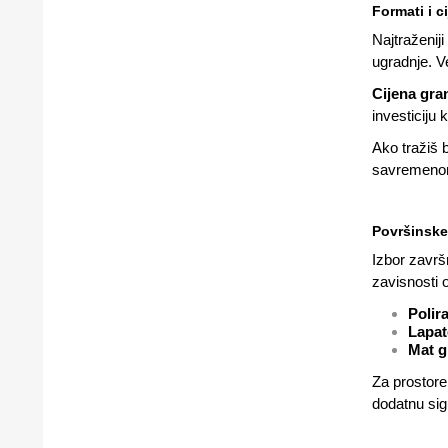
Formati i c
Najtraženiji
ugradnje. V
Cijena gran
investiciju
Ako tražiš 
savremenom 
Površinske
Izbor završn
zavisnosti 
Polir
Lapat
Mat g
Za prostore
dodatnu sig