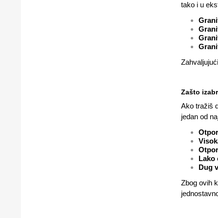
tako i u eks
Grani
Grani
Grani
Grani
Zahvaljujuć
Zašto izabr
Ako tražiš 
jedan od naj
Otpor
Visok
Otpor
Lako 
Dug v
Zbog ovih k
jednostavno