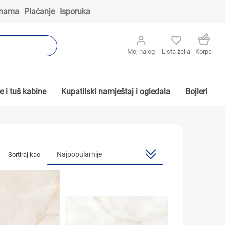
 nama
Plaćanje
Isporuka
Moj nalog
Lista želja
Korpa
 i tuš kabine
Kupatilski namještaj i ogledala
Bojleri
Sortiraj kao