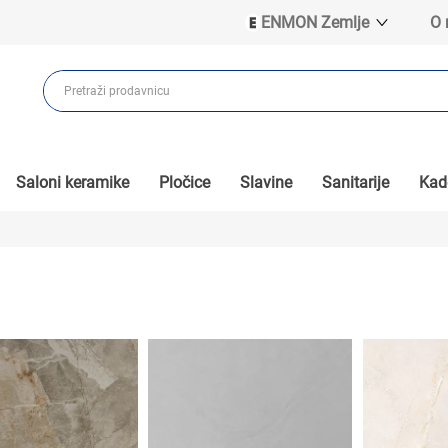
ENMON Zemlje
O
ENMON SRB
ENMON BIH
ENMON HR
ENMON MKD
Saloni keramike
Pločice
Slavine
Sanitarije
Kade