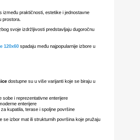
os između praktičnosti, estetike i jednostavne
u prostora.
zbog svoje izdržljivosti predstavljaju dugoročnu
ce 120x60
spadaju među najpopularnije izbore u
čice
dostupne su u više varijanti koje se biraju u
e sobe i reprezentativne enterijere
moderne enterijere
za kupatila, terase i spoljne površine
 se izbor mat ili strukturnih površina koje pružaju