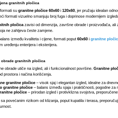
ijena granitnih pločica
 formati su
granitne pločice 60x60
i
120x60
, jer pružaju idealan odn
eći formati vizuelno smanjuju broj fuga i doprinose modernijem izgled
itnih pločica
zavisi od dimenzija, završne obrade i proizvođača, ali 
 koja ne zahtjeva česte zamjene.
balans između kvaliteta i cijene, formati poput
60x60
i
granitne ploči
uređenju enterijera i eksterijera.
 obrade granitnih pločica
e obrade utiče na izgled, ali i funkcionalnost površine.
Granitne plo
od prostora i načina korišćenja.
ane granitne pločice
– visok sjaj i elegantan izgled, idealne za dnevn
o granitne pločice
– balans između sjaja i praktičnosti, pogodne za 
ranitne pločice
– prirodan izgled i protivklizna svojstva, preporučene 
 sa povećanim rizikom od klizanja, poput kupatila i terasa, preporučuje
urnost.