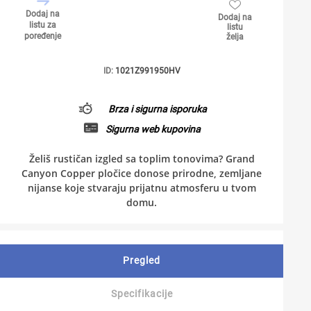
Dodaj na
Dodaj na
listu za
listu
poređenje
želja
ID:
1021Z991950HV
Brza i sigurna isporuka
Sigurna web kupovina
Želiš rustičan izgled sa toplim tonovima? Grand
Canyon Copper pločice donose prirodne, zemljane
nijanse koje stvaraju prijatnu atmosferu u tvom
domu.
Pregled
Specifikacije