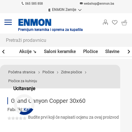
065 585 858
webshop@enmon.ba
ENMON Zemlje
ENMON SRB
ENMON BIH
ENMON HR
Premijum keramika i oprema za kupatila
ENMON MKD
leri
Akcije ↘
Saloni keramike
Pločice
Slavine
Sa
Početna stranica
Pločice
Zidne pločice
Pločice za kuhinju
Ucitavanje
Grand Canyon Copper 30x60
Fabrički:
Kai
Budite prvi koji će napisati ocjenu za ovaj proizvod