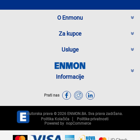
O Enmonu
Za kupce
Usluge
Informacije
Prati nas
Autorska prava © 2026 ENMON.BA. Sva prava zadržana.
Politika Kolačića
Politike privatnosti
Powered by
nopCommerce