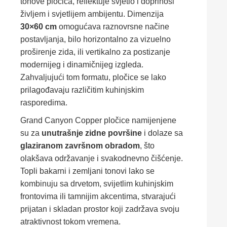
tonove pločica, reflektuje svjetlo i doprinosi
življem i svjetlijem ambijentu. Dimenzija
30×60 cm
omogućava raznovrsne načine
postavljanja, bilo horizontalno za vizuelno
proširenje zida, ili vertikalno za postizanje
modernijeg i dinamičnijeg izgleda.
Zahvaljujući tom formatu, pločice se lako
prilagođavaju različitim kuhinjskim
rasporedima.
Grand Canyon Copper pločice namijenjene
su za
unutrašnje zidne površine
i dolaze sa
glaziranom završnom obradom
, što
olakšava održavanje i svakodnevno čišćenje.
Topli bakarni i zemljani tonovi lako se
kombinuju sa drvetom, svijetlim kuhinjskim
frontovima ili tamnijim akcentima, stvarajući
prijatan i skladan prostor koji zadržava svoju
atraktivnost tokom vremena.