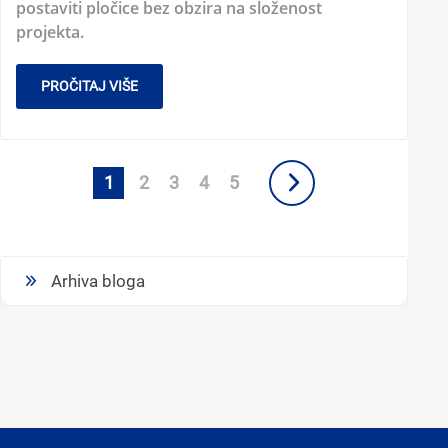
postaviti pločice bez obzira na složenost
projekta.
PROČITAJ VIŠE
1
2
3
4
5
Arhiva bloga