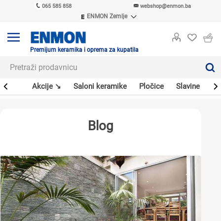
065 585 858
webshop@enmon.ba
ENMON Zemlje
ENMON SRB
ENMON BIH
ENMON HR
Premijum keramika i oprema za kupatila
ENMON MKD
leri
Akcije ↘
Saloni keramike
Pločice
Slavine
Sa
Blog