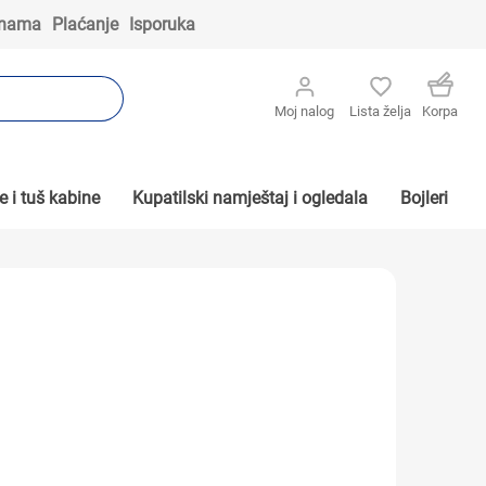
 nama
Plaćanje
Isporuka
Moj nalog
Lista želja
Korpa
 i tuš kabine
Kupatilski namještaj i ogledala
Bojleri