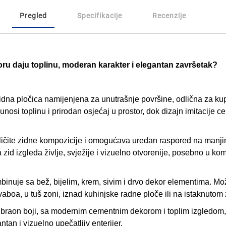
Pregled
Specifikacije
Recenzije
oru daju toplinu, moderan karakter i elegantan završetak?
idna pločica namijenjena za unutrašnje površine, odlična za kup
nosi toplinu i prirodan osjećaj u prostor, dok dizajn imitacije 
zličite zidne kompozicije i omogućava uredan raspored na manj
 zid izgleda življe, svježije i vizuelno otvorenije, posebno u kom
inuje sa bež, bijelim, krem, sivim i drvo dekor elementima. Mož
vaboa, u tuš zoni, iznad kuhinjske radne ploče ili na istaknutom 
braon boji, sa modernim cementnim dekorom i toplim izgledom
tan i vizuelno upečatljiv enterijer.