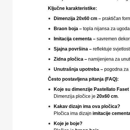
Ključne karakteristike:
Dimenzija 20x60 cm –
praktičan form
Braon boja –
topla nijansa za ugoda
Imitacija cementa –
savremen dekor 
Sjajna površina –
reflektuje svjetlos
Zidna pločica –
namijenjena za unut
Unutrašnja upotreba –
pogodna za ku
Često postavljena pitanja (FAQ):
Koje su dimenzije Pastellato Fase
Dimenzija pločice je
20x60 cm
.
Kakav dizajn ima ova pločica?
Pločica ima dizajn
imitacije cement
Koje je boje?