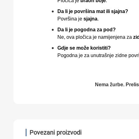
Pločica je
braon boje
.
Da li je površina mat ili sjajna?
Površina je
sjajna
.
Da li je pogodna za pod?
Ne, ova pločica je namijenjena za
zi
Gdje se može koristiti?
Pogodna je za unutrašnje zidne površ
Nema žurbe. Preli
Povezani proizvodi