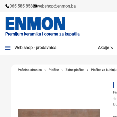
065 585 858
webshop@enmon.ba
Premijum keramika i oprema za kupatila
Web shop - prodavnica
Akcije ↘
AKCIJE ↘
Početna stranica
Pločice
Zidne pločice
Pločice za kuhinju
PLOČICE
SLAVINE
Fa
KADE I TUŠ KABINE
SANITARIJE
Bu
TUŠEVI