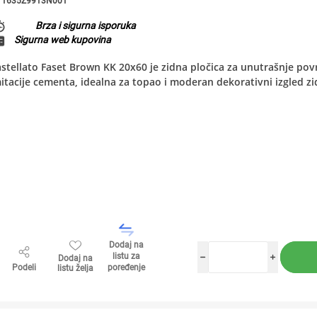
1635Z9913N001
Brza i sigurna isporuka
Sigurna web kupovina
stellato Faset Brown KK 20x60 je zidna pločica za unutrašnje površ
itacije cementa, idealna za topao i moderan dekorativni izgled zi
Dodaj na
listu za
Dodaj na
h
i
Podeli
poređenje
listu želja