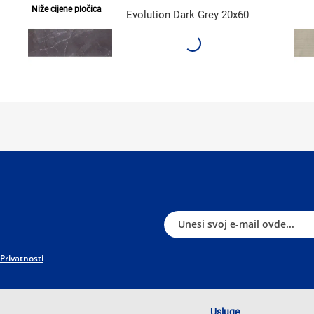
Niže cijene pločica
Evolution Dark Grey 20x60
 Privatnosti
Usluge