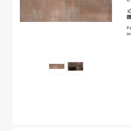
ID:
KUPATILSKI NAMJEŠTAJ I OGLEDALA
BOJLERI
Pa
LAJSNE ZA PLOČICE
im
MATERIJALI ZA KERAMIČARSKE RADOVE
ALATI ZA KERAMIKU
ODVOD VODE
KUPATILSKA GALANTERIJA
SVI PROIZVODI