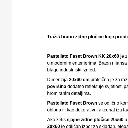
Tražiš braon zidne pločice koje prost
Pastellato Faset Brown KK 20x60
je z
u modernim enterijerima. Braon nijansa u
blago industrijski izgled.
Dimenzija
20x60 cm
praktična je za ra
površina
dodatno reflektuje svjetlost, pa
hromiranim detaljima.
Pastellato Faset Brown
se odlično komb
obloga ili kao dekorativni akcenat iza la
Ako želiš
sjajne zidne pločice 20x60
u 
20x60
je odličan izbor za skladan, elegan