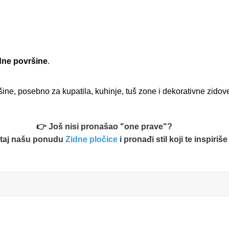
dne površine
.
ine, posebno za kupatila, kuhinje, tuš zone i dekorativne zidov
👉 Još nisi pronašao "one prave"?
staj našu ponudu
Zidne pločice
i pronađi stil koji te inspiri