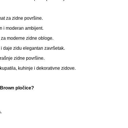
at za zidne površine.
n i moderan ambijent.
za moderne zidne obloge.
t i daje zidu elegantan završetak.
rašnje zidne površine.
patila, kuhinje i dekorativne zidove.
t Brown pločice?
a
.