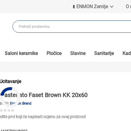
ENMON Zemlje
O
ENMON SRB
ENMON BIH
ENMON HR
ENMON MKD
Saloni keramike
Pločice
Slavine
Sanitarije
Kade
Ucitavanje
Pastellato Faset Brown KK 20x60
brički:
Enmon Brend
dite prvi koji će napisati ocjenu za ovaj proizvod