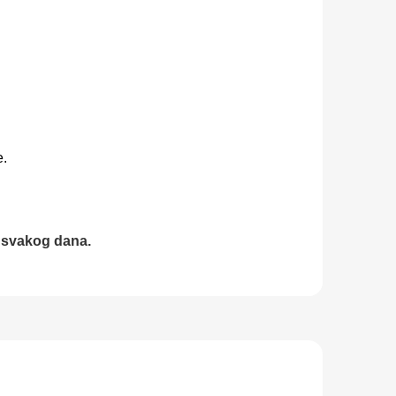
e.
še svakog dana.