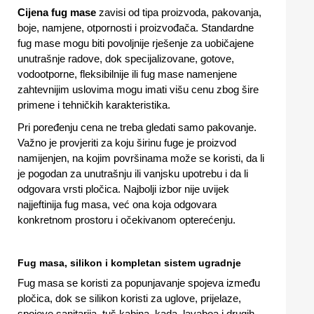
Cijena fug mase
zavisi od tipa proizvoda, pakovanja,
boje, namjene, otpornosti i proizvođača. Standardne
fug mase mogu biti povoljnije rješenje za uobičajene
unutrašnje radove, dok specijalizovane, gotove,
vodootporne, fleksibilnije ili fug mase namenjene
zahtevnijim uslovima mogu imati višu cenu zbog šire
primene i tehničkih karakteristika.
Pri poređenju cena ne treba gledati samo pakovanje.
Važno je provjeriti za koju širinu fuge je proizvod
namijenjen, na kojim površinama može se koristi, da li
je pogodan za unutrašnju ili vanjsku upotrebu i da li
odgovara vrsti pločica. Najbolji izbor nije uvijek
najjeftinija fug masa, već ona koja odgovara
konkretnom prostoru i očekivanom opterećenju.
Fug masa, silikon i kompletan sistem ugradnje
Fug masa se koristi za popunjavanje spojeva između
pločica, dok se silikon koristi za uglove, prijelaze,
spojeve sanitarija, tuš kabina, kada, lavaboa i drugih