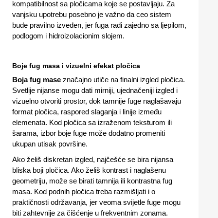
kompatibilnost sa pločicama koje se postavljaju. Za
vanjsku upotrebu posebno je važno da ceo sistem
bude pravilno izveden, jer fuga radi zajedno sa ljepilom,
podlogom i hidroizolacionim slojem.
Boje fug masa i vizuelni efekat pločica
Boja fug mase
značajno utiče na finalni izgled pločica.
Svetlije nijanse mogu dati mirniji, ujednačeniji izgled i
vizuelno otvoriti prostor, dok tamnije fuge naglašavaju
format pločica, raspored slaganja i linije između
elemenata. Kod pločica sa izraženom teksturom ili
šarama, izbor boje fuge može dodatno promeniti
ukupan utisak površine.
Ako želiš diskretan izgled, najčešće se bira nijansa
bliska boji pločica. Ako želiš kontrast i naglašenu
geometriju, može se birati tamnija ili kontrastna fug
masa. Kod podnih pločica treba razmišljati i o
praktičnosti održavanja, jer veoma svijetle fuge mogu
biti zahtevnije za čišćenje u frekventnim zonama.