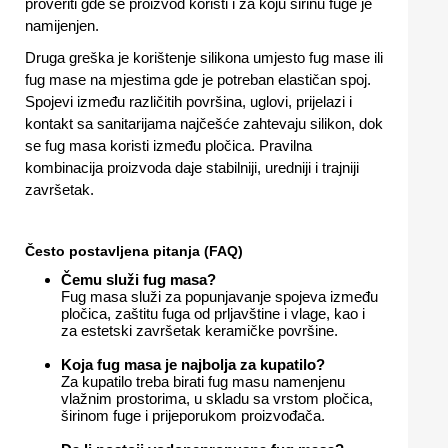
proveriti gde se proizvod koristi i za koju širinu fuge je
namijenjen.
Druga greška je korištenje silikona umjesto fug mase ili
fug mase na mjestima gde je potreban elastičan spoj.
Spojevi između različitih površina, uglovi, prijelazi i
kontakt sa sanitarijama najčešće zahtevaju silikon, dok
se fug masa koristi između pločica. Pravilna
kombinacija proizvoda daje stabilniji, uredniji i trajniji
završetak.
Često postavljena pitanja (FAQ)
Čemu služi fug masa?
Fug masa služi za popunjavanje spojeva između
pločica, zaštitu fuga od prljavštine i vlage, kao i
za estetski završetak keramičke površine.
Koja fug masa je najbolja za kupatilo?
Za kupatilo treba birati fug masu namenjenu
vlažnim prostorima, u skladu sa vrstom pločica,
širinom fuge i prijeporukom proizvođača.