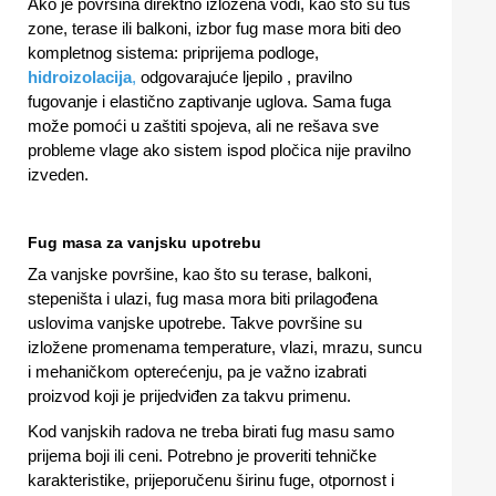
Ako je površina direktno izložena vodi, kao što su tuš
zone, terase ili balkoni, izbor fug mase mora biti deo
kompletnog sistema: priprijema podloge,
hidroizolacija
,
odgovarajuće ljepilo , pravilno
fugovanje i elastično zaptivanje uglova. Sama fuga
može pomoći u zaštiti spojeva, ali ne rešava sve
probleme vlage ako sistem ispod pločica nije pravilno
izveden.
Fug masa za vanjsku upotrebu
Za vanjske površine, kao što su terase, balkoni,
stepeništa i ulazi, fug masa mora biti prilagođena
uslovima vanjske upotrebe. Takve površine su
izložene promenama temperature, vlazi, mrazu, suncu
i mehaničkom opterećenju, pa je važno izabrati
proizvod koji je prijedviđen za takvu primenu.
Kod vanjskih radova ne treba birati fug masu samo
prijema boji ili ceni. Potrebno je proveriti tehničke
karakteristike, prijeporučenu širinu fuge, otpornost i