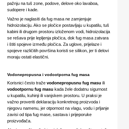
pažnju na tuš zone, podove, delove oko lavaboa,
sudopere i kade.
Važno je naglasiti da fug masa ne zamjenjuje
hidroizolaciju. Ako se pločice postavljaju u kupatilu, tuš
kabini ili drugom prostoru izloženom vodi, hidroizolacija
se rešava prije lepljenja pločica, dok fug masa zatvara
i štiti spojeve između pločica. Za uglove, prijelaze i
spojeve različitih površina koristi se silikon, jer ti delovi
moraju ostati elastični.
Vodonepropusna i vodootporna fug masa
Korisnici često traže
vodonepropusnu fug masu
ili
vodootpornu fug masu
kada žele dodatnu sigurnost
u kupatilu, kuhinji ili vanjskem prostoru. U praksi je
važno proveriti deklaraciju konkretnog proizvoda i
njegovu namenu, jer otpornost na vlagu, vodu i prljanje
zavisi od tipa fug mase, sastava i prijeporuke
proizvođača.