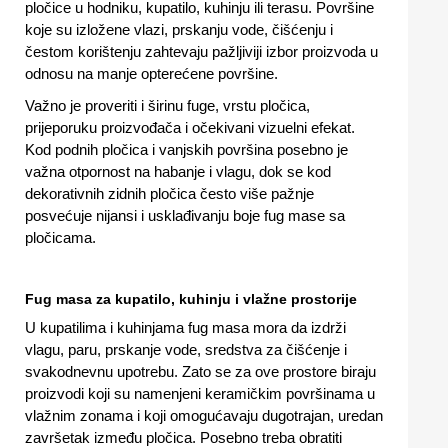
pločice u hodniku, kupatilo, kuhinju ili terasu. Površine
koje su izložene vlazi, prskanju vode, čišćenju i
čestom korištenju zahtevaju pažljiviji izbor proizvoda u
odnosu na manje opterećene površine.
Važno je proveriti i širinu fuge, vrstu pločica,
prijeporuku proizvođača i očekivani vizuelni efekat.
Kod podnih pločica i vanjskih površina posebno je
važna otpornost na habanje i vlagu, dok se kod
dekorativnih zidnih pločica često više pažnje
posvećuje nijansi i usklađivanju boje fug mase sa
pločicama.
Fug masa za kupatilo, kuhinju i vlažne prostorije
U kupatilima i kuhinjama fug masa mora da izdrži
vlagu, paru, prskanje vode, sredstva za čišćenje i
svakodnevnu upotrebu. Zato se za ove prostore biraju
proizvodi koji su namenjeni keramičkim površinama u
vlažnim zonama i koji omogućavaju dugotrajan, uredan
završetak između pločica. Posebno treba obratiti