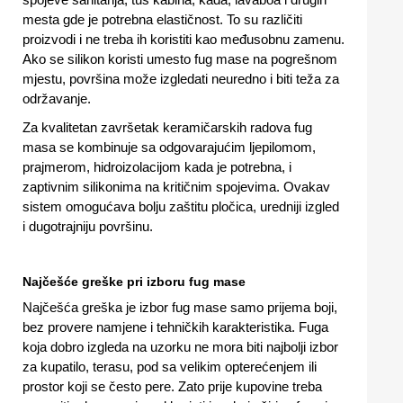
mesta gde je potrebna elastičnost. To su različiti
proizvodi i ne treba ih koristiti kao međusobnu zamenu.
Ako se silikon koristi umesto fug mase na pogrešnom
mjestu, površina može izgledati neuredno i biti teža za
održavanje.
Za kvalitetan završetak keramičarskih radova fug
masa se kombinuje sa odgovarajućim ljepilomom,
prajmerom, hidroizolacijom kada je potrebna, i
zaptivnim silikonima na kritičnim spojevima. Ovakav
sistem omogućava bolju zaštitu pločica, uredniji izgled
i dugotrajniju površinu.
Najčešće greške pri izboru fug mase
Najčešća greška je izbor fug mase samo prijema boji,
bez provere namjene i tehničkih karakteristika. Fuga
koja dobro izgleda na uzorku ne mora biti najbolji izbor
za kupatilo, terasu, pod sa velikim opterećenjem ili
prostor koji se često pere. Zato prije kupovine treba