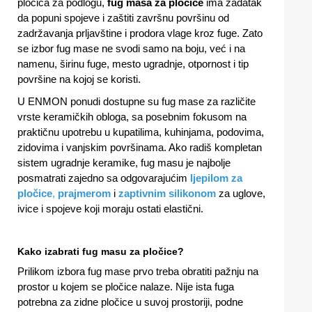
pločica za podlogu,
fug masa za pločice
ima zadatak
da popuni spojeve i zaštiti završnu površinu od
zadržavanja prljavštine i prodora vlage kroz fuge. Zato
se izbor fug mase ne svodi samo na boju, već i na
namenu, širinu fuge, mesto ugradnje, otpornost i tip
površine na kojoj se koristi.
U ENMON ponudi dostupne su fug mase za različite
vrste keramičkih obloga, sa posebnim fokusom na
praktičnu upotrebu u kupatilima, kuhinjama, podovima,
zidovima i vanjskim površinama. Ako radiš kompletan
sistem ugradnje keramike, fug masu je najbolje
posmatrati zajedno sa odgovarajućim
ljepilom za
pločice
,
prajmerom
i
zaptivnim silikonom
za uglove,
ivice i spojeve koji moraju ostati elastični.
Kako izabrati fug masu za pločice?
Prilikom izbora fug mase prvo treba obratiti pažnju na
prostor u kojem se pločice nalaze. Nije ista fuga
potrebna za zidne pločice u suvoj prostoriji, podne