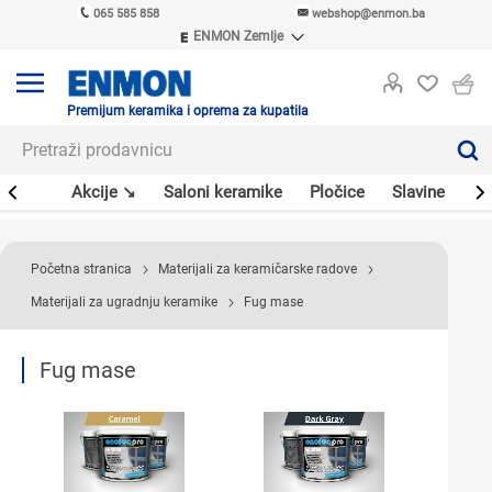
065 585 858
webshop@enmon.ba
ENMON Zemlje
ENMON SRB
ENMON BIH
ENMON HR
Premijum keramika i oprema za kupatila
ENMON MKD
leri
Akcije ↘
Saloni keramike
Pločice
Slavine
Sa
Početna stranica
Materijali za keramičarske radove
Materijali za ugradnju keramike
Fug mase
Fug mase