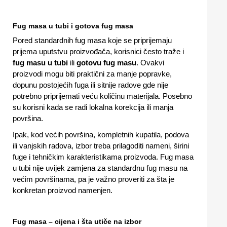
Fug masa u tubi i gotova fug masa
Pored standardnih fug masa koje se priprijemaju
prijema uputstvu proizvođača, korisnici često traže i
fug masu u tubi
ili
gotovu fug masu
. Ovakvi
proizvodi mogu biti praktični za manje popravke,
dopunu postojećih fuga ili sitnije radove gde nije
potrebno priprijemati veću količinu materijala. Posebno
su korisni kada se radi lokalna korekcija ili manja
površina.
Ipak, kod većih površina, kompletnih kupatila, podova
ili vanjskih radova, izbor treba prilagoditi nameni, širini
fuge i tehničkim karakteristikama proizvoda. Fug masa
u tubi nije uvijek zamjena za standardnu fug masu na
većim površinama, pa je važno proveriti za šta je
konkretan proizvod namenjen.
Fug masa – cijena i šta utiče na izbor