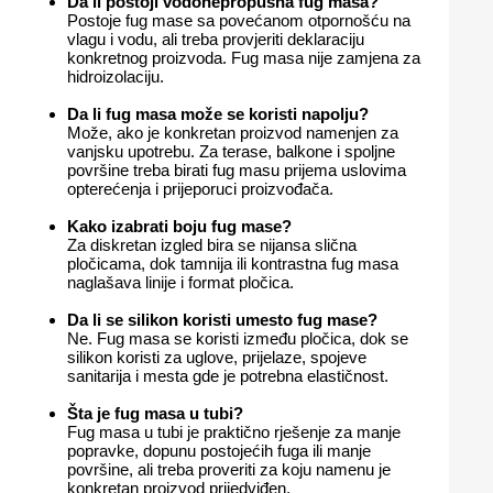
Da li postoji vodonepropusna fug masa?
Postoje fug mase sa povećanom otpornošću na
vlagu i vodu, ali treba provjeriti deklaraciju
konkretnog proizvoda. Fug masa nije zamjena za
hidroizolaciju.
Da li fug masa može se koristi napolju?
Može, ako je konkretan proizvod namenjen za
vanjsku upotrebu. Za terase, balkone i spoljne
površine treba birati fug masu prijema uslovima
opterećenja i prijeporuci proizvođača.
Kako izabrati boju fug mase?
Za diskretan izgled bira se nijansa slična
pločicama, dok tamnija ili kontrastna fug masa
naglašava linije i format pločica.
Da li se silikon koristi umesto fug mase?
Ne. Fug masa se koristi između pločica, dok se
silikon koristi za uglove, prijelaze, spojeve
sanitarija i mesta gde je potrebna elastičnost.
Šta je fug masa u tubi?
Fug masa u tubi je praktično rješenje za manje
popravke, dopunu postojećih fuga ili manje
površine, ali treba proveriti za koju namenu je
konkretan proizvod prijedviđen.