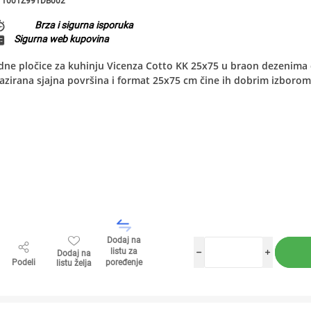
1001Z991DB002
Brza i sigurna isporuka
Sigurna web kupovina
dne pločice za kuhinju Vicenza Cotto KK 25x75 u braon dezenima 
azirana sjajna površina i format 25x75 cm čine ih dobrim izborom
Dodaj na
listu za
Dodaj na
h
i
Podeli
poređenje
listu želja