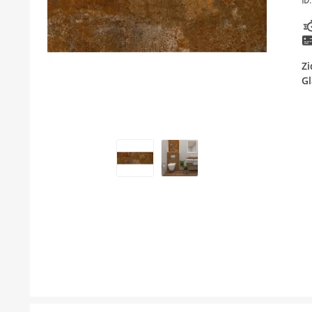
ID:
KUPATILSKI NAMJEŠTAJ I OGLEDALA
BOJLERI
Zi
LAJSNE ZA PLOČICE
Gl
MATERIJALI ZA KERAMIČARSKE RADOVE
ALATI ZA KERAMIKU
ODVOD VODE
KUPATILSKA GALANTERIJA
SVI PROIZVODI