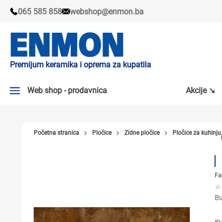
065 585 858
webshop@enmon.ba
Premijum keramika i oprema za kupatila
Web shop - prodavnica
Akcije ↘
AKCIJE ↘
Početna stranica
Pločice
Zidne pločice
Pločice za kuhinju
PLOČICE
SLAVINE
Fa
KADE I TUŠ KABINE
SANITARIJE
Bu
TUŠEVI