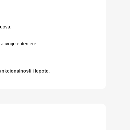
idova.
tivnije enterijere.
unkcionalnosti i lepote.