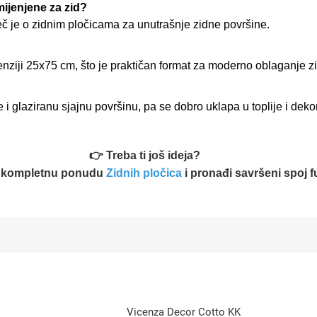
mijenjene za zid?
č je o zidnim pločicama za unutrašnje zidne površine.
nziji 25x75 cm, što je praktičan format za moderno oblaganje z
glaziranu sjajnu površinu, pa se dobro uklapa u toplije i dekora
👉 Treba ti još ideja?
u kompletnu ponudu
Zidnih pločica
i pronađi savršeni spoj f
Vicenza Decor Cotto KK