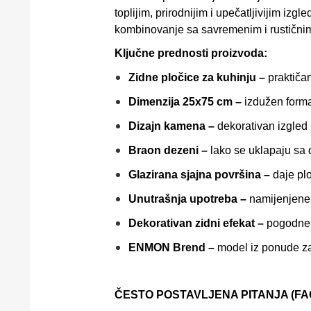
toplijim, prirodnijim i upečatljivijim i
kombinovanje sa savremenim i rustični
Ključne prednosti proizvoda:
Zidne pločice za kuhinju –
praktičan
Dimenzija 25x75 cm –
izdužen forma
Dizajn kamena –
dekorativan izgled ko
Braon dezeni –
lako se uklapaju sa 
Glazirana sjajna površina –
daje plo
Unutrašnja upotreba –
namijenjene 
Dekorativan zidni efekat –
pogodne s
ENMON Brend –
model iz ponude za 
ČESTO POSTAVLJENA PITANJA (FAQ