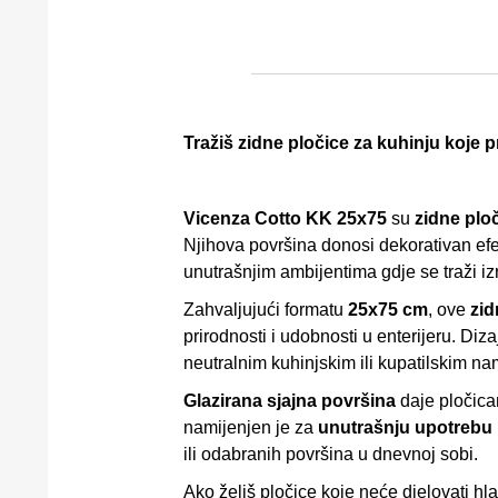
Tražiš zidne pločice za kuhinju koje pro
Vicenza Cotto KK 25x75
su
zidne plo
Njihova površina donosi dekorativan efek
unutrašnjim ambijentima gdje se traži izra
Zahvaljujući formatu
25x75 cm
, ove
zid
prirodnosti i udobnosti u enterijeru. D
neutralnim kuhinjskim ili kupatilskim na
Glazirana sjajna površina
daje pločicam
namijenjen je za
unutrašnju upotrebu
ili odabranih površina u dnevnoj sobi.
Ako želiš pločice koje neće djelovati hl