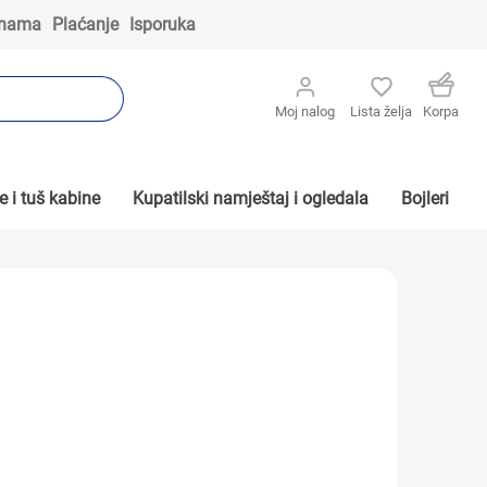
 nama
Plaćanje
Isporuka
Moj nalog
Lista želja
Korpa
 i tuš kabine
Kupatilski namještaj i ogledala
Bojleri