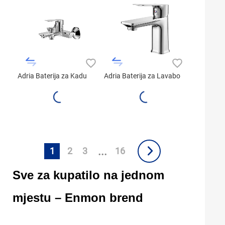
Adria Baterija za Kadu
Adria Baterija za Lavabo
...
1
2
3
16
Sve za kupatilo na jednom
mjestu – Enmon brend