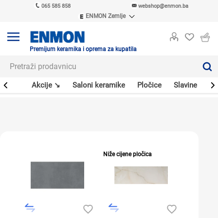
065 585 858
webshop@enmon.ba
ENMON Zemlje
ENMON SRB
ENMON BIH
ENMON HR
Premijum keramika i oprema za kupatila
ENMON MKD
leri
Akcije ↘
Saloni keramike
Pločice
Slavine
Sa
Niže cijene pločica