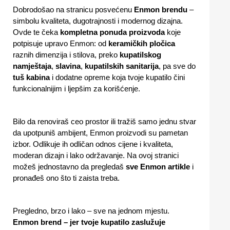
Dobrodošao na stranicu posvećenu
Enmon brendu
–
simbolu kvaliteta, dugotrajnosti i modernog dizajna.
Ovde te čeka
kompletna ponuda proizvoda
koje
potpisuje upravo Enmon: od
keramičkih pločica
raznih dimenzija i stilova, preko
kupatilskog
namještaja
,
slavina
,
kupatilskih sanitarija
, pa sve do
tuš kabina
i dodatne opreme koja tvoje kupatilo čini
funkcionalnijim i ljepšim za korišćenje.
Bilo da renoviraš ceo prostor ili tražiš samo jednu stvar
da upotpuniš ambijent, Enmon proizvodi su pametan
izbor. Odlikuje ih odličan odnos cijene i kvaliteta,
moderan dizajn i lako održavanje. Na ovoj stranici
možeš jednostavno da pregledaš
sve Enmon artikle
i
pronađeš ono što ti zaista treba.
Pregledno, brzo i lako – sve na jednom mjestu.
Enmon brend – jer tvoje kupatilo zaslužuje