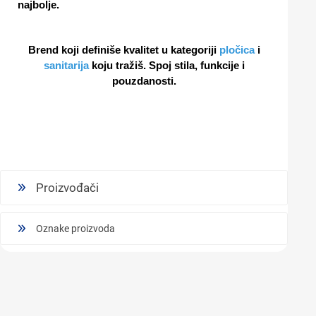
najbolje.
Brend koji definiše kvalitet u kategoriji
pločica
i
sanitarija
koju tražiš. Spoj stila, funkcije i
pouzdanosti.
Proizvođači
Oznake proizvoda