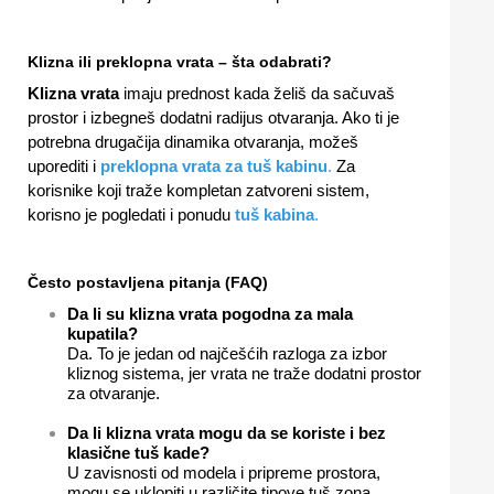
Klizna ili preklopna vrata – šta odabrati?
Klizna vrata
imaju prednost kada želiš da sačuvaš
prostor i izbegneš dodatni radijus otvaranja. Ako ti je
potrebna drugačija dinamika otvaranja, možeš
uporediti i
preklopna vrata za tuš kabinu
.
Za
korisnike koji traže kompletan zatvoreni sistem,
korisno je pogledati i ponudu
tuš kabina
.
Često postavljena pitanja (FAQ)
Da li su klizna vrata pogodna za mala
kupatila?
Da. To je jedan od najčešćih razloga za izbor
kliznog sistema, jer vrata ne traže dodatni prostor
za otvaranje.
Da li klizna vrata mogu da se koriste i bez
klasične tuš kade?
U zavisnosti od modela i pripreme prostora,
mogu se uklopiti u različite tipove tuš zona,