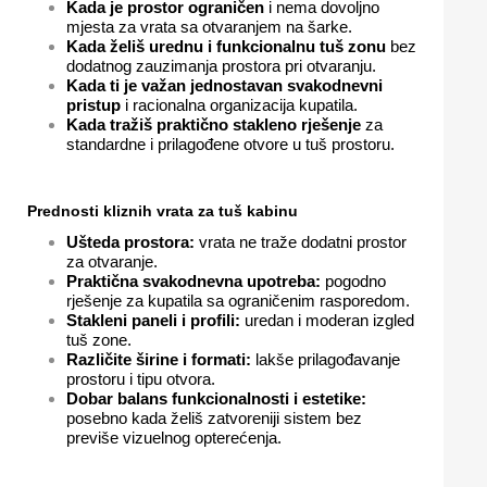
Kada je prostor ograničen
i nema dovoljno
mjesta za vrata sa otvaranjem na šarke.
Kada želiš urednu i funkcionalnu tuš zonu
bez
dodatnog zauzimanja prostora pri otvaranju.
Kada ti je važan jednostavan svakodnevni
pristup
i racionalna organizacija kupatila.
Kada tražiš praktično stakleno rješenje
za
standardne i prilagođene otvore u tuš prostoru.
Prednosti kliznih vrata za tuš kabinu
Ušteda prostora:
vrata ne traže dodatni prostor
za otvaranje.
Praktična svakodnevna upotreba:
pogodno
rješenje za kupatila sa ograničenim rasporedom.
Stakleni paneli i profili:
uredan i moderan izgled
tuš zone.
Različite širine i formati:
lakše prilagođavanje
prostoru i tipu otvora.
Dobar balans funkcionalnosti i estetike:
posebno kada želiš zatvoreniji sistem bez
previše vizuelnog opterećenja.