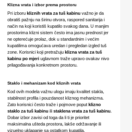
Klizna vrata i izbor prema prostoru
Pri izboru
kliznih vrata za tuš kabinu
važno je da
obratiš pažnju na širinu otvora, raspored sanitarija i
način na koji koristiš kupatilo svakog dana. U manjim
prostorima klizni sistem često ima jasnu prednost jer
ne opterećuje prolaz, dok u standardnim i većim
kupatilima omogućava uredan i pregledan izgled tuš
zone. Korisnici koji pretražuju
klizna vrata za tuš
kabinu po mjeri
uglavnom traže upravo ovakav nivo
prilagođavanja konkretnom prostoru.
Staklo i mehanizam kod kliznih vrata
Kod ovih modela važnu ulogu imaju kvalitet stakla,
stabilnost profila i pouzdanost kliznog mehanizma.
Zato korisnici često traže i pojmove poput
klizno
staklo za tuš kabinu
ili
staklena vrata za tuš kabinu
.
Dobar izbor zavisi od toga da li ti je prioritet
maksimalna ušteda prostora, lakše održavanje ili
vizuelno uklapanje sa ostatkom kupatila.