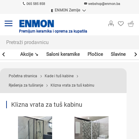
065 585 858
webshop@enmon.ba
ENMON Zemlje
ENMON SRB
ENMON BIH
ENMON HR
Premijum keramika i oprema za kupatila
ENMON MKD
leri
Akcije ↘
Saloni keramike
Pločice
Slavine
Sa
Početna stranica
Kade i tuš kabine
Rješenja za tuširanje
Klizna vrata za tuš kabinu
Klizna vrata za tuš kabinu