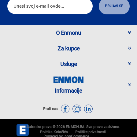
O Enmonu
Za kupce
Usluge
Informacije
Prati nas
Autorska prava © 2026 ENMON.BA. Sva prava zadržana.
Politika Kolačića
Politike privatnosti
Powered by
nopCommerce