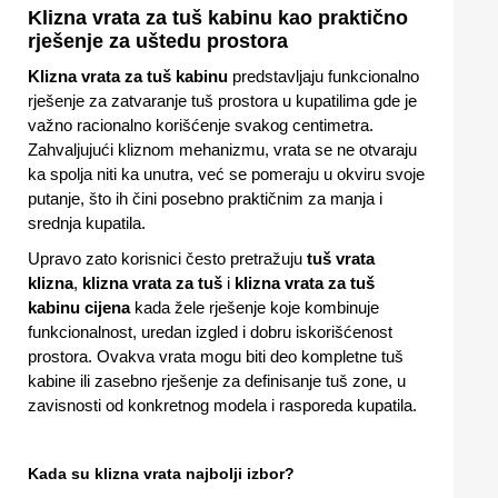
Klizna vrata za tuš kabinu kao praktično
rješenje za uštedu prostora
Klizna vrata za tuš kabinu
predstavljaju funkcionalno
rješenje za zatvaranje tuš prostora u kupatilima gde je
važno racionalno korišćenje svakog centimetra.
Zahvaljujući kliznom mehanizmu, vrata se ne otvaraju
ka spolja niti ka unutra, već se pomeraju u okviru svoje
putanje, što ih čini posebno praktičnim za manja i
srednja kupatila.
Upravo zato korisnici često pretražuju
tuš vrata
klizna
,
klizna vrata za tuš
i
klizna vrata za tuš
kabinu cijena
kada žele rješenje koje kombinuje
funkcionalnost, uredan izgled i dobru iskorišćenost
prostora. Ovakva vrata mogu biti deo kompletne tuš
kabine ili zasebno rješenje za definisanje tuš zone, u
zavisnosti od konkretnog modela i rasporeda kupatila.
Kada su klizna vrata najbolji izbor?