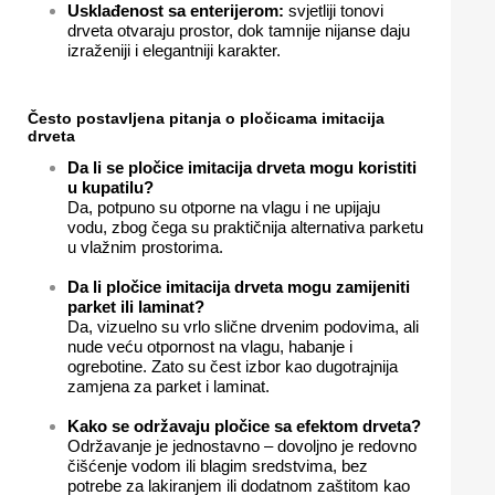
Usklađenost sa enterijerom:
svjetliji tonovi
drveta otvaraju prostor, dok tamnije nijanse daju
izraženiji i elegantniji karakter.
Često postavljena pitanja o pločicama imitacija
drveta
Da li se pločice imitacija drveta mogu koristiti
u kupatilu?
Da, potpuno su otporne na vlagu i ne upijaju
vodu, zbog čega su praktičnija alternativa parketu
u vlažnim prostorima.
Da li pločice imitacija drveta mogu zamijeniti
parket ili laminat?
Da, vizuelno su vrlo slične drvenim podovima, ali
nude veću otpornost na vlagu, habanje i
ogrebotine. Zato su čest izbor kao dugotrajnija
zamjena za parket i laminat.
Kako se održavaju pločice sa efektom drveta?
Održavanje je jednostavno – dovoljno je redovno
čišćenje vodom ili blagim sredstvima, bez
potrebe za lakiranjem ili dodatnom zaštitom kao