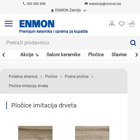
065 585 858
webshop@enmon.ba
ENMON Zemlje
ENMON SRB
ENMON BIH
ENMON HR
Premijum keramika i oprema za kupatila
ENMON MKD
leri
Akcije ↘
Saloni keramike
Pločice
Slavine
Sa
Početna stranica
Pločice
Podne pločice
Pločice imitacija drveta
Pločice imitacija drveta