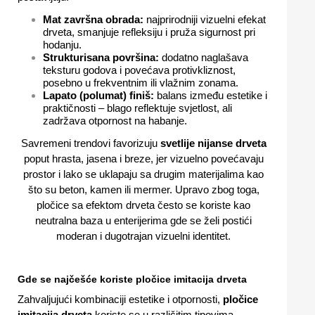
Mat završna obrada:
najprirodniji vizuelni efekat
drveta, smanjuje refleksiju i pruža sigurnost pri
hodanju.
Strukturisana površina:
dodatno naglašava
teksturu godova i povećava protivkliznost,
posebno u frekventnim ili vlažnim zonama.
Lapato (polumat) finiš:
balans između estetike i
praktičnosti – blago reflektuje svjetlost, ali
zadržava otpornost na habanje.
Savremeni trendovi favorizuju
svetlije nijanse drveta
poput hrasta, jasena i breze, jer vizuelno povećavaju
prostor i lako se uklapaju sa drugim materijalima kao
što su beton, kamen ili mermer. Upravo zbog toga,
pločice sa efektom drveta često se koriste kao
neutralna baza u enterijerima gde se želi postići
moderan i dugotrajan vizuelni identitet.
Gde se najčešće koriste pločice imitacija drveta
Zahvaljujući kombinaciji estetike i otpornosti,
pločice
imitacija drveta
koriste se u različitim tipovima