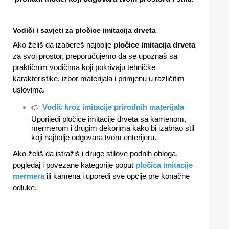
Vodiči i savjeti za pločice imitacija drveta
Ako želiš da izabereš najbolje
pločice imitacija drveta
za svoj prostor, preporučujemo da se upoznaš sa
praktičnim vodičima koji pokrivaju tehničke
karakteristike, izbor materijala i primjenu u različitim
uslovima.
👉
Vodič kroz imitacije prirodnih materijala
Uporijedi pločice imitacije drveta sa kamenom,
mermerom i drugim dekorima kako bi izabrao stil
koji najbolje odgovara tvom enterijeru.
Ako želiš da istražiš i druge stilove podnih obloga,
pogledaj i povezane kategorije poput
pločica imitacije
mermera
ili kamena i uporedi sve opcije pre konačne
odluke.