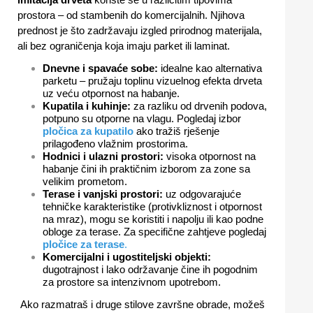
prostora – od stambenih do komercijalnih. Njihova
prednost je što zadržavaju izgled prirodnog materijala,
ali bez ograničenja koja imaju parket ili laminat.
Dnevne i spavaće sobe:
idealne kao alternativa
parketu – pružaju toplinu vizuelnog efekta drveta
uz veću otpornost na habanje.
Kupatila i kuhinje:
za razliku od drvenih podova,
potpuno su otporne na vlagu. Pogledaj izbor
pločica za kupatilo
ako tražiš rješenje
prilagođeno vlažnim prostorima.
Hodnici i ulazni prostori:
visoka otpornost na
habanje čini ih praktičnim izborom za zone sa
velikim prometom.
Terase i vanjski prostori:
uz odgovarajuće
tehničke karakteristike (protivkliznost i otpornost
na mraz), mogu se koristiti i napolju ili kao podne
obloge za terase. Za specifične zahtjeve pogledaj
pločice za terase
.
Komercijalni i ugostiteljski objekti:
dugotrajnost i lako održavanje čine ih pogodnim
za prostore sa intenzivnom upotrebom.
Ako razmatraš i druge stilove završne obrade, možeš