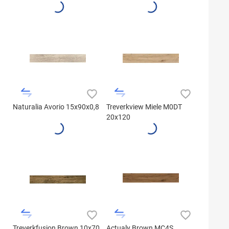
Naturalia Avorio 15x90x0,8
Treverkview Miele M0DT
20x120
Treverkfusion Brown 10x70
Actualy Brown MC4S