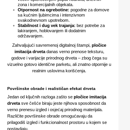
zona i komercijalnih objekata.
Otpornost na ogrebotine:
pogodne za domove
sa kućnim ljubimcima i intenzivnom
svakodnevnom upotrebom.
Stabilnost i dug vek trajanja:
bez potrebe za
lakiranjem, hoblovanjem ili dodatnim
održavanjem.
Zahvaljujući savremenoj digitalnoj štampi,
pločice
imitacija drveta
danas verno prenose teksturu,
godove i varijacije prirodnog drveta – zbog čega su
vizuelno gotovo identične parketu, ali znatno otpornije u
realnim uslovima korišćenja.
Površinske obrade i realističan efekat drveta
Jedan od ključnih razloga zašto se
pločice imitacija
drveta
sve češće biraju jeste njihova sposobnost da
verno prenesu izgled i osjećaj prirodnog materijala.
Različite površinske obrade omogućavaju da
prilagodiš izgled i funkcionalnost prostoru u kojem se
postavljaju.