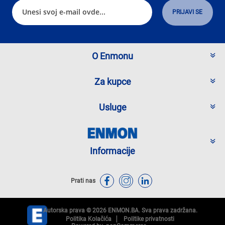
O Enmonu
Za kupce
Usluge
Informacije
Prati nas
Autorska prava © 2026 ENMON.BA. Sva prava zadržana.
Politika Kolačića
Politike privatnosti