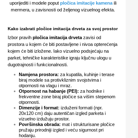
uporijediti i modele poput
pločica imitacije kamena
ili
mermera, u zavisnosti od željenog vizuelnog efekta.
Kako izabrati pločice imitacija drveta za svoj prostor
Izbor pravih
pločica imitacija drveta
zavisi od
prostora u kojem će biti postavljene i nivoa opterećenja
kojem će biti izložene. Iako vizuelno podsjećaju na
parket, tehničke karakteristike igraju ključnu ulogu u
dugotrajnosti i funkcionalnosti.
Namjena prostora:
za kupatila, kuhinje i terase
biraj modele sa protivkliznim svojstvima i
otpornosti na vlagu i mraz.
Otpornost na habanje (PEI):
za hodnike i
frekventne zone biraj pločice sa višim stepenom
otpornosti.
Dimenzije i format:
izduženi formati (npr.
20x120 cm) daju autentičan izgled parketa i
vizuelno izdužuju prostor.
Površinska obrada:
mat i strukturisane pločice
pružaju prirodniji izgled i veću sigurnost pri
hodanju.