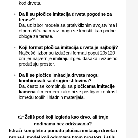
kod drveta.
Da li su pločice imitacija drveta pogodne za
terase?
Da, uz izbor modela sa protivkliznim svojstvima i
otpornošću na mraz mogu se koristiti kao podne
obloge za terase.
Koji format pločica imitacija drveta je najbolji?
Najčešći izbor su izduženi formati poput 20x120
cm jer najvernije imitiraju izgled dasaka i vizuelno
produžuju prostor.
Da li se pločice imitacija drveta mogu
kombinovati sa drugim stilovima?
Da, često se kombinuju sa
pločicama imitacije
kamena
ili mermera kako bi se postigao kontrast
između toplih i hladnih materijala.
👉 Želiš pod koji izgleda kao drvo, ali traje
godinama bez održavanja?
Istraži kompletnu ponudu
pločica imitacija drveta
i
pronađi model koji odgovara tvom prostoru i stilu.