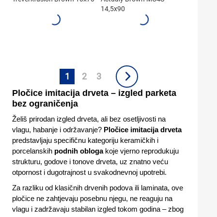
14,5x90
1
2
3
Pločice imitacija drveta – izgled parketa
bez ograničenja
Želiš prirodan izgled drveta, ali bez osetljivosti na
vlagu, habanje i održavanje?
Pločice imitacija drveta
predstavljaju specifičnu kategoriju keramičkih i
porcelanskih
podnih obloga
koje vjerno reprodukuju
strukturu, godove i tonove drveta, uz znatno veću
otpornost i dugotrajnost u svakodnevnoj upotrebi.
Za razliku od klasičnih drvenih podova ili laminata, ove
pločice ne zahtjevaju posebnu njegu, ne reaguju na
vlagu i zadržavaju stabilan izgled tokom godina – zbog