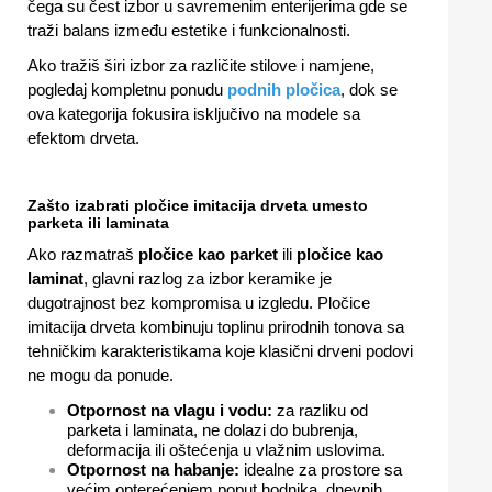
čega su čest izbor u savremenim enterijerima gde se
traži balans između estetike i funkcionalnosti.
Ako tražiš širi izbor za različite stilove i namjene,
pogledaj kompletnu ponudu
podnih pločica
, dok se
ova kategorija fokusira isključivo na modele sa
efektom drveta.
Zašto izabrati pločice imitacija drveta umesto
parketa ili laminata
Ako razmatraš
pločice kao parket
ili
pločice kao
laminat
, glavni razlog za izbor keramike je
dugotrajnost bez kompromisa u izgledu. Pločice
imitacija drveta kombinuju toplinu prirodnih tonova sa
tehničkim karakteristikama koje klasični drveni podovi
ne mogu da ponude.
Otpornost na vlagu i vodu:
za razliku od
parketa i laminata, ne dolazi do bubrenja,
deformacija ili oštećenja u vlažnim uslovima.
Otpornost na habanje:
idealne za prostore sa
većim opterećenjem poput hodnika, dnevnih