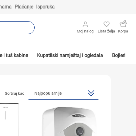
 nama
Plaćanje
Isporuka
Moj nalog
Lista želja
Korpa
 i tuš kabine
Kupatilski namještaj i ogledala
Bojleri
Sortiraj kao