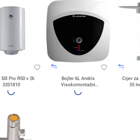
 50l Pro R50 v 2k
Bojler 6L Andris
Cijev za
3201810
Visokomontažni
35 I
3626236