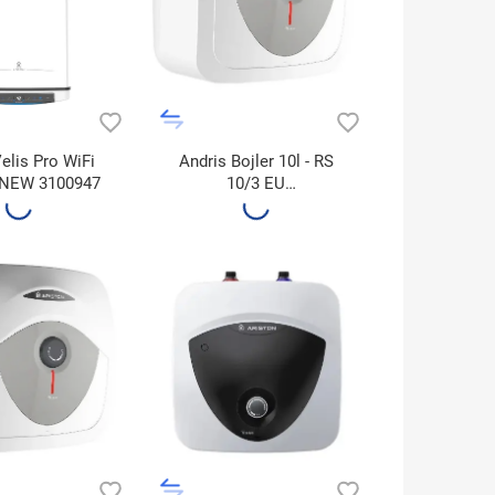
Velis Pro WiFi
Andris Bojler 10l - RS
 NEW 3100947
10/3 EU
Visokomontažni
Montaža