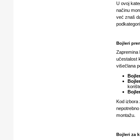
U ovoj kate
načinu monta
već znaš da 
podkategori
Bojleri pr
Zapremina b
učestalost k
višečlana p
Bojler
Bojler
korišt
Bojle
Kod izbora 
nepotrebno g
montažu.
Bojleri za