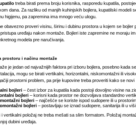
upatilo
treba birati prema broju korisnika, rasporedu kupatila, postojeć
kom dana. Za razliku od manjih kuhinjskih bojlera, kupatilski modeli s
u higijenu, pa zapremina ima mnogo veću ulogu.
 obavezno proveri visinu, širinu i dubinu prostora u kojem se bojler po
ristupa uređaju nakon montaže. Bojleri iste zapremine ne moraju imati
kretnog modela pre naručivanja.
a prostoru i načinu montaže
že je jedan od najvažnijih faktora pri izboru bojlera, posebno kada se
stalacija, mogu se birati vertikalni, horizontalni, niskomontažni ili v
čiji prostorni problem, pa prije kupovine treba proveriti kako se novi 
alni bojleri
– čest izbor za kupatila kada postoji dovoljno visine na zi
ontalni bojleri
– korisni kada prostor ne dozvoljava standardno vertik
montažni bojleri
– najčešće se koriste ispod sudopere ili u prostor
omontažni bojleri
– postavljaju se iznad sudopere, sanitarija ili u v
i i vertikalni položaj ne treba mešati sa slim formatom. Položaj monta
njoj dubini uređaja.