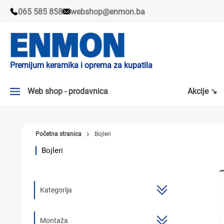
065 585 858
webshop@enmon.ba
Premijum keramika i oprema za kupatila
Web shop - prodavnica
Akcije ↘
AKCIJE ↘
Početna stranica
Bojleri
PLOČICE
Bojleri
SLAVINE
KADE I TUŠ KABINE
Kategorija
SANITARIJE
TUŠEVI
Montaža