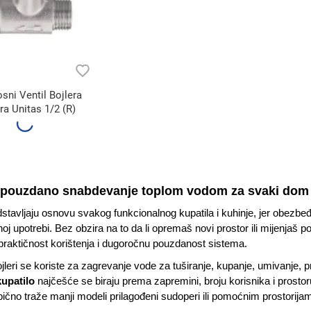
sni Ventil Bojlera
ra Unitas 1/2 (R)
pouzdano snabdevanje toplom vodom za svaki dom
stavljaju osnovu svakog funkcionalnog kupatila i kuhinje, jer obezb
 upotrebi. Bez obzira na to da li opremaš novi prostor ili mijenjaš pos
praktičnost korištenja i dugoročnu pouzdanost sistema.
ojleri se koriste za zagrevanje vode za tuširanje, kupanje, umivanje, 
kupatilo
najčešće se biraju prema zapremini, broju korisnika i prosto
bično traže manji modeli prilagođeni sudoperi ili pomoćnim prostorija