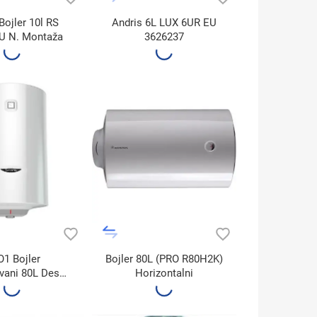
Bojler 10l RS
Andris 6L LUX 6UR EU
U N. Montaža
3626237
1 Bojler
Bojler 80L (PRO R80H2K)
ani 80L Desni
Horizontalni
14 (3201913)