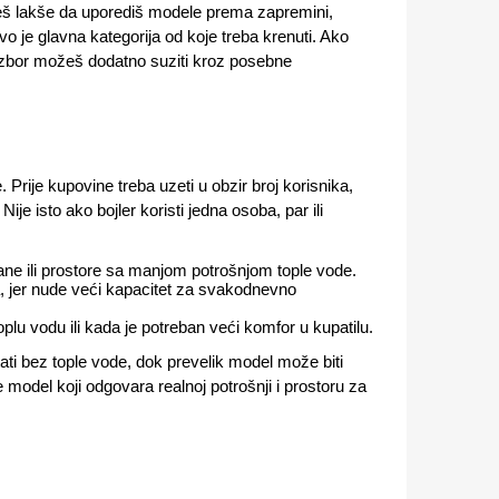
žeš lakše da uporediš modele prema zapremini,
vo je glavna kategorija od koje treba krenuti. Ako
u, izbor možeš dodatno suziti kroz posebne
Prije kupovine treba uzeti u obzir broj korisnika,
ije isto ako bojler koristi jedna osoba, par ili
ne ili prostore sa manjom potrošnjom tople vode.
a, jer nude veći kapacitet za svakodnevno
plu vodu ili kada je potreban veći komfor u kupatilu.
ti bez tople vode, dok prevelik model može biti
e model koji odgovara realnoj potrošnji i prostoru za