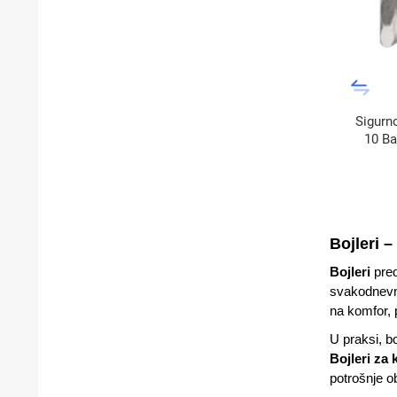
Sigurno
10 Ba
Bojleri
–
Bojleri
pred
svakodnevnoj
na komfor, 
U praksi, b
Bojleri za 
potrošnje o