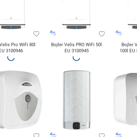
 Velis Pro WiFi 80l
Bojler Velis PRO WiFi 50l
Bojler 
EU 3100946
EU 3100945
100l EU