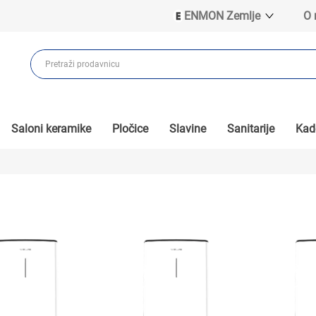
ENMON Zemlje
O
ENMON SRB
ENMON BIH
ENMON HR
ENMON MKD
Saloni keramike
Pločice
Slavine
Sanitarije
Kade