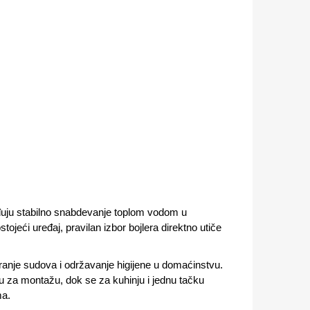
eđuju stabilno snabdevanje toplom vodom u
tojeći uređaj, pravilan izbor bojlera direktno utiče
pranje sudova i održavanje higijene u domaćinstvu.
ru za montažu, dok se za kuhinju i jednu tačku
ma.