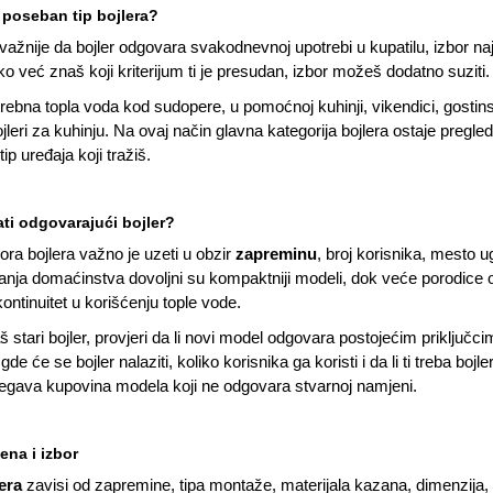
 poseban tip bojlera?
ajvažnije da bojler odgovara svakodnevnoj upotrebi u kupatilu, izbor 
o već znaš koji kriterijum ti je presudan, izbor možeš dodatno suziti
trebna topla voda kod sudopere, u pomoćnoj kuhinji, vikendici, gostinsko
jleri za kuhinju
. Na ovaj način glavna kategorija bojlera ostaje pre
ip uređaja koji tražiš.
ti odgovarajući bojler?
ora bojlera važno je uzeti u obzir
zapreminu
, broj korisnika, mesto ug
nja domaćinstva dovoljni su kompaktniji modeli, dok veće porodice o
ontinuitet u korišćenju tople vode.
š stari bojler, provjeri da li novi model odgovara postojećim priključc
gde će se bojler nalaziti, koliko korisnika ga koristi i da li ti treba boj
egava kupovina modela koji ne odgovara stvarnoj namjeni.
jena i izbor
era
zavisi od zapremine, tipa montaže, materijala kazana, dimenzija, b