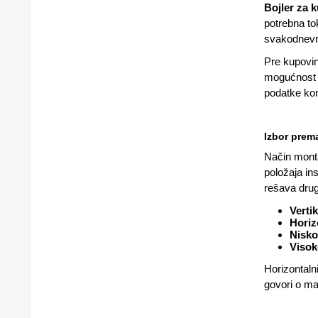
Bojler za k
potrebna to
svakodnevn
Pre kupovine
mogućnost p
podatke kon
Izbor prem
Način monta
položaja in
rešava druga
Vertik
Horiz
Nisko
Visok
Horizontaln
govori o ma