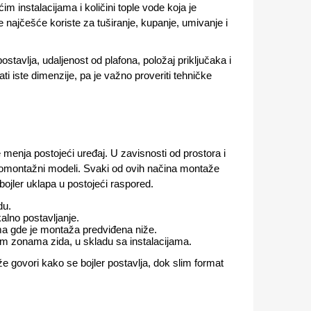
im instalacijama i količini tople vode koja je
e najčešće koriste za tuširanje, kupanje, umivanje i
stavlja, udaljenost od plafona, položaj priključaka i
 iste dimenzije, pa je važno proveriti tehničke
 menja postojeći uređaj. U zavisnosti od prostora i
isokomontažni modeli. Svaki od ovih načina montaže
bojler uklapa u postojeći raspored.
du.
alno postavljanje.
ima gde je montaža predviđena niže.
išim zonama zida, u skladu sa instalacijama.
že govori kako se bojler postavlja, dok slim format