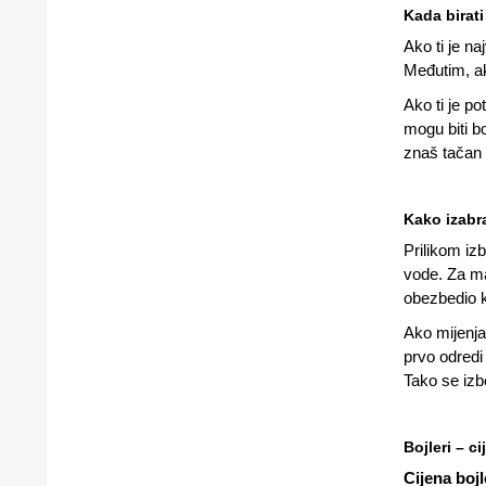
Kada birati
Ako ti je n
Međutim, ak
Ako ti je po
mogu biti
bo
znaš tačan t
Kako izabra
Prilikom izb
vode. Za ma
obezbedio k
Ako mijenja
prvo odredi 
Tako se izb
Bojleri – ci
Cijena bojl