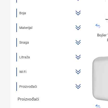
KUPATILSKI NAMJEŠTAJ I OGLEDALA
Boja
BOJLERI
LAJSNE ZA PLOČICE
Materijal
Bojler
MATERIJALI ZA KERAMIČARSKE RADOVE
Snaga
ALATI ZA KERAMIKU
ODVOD VODE
Litraža
KUPATILSKA GALANTERIJA
Wi Fi
SVI PROIZVODI
Proizvođači
Proizvođači