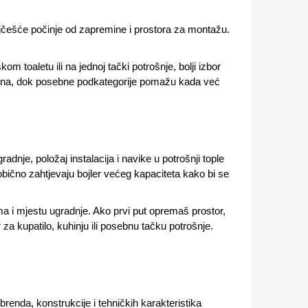
najčešće počinje od zapremine i prostora za montažu.
.
m toaletu ili na jednoj tački potrošnje, bolji izbor
gledna, dok posebne podkategorije pomažu kada već
radnje, položaj instalacija i navike u potrošnji tople
bično zahtjevaju bojler većeg kapaciteta kako bi se
ima i mjestu ugradnje. Ako prvi put opremaš prostor,
ler za kupatilo, kuhinju ili posebnu tačku potrošnje.
renda, konstrukcije i tehničkih karakteristika