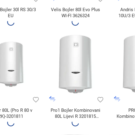
Bojler 30l RS 30/3
Velis Bojler 80l Evo Plus
Andris 
EU
WI-FI 3626324
10U/3 E
r 80L (Pro R 80 v
Pro1 Bojler Kombinovani
PRO
2K)-3201811
80L Lijevi R 3201815
Kombinov
(3201914)
R 32018