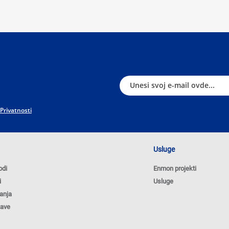
 Privatnosti
Usluge
odi
Enmon projekti
i
Usluge
anja
tave