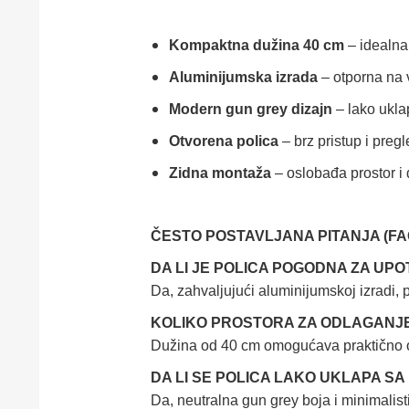
Kompaktna dužina 40 cm
– idealna
Aluminijumska izrada
– otporna na v
Modern gun grey dizajn
– lako ukla
Otvorena polica
– brz pristup i pregl
Zidna montaža
– oslobađa prostor i
ČESTO POSTAVLJANA PITANJA (FA
DA LI JE POLICA POGODNA ZA UP
Da, zahvaljujući aluminijumskoj izradi, 
KOLIKO PROSTORA ZA ODLAGANJE
Dužina od 40 cm omogućava praktično od
DA LI SE POLICA LAKO UKLAPA S
Da, neutralna gun grey boja i minimalist