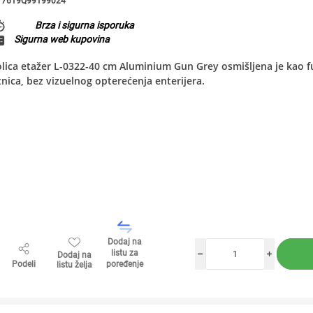
7619Q99199024
Brza i sigurna isporuka
Sigurna web kupovina
lica etažer L-0322-40 cm Aluminium Gun Grey osmišljena je kao 
tnica, bez vizuelnog opterećenja enterijera.
Dodaj na
listu za
Dodaj na
h
i
Podeli
poređenje
listu želja