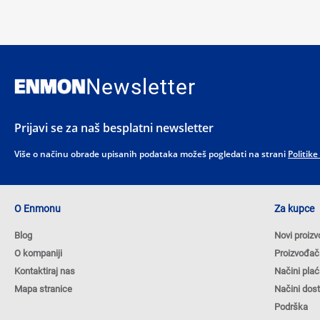
Newsletter
Prijavi se za naš besplatni newsletter
Više o načinu obrade upisanih podataka možeš pogledati na strani
Politike
O Enmonu
Za kupce
Blog
Novi proizv
O kompaniji
Proizvođač
Kontaktiraj nas
Načini plać
Mapa stranice
Načini dos
Podrška