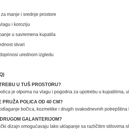
 za manje i srednje prostore
lagu i koroziju
panje u savremena kupatila
ednost stvari
 doprinosi urednom izgledu
Q)
OTREBU U TUŠ PROSTORU?
polica je otporna na vlagu i pogodna za upotrebu u kupatilima, uk
 PRUŽA POLICA OD 40 CM?
laganje bočica, kozmetike i drugih svakodnevnih potrepština 
A DRUGOM GALANTERIJOM?
ički dizajn omogućavaju lako uklapanje sa različitim stilovima sl