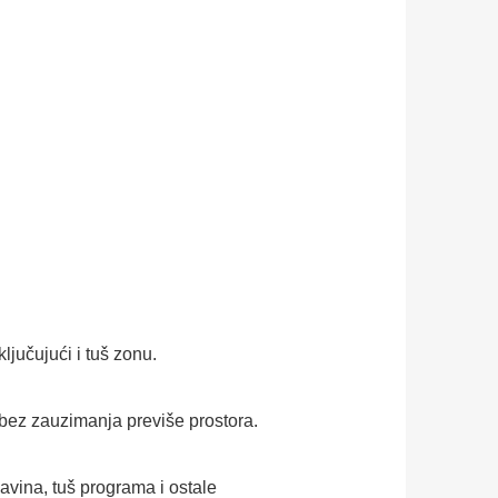
ljučujući i tuš zonu.
bez zauzimanja previše prostora.
avina, tuš programa i ostale