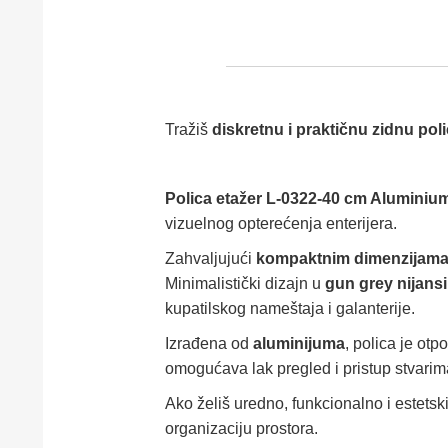
Tražiš
diskretnu i praktičnu zidnu pol
Polica etažer L-0322-40 cm Aluminiu
vizuelnog opterećenja enterijera.
Zahvaljujući
kompaktnim dimenzijama
Minimalistički dizajn u
gun grey nijansi
kupatilskog nameštaja i galanterije.
Izrađena od
aluminijuma
, polica je ot
omogućava lak pregled i pristup stvarim
Ako želiš uredno, funkcionalno i estetsk
organizaciju prostora.