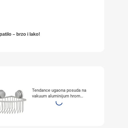
patilo – brzo i lako!
Tendance ugaona posuda na
vakuum aluminijum hrom
9100399