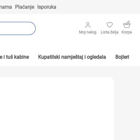
 nama
Plaćanje
Isporuka
Moj nalog
Lista želja
Korpa
 i tuš kabine
Kupatilski namještaj i ogledala
Bojleri