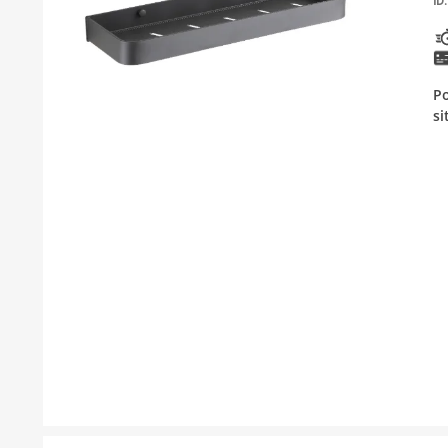
ID:
KUPATILSKI NAMJEŠTAJ I OGLEDALA
BOJLERI
Po
LAJSNE ZA PLOČICE
si
MATERIJALI ZA KERAMIČARSKE RADOVE
ALATI ZA KERAMIKU
ODVOD VODE
KUPATILSKA GALANTERIJA
SVI PROIZVODI