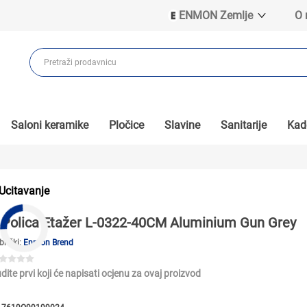
ENMON Zemlje
O
ENMON SRB
ENMON BIH
ENMON HR
ENMON MKD
Saloni keramike
Pločice
Slavine
Sanitarije
Kade
Ucitavanje
Polica Etažer L-0322-40CM Aluminium Gun Grey
brički:
Enmon Brend
dite prvi koji će napisati ocjenu za ovaj proizvod