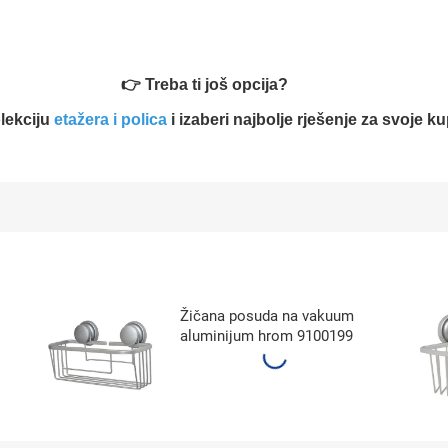
👉 Treba ti još opcija?
lekciju
etažera i polica
i izaberi najbolje rješenje za svoje ku
Žičana posuda na vakuum
aluminijum hrom 9100199