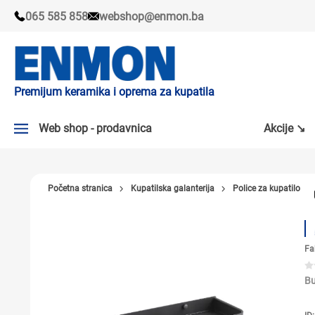
065 585 858
webshop@enmon.ba
Premijum keramika i oprema za kupatila
Web shop - prodavnica
Akcije ↘
AKCIJE ↘
Početna stranica
Kupatilska galanterija
Police za kupatilo
PLOČICE
SLAVINE
Fa
KADE I TUŠ KABINE
SANITARIJE
Bu
TUŠEVI