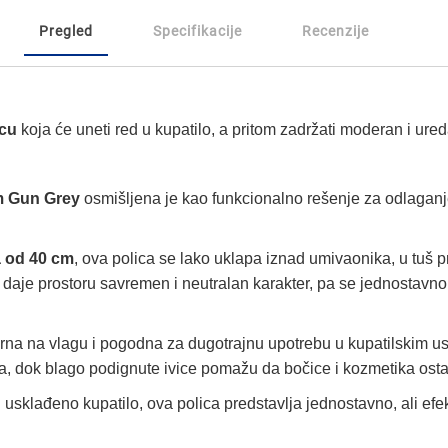
Pregled
Specifikacije
Recenzije
icu
koja će uneti red u kupatilo, a pritom zadržati moderan i ure
m Gun Grey
osmišljena je kao funkcionalno rešenje za odlaganj
 od 40 cm
, ova polica se lako uklapa iznad umivaonika, u tuš pr
daje prostoru savremen i neutralan karakter, pa se jednostavno 
porna na vlagu i pogodna za dugotrajnu upotrebu u kupatilskim 
a, dok blago podignute ivice pomažu da bočice i kozmetika osta
i usklađeno kupatilo, ova polica predstavlja jednostavno, ali e