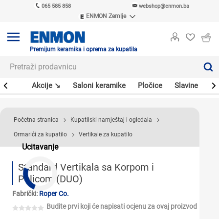
065 585 858
webshop@enmon.ba
ENMON Zemlje
ENMON SRB
ENMON BIH
ENMON HR
Premijum keramika i oprema za kupatila
ENMON MKD
leri
Akcije ↘
Saloni keramike
Pločice
Slavine
Sa
Početna stranica
Kupatilski namještaj i ogledala
Ormarići za kupatilo
Vertikale za kupatilo
Ucitavanje
Standard Vertikala sa Korpom i
Policom (DUO)
Fabrički:
Roper Co.
Budite prvi koji će napisati ocjenu za ovaj proizvod