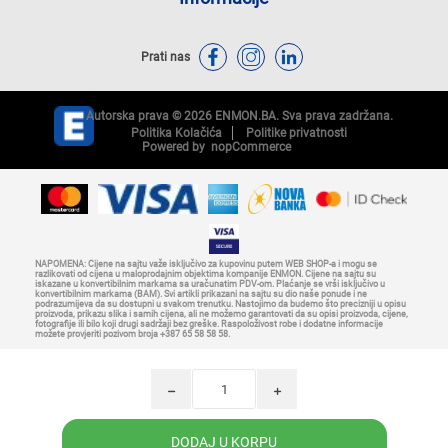
Prati nas
Autorska prava © 2026 ENMON.BA. Sva prava zadržana.
Politika Kolačića
Politike privatnosti
Powered by
nopCommerce
NAPOMENA: Cijene na sajtu važe isključivo za kupovinu putem WEB SHOP-a i mogu se
razlikovati od cijena u maloprodajnim objektima kompanije ENMON. Cijene na sajtu su
iskazane u konvertibilnim markama sa uračunatim PDV-om. Plaćanje se vrši isključivo u
konvertibilnim markama (BAM). Svi artikli prikazani na sajtu su dio naše ponude i ne
podrazumijeva da su dostupni u svakom trenutku. Nastojimo da budemo što precizniji u opisu
proizvoda, prikazu slika i samih cijena, ali ne možemo garantovati da su opisi proizvoda, cijene,
fotografije ili bilo koji drugi sadržaji bez greške. Raspoloživost robe i dodatne informacije
možete provjeriti pozivom broja +387 65 58 58 58.
h
i