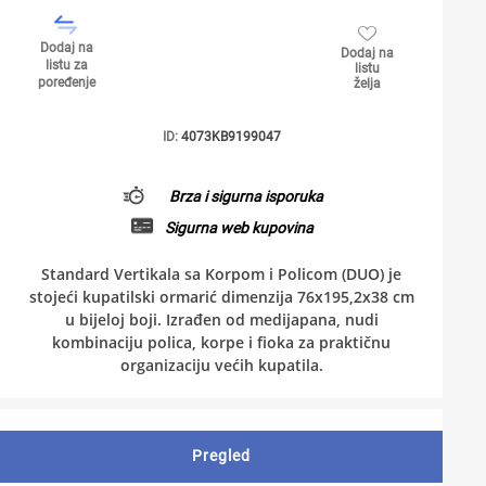
Dodaj na
Dodaj na
listu za
listu
poređenje
želja
ID:
4073KB9199047
Brza i sigurna isporuka
Sigurna web kupovina
Standard Vertikala sa Korpom i Policom (DUO) je
stojeći kupatilski ormarić dimenzija 76x195,2x38 cm
u bijeloj boji. Izrađen od medijapana, nudi
kombinaciju polica, korpe i fioka za praktičnu
organizaciju većih kupatila.
Pregled