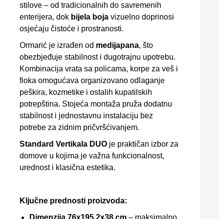
stilove – od tradicionalnih do savremenih
enterijera, dok
bijela boja
vizuelno doprinosi
osjećaju čistoće i prostranosti.
Ormarić je izrađen od
medijapana
, što
obezbjeđuje stabilnost i dugotrajnu upotrebu.
Kombinacija vrata sa policama, korpe za veš i
fioka omogućava organizovano odlaganje
peškira, kozmetike i ostalih kupatilskih
potrepština. Stojeća montaža pruža dodatnu
stabilnost i jednostavnu instalaciju bez
potrebe za zidnim pričvršćivanjem.
Standard Vertikala DUO
je praktičan izbor za
domove u kojima je važna funkcionalnost,
urednost i klasična estetika.
Ključne prednosti proizvoda:
Dimenzija 76x195,2x38 cm
– maksimalno