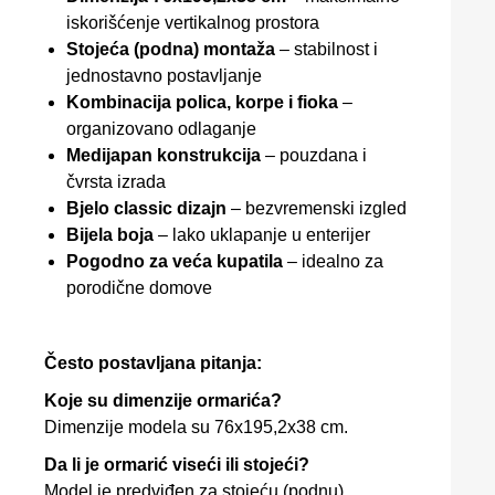
iskorišćenje vertikalnog prostora
Stojeća (podna) montaža
– stabilnost i
jednostavno postavljanje
Kombinacija polica, korpe i fioka
–
organizovano odlaganje
Medijapan konstrukcija
– pouzdana i
čvrsta izrada
Bjelo classic dizajn
– bezvremenski izgled
Bijela boja
– lako uklapanje u enterijer
Pogodno za veća kupatila
– idealno za
porodične domove
Često postavljana pitanja:
Koje su dimenzije ormarića?
Dimenzije modela su 76x195,2x38 cm.
Da li je ormarić viseći ili stojeći?
Model je predviđen za stojeću (podnu)