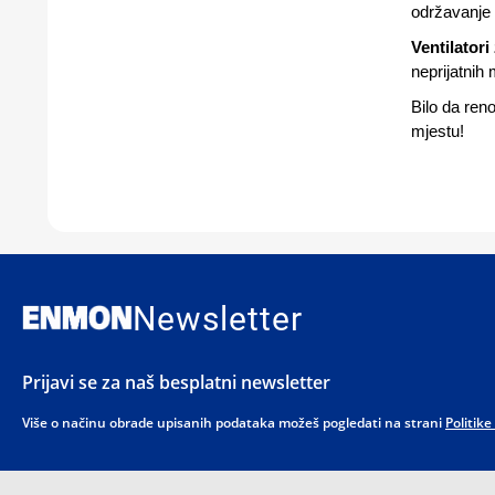
održavanje 
Ventilatori
neprijatnih 
Bilo da ren
mjestu!
Newsletter
Prijavi se za naš besplatni newsletter
Više o načinu obrade upisanih podataka možeš pogledati na strani
Politike