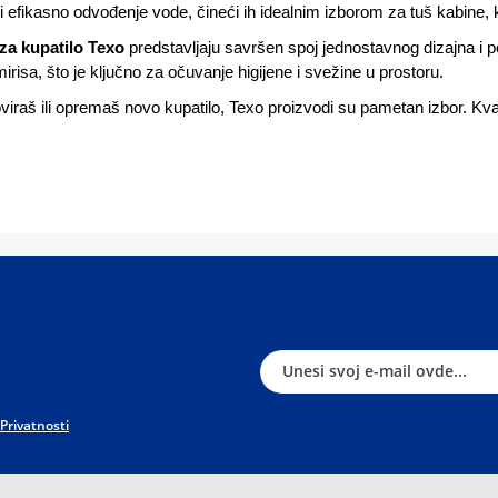
i efikasno odvođenje vode, čineći ih idealnim izborom za tuš kabine, 
 za kupatilo Texo
predstavljaju savršen spoj jednostavnog dizajna i p
mirisa, što je ključno za očuvanje higijene i svežine u prostoru.
oviraš ili opremaš novo kupatilo, Texo proizvodi su pametan izbor. Kval
 Privatnosti