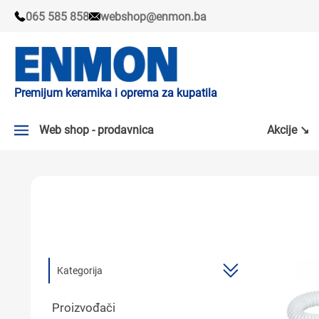
065 585 858
webshop@enmon.ba
Premijum keramika i oprema za kupatila
Web shop - prodavnica
Akcije ↘
AKCIJE ↘
PLOČICE
SLAVINE
KADE I TUŠ KABINE
Kategorija
SANITARIJE
Proizvođači
TUŠEVI