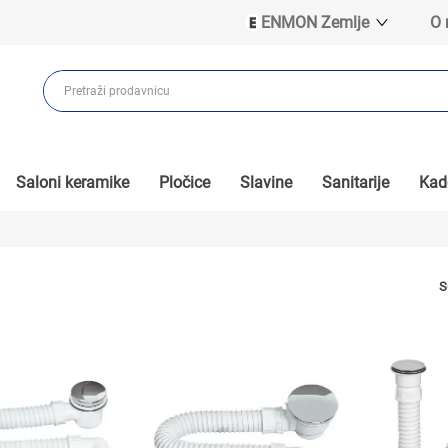
ENMON Zemlje
O
ENMON SRB
ENMON BIH
ENMON HR
ENMON MKD
Saloni keramike
Pločice
Slavine
Sanitarije
Kade
S