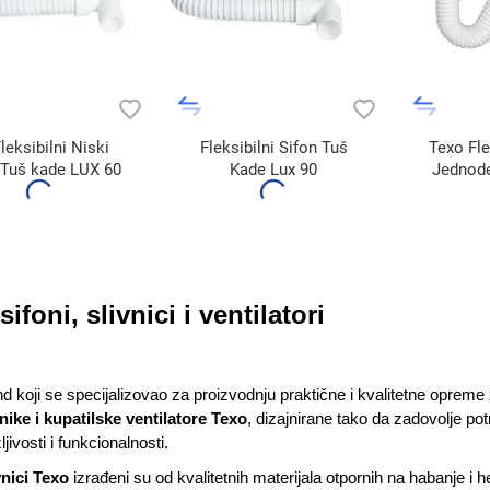
leksibilni Niski
Fleksibilni Sifon Tuš
Texo Fle
 Tuš kade LUX 60
Kade Lux 90
Jednode
sifoni, slivnici i ventilatori
nd koji se specijalizovao za proizvodnju praktične i kvalitetne oprem
vnike i kupatilske ventilatore Texo
, dizajnirane tako da zadovolje 
ljivosti i funkcionalnosti.
vnici Texo
izrađeni su od kvalitetnih materijala otpornih na habanje i