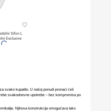
xibilni Sifon L
lni Exclusive
e za svako kupatilo. U našoj ponudi pronaći ćeš
potrebe svakodnevne upotrebe – bez kompromisa po
 hemikalije. Njihova konstrukcija omogućava lako