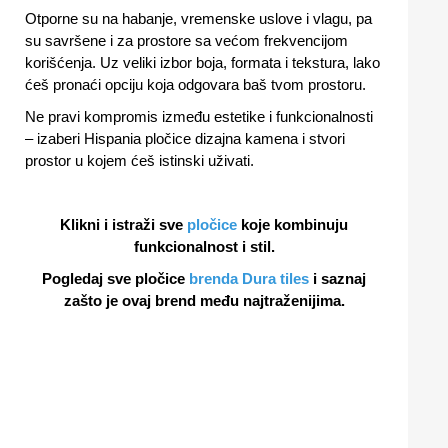
Otporne su na habanje, vremenske uslove i vlagu, pa
su savršene i za prostore sa većom frekvencijom
korišćenja. Uz veliki izbor boja, formata i tekstura, lako
ćeš pronaći opciju koja odgovara baš tvom prostoru.
Ne pravi kompromis između estetike i funkcionalnosti
– izaberi Hispania pločice dizajna kamena i stvori
prostor u kojem ćeš istinski uživati.
Klikni i istraži sve
pločice
koje kombinuju
funkcionalnost i stil.
Pogledaj sve pločice
brenda Dura tiles
i saznaj
zašto je ovaj brend među najtraženijima.