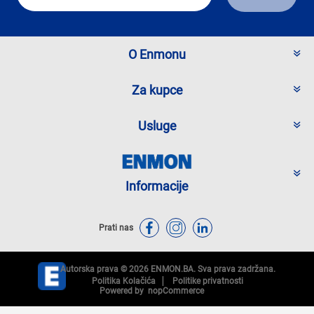
O Enmonu
Za kupce
Usluge
Informacije
Prati nas
Autorska prava © 2026 ENMON.BA. Sva prava zadržana.
Politika Kolačića
Politike privatnosti
Powered by
nopCommerce