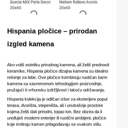
Suecia MIX Perla Decor
Nielsen Relieve Avorio
20x60
20x60
Hispania pločice – prirodan
izgled kamena
Ako voliš estetiku prirodnog kamena, ali želiš prednosti
keramike, Hispania pločice dizajna kamena su idealno
rešenje za tebe. Ove pločice kombinuju rustičan šarm
kamena sa savremenom tehnologijom proizvodnje,
pružajući ti vrhunsku izdržljivost i lakoću održavanja.
Hispania kolekcija je odličan izbor za eksterijere poput
terasa, dvorišta, stepeništa, ali i unutrašnje prostore
kojima želiš dati prirodni, topao ton. Bez obzira da li
uređuješ moderni enterijer ili rustični ambijent, pločice
koje imitiraju kamen prilagođavaju se svakom stilu.