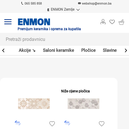
065 585 858
webshop@enmon.ba
ENMON Zemlje
ENMON SRB
ENMON BIH
ENMON HR
Premijum keramika i oprema za kupatila
ENMON MKD
leri
Akcije ↘
Saloni keramike
Pločice
Slavine
Sa
Niže cijene pločica