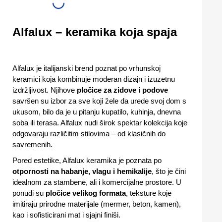
Alfalux – keramika koja spaja
Alfalux je italijanski brend poznat po vrhunskoj
keramici koja kombinuje moderan dizajn i izuzetnu
izdržljivost. Njihove
pločice za zidove i podove
savršen su izbor za sve koji žele da urede svoj dom s
ukusom, bilo da je u pitanju kupatilo, kuhinja, dnevna
soba ili terasa. Alfalux nudi širok spektar kolekcija koje
odgovaraju različitim stilovima – od klasičnih do
savremenih.
Pored estetike, Alfalux keramika je poznata po
otpornosti na habanje, vlagu i hemikalije
, što je čini
idealnom za stambene, ali i komercijalne prostore. U
ponudi su
pločice velikog formata
, teksture koje
imitiraju prirodne materijale (mermer, beton, kamen),
kao i sofisticirani mat i sjajni finiši.