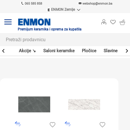
065 585 858
webshop@enmon.ba
ENMON Zemlje
ENMON SRB
ENMON BIH
ENMON HR
Premijum keramika i oprema za kupatila
ENMON MKD
leri
Akcije ↘
Saloni keramike
Pločice
Slavine
Sa