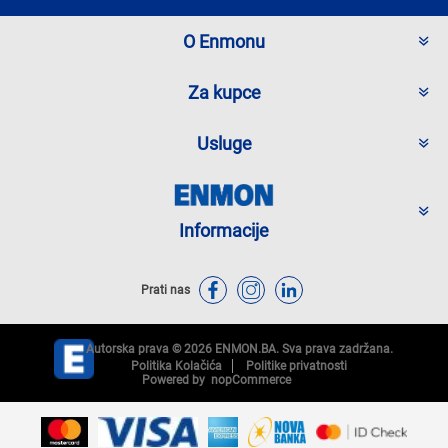
O Enmonu
Za kupce
Usluge
Informacije
Prati nas
Autorska prava © 2026 ENMON.BA. Sva prava zadržana.
Politika Kolačića
Politike privatnosti
Powered by
nopCommerce