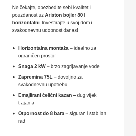
Ne čekajte, obezbedite sebi kvalitet i
pouzdanost uz
Ariston bojler 80 l
horizontalni
. Investirajte u svoj dom i
svakodnevnu udobnost danas!
Horizontalna montaža
– idealno za
ograničen prostor
Snaga 2 kW
– brzo zagrijavanje vode
Zapremina 75L
– dovoljno za
svakodnevnu upotrebu
Emajlirani čelični kazan
– dug vijek
trajanja
Otpornost do 8 bara
– siguran i stabilan
rad