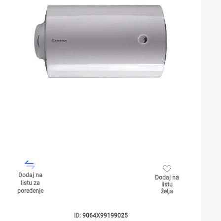
Dodaj na
Dodaj na
listu za
listu
poređenje
želja
ID:
9064X99199025