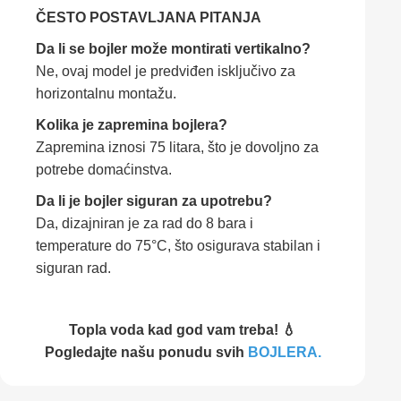
ČESTO POSTAVLJANA PITANJA
Da li se bojler može montirati vertikalno?
Ne, ovaj model je predviđen isključivo za
horizontalnu montažu.
Kolika je zapremina bojlera?
Zapremina iznosi 75 litara, što je dovoljno za
potrebe domaćinstva.
Da li je bojler siguran za upotrebu?
Da, dizajniran je za rad do 8 bara i
temperature do 75°C, što osigurava stabilan i
siguran rad.
Topla voda kad god vam treba! 💧
Pogledajte našu ponudu svih
BOJLERA.