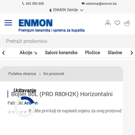
065 585 858
webshop@enmon.ba
ENMON Zemlje
ENMON SRB
ENMON BIH
ENMON HR
Premijum keramika i oprema za kupatila
ENMON MKD
leri
Akcije ↘
Saloni keramike
Pločice
Slavine
Sa
Početna stranica
Svi proizvodi
Ucitavanje
Bojler 80L (PRO R80H2K) Horizontalni
Fabrički:
Ariston
Budite prvi koji će napisati ocjenu za ovaj proizvod