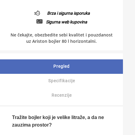
Brza i sigurna isporuka
Sigurna web kupovina
Ne čekajte, obezbedite sebi kvalitet i pouzdanost
uz Ariston bojler 80 l horizontalni.
Pregled
Specifikacije
Recenzije
Tražite bojler koji je velike litraže, a da ne
zauzima prostor?