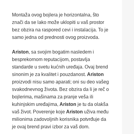
Montaža ovog bojlera je horizontalna, što
znači da se lako može uklopiti u vaš prostor
bez obzira na raspored cevi i instalacija. To je
samo jedna od prednosti ovog proizvoda.
Ariston
, sa svojim bogatim nasledem i
besprekornom reputacijom, postavlja
standarde u svetu kućnih uređaja. Ovaj brend
sinonim je za kvalitet i pouzdanost.
Ariston
proizvodi nisu samo aparati; oni su deo vašeg
svakodnevnog života. Bez obzira da li je reč o
bojlerima, mašinama za pranje veša ili
kuhinjskim uređajima,
Ariston
je tu da olakša
vaš život. Poverenje koje
Ariston
uživa među
milionima zadovoljnih korisnika potvrđuje da
je ovaj brend pravi izbor za vaš dom.