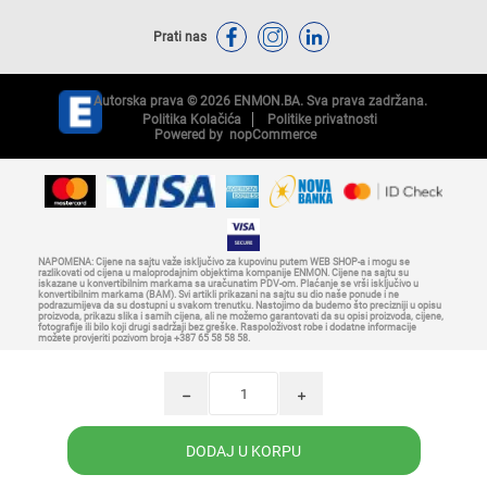
Prati nas
Autorska prava © 2026 ENMON.BA. Sva prava zadržana.
Politika Kolačića
Politike privatnosti
Powered by
nopCommerce
NAPOMENA: Cijene na sajtu važe isključivo za kupovinu putem WEB SHOP-a i mogu se
razlikovati od cijena u maloprodajnim objektima kompanije ENMON. Cijene na sajtu su
iskazane u konvertibilnim markama sa uračunatim PDV-om. Plaćanje se vrši isključivo u
konvertibilnim markama (BAM). Svi artikli prikazani na sajtu su dio naše ponude i ne
podrazumijeva da su dostupni u svakom trenutku. Nastojimo da budemo što precizniji u opisu
proizvoda, prikazu slika i samih cijena, ali ne možemo garantovati da su opisi proizvoda, cijene,
fotografije ili bilo koji drugi sadržaji bez greške. Raspoloživost robe i dodatne informacije
možete provjeriti pozivom broja +387 65 58 58 58.
h
i