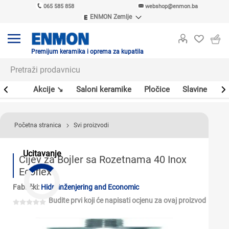
065 585 858
webshop@enmon.ba
ENMON Zemlje
ENMON SRB
ENMON BIH
ENMON HR
Premijum keramika i oprema za kupatila
ENMON MKD
leri
Akcije ↘
Saloni keramike
Pločice
Slavine
Sa
Početna stranica
Svi proizvodi
Ucitavanje
Cijev za Bojler sa Rozetnama 40 Inox
Ecoflex
Fabrički:
Hidroinženjering and Economic
Budite prvi koji će napisati ocjenu za ovaj proizvod