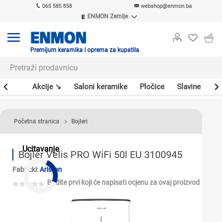
065 585 858
webshop@enmon.ba
ENMON Zemlje
ENMON SRB
ENMON BIH
ENMON HR
Premijum keramika i oprema za kupatila
ENMON MKD
leri
Akcije ↘
Saloni keramike
Pločice
Slavine
Sa
Početna stranica
Bojleri
Ucitavanje
Bojler Velis PRO WiFi 50l EU 3100945
Fabrički:
Ariston
Budite prvi koji će napisati ocjenu za ovaj proizvod