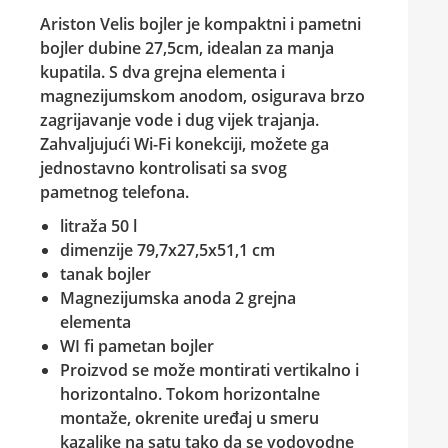
Ariston Velis bojler
je kompaktni i pametni
bojler dubine 27,5cm, idealan za manja
kupatila. S dva grejna elementa i
magnezijumskom anodom, osigurava brzo
zagrijavanje vode i dug vijek trajanja.
Zahvaljujući Wi-Fi konekciji, možete ga
jednostavno kontrolisati sa svog
pametnog telefona.
litraža 50 l
dimenzije 79,7x27,5x51,1 cm
tanak bojler
Magnezijumska anoda 2 grejna
elementa
WI fi pametan bojler
Proizvod se može montirati vertikalno i
horizontalno. Tokom horizontalne
montaže, okrenite uređaj u smeru
kazaljke na satu tako da se vodovodne