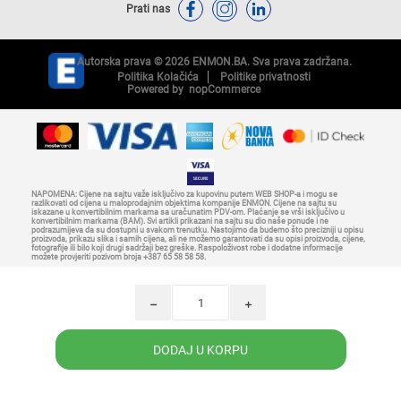
Prati nas
Autorska prava © 2026 ENMON.BA. Sva prava zadržana.
Politika Kolačića
Politike privatnosti
Powered by
nopCommerce
NAPOMENA: Cijene na sajtu važe isključivo za kupovinu putem WEB SHOP-a i mogu se
razlikovati od cijena u maloprodajnim objektima kompanije ENMON. Cijene na sajtu su
iskazane u konvertibilnim markama sa uračunatim PDV-om. Plaćanje se vrši isključivo u
konvertibilnim markama (BAM). Svi artikli prikazani na sajtu su dio naše ponude i ne
podrazumijeva da su dostupni u svakom trenutku. Nastojimo da budemo što precizniji u opisu
proizvoda, prikazu slika i samih cijena, ali ne možemo garantovati da su opisi proizvoda, cijene,
fotografije ili bilo koji drugi sadržaji bez greške. Raspoloživost robe i dodatne informacije
možete provjeriti pozivom broja +387 65 58 58 58.
h
i