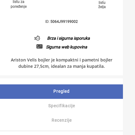
listu za
listu
poređenje
želja
ID:
5064J99199002
Brza i sigurna isporuka
Sigurna web kupovina
Ariston Velis bojler je kompaktni i pametni bojler
dubine 27,5cm, idealan za manja kupatila.
Pregled
Specifikacije
Recenzije