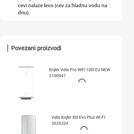
cevi nalaze levo (cev za hladnu vodu na
dnu).
Povezani proizvodi
Bojler Velis Pro WiFi 100l EU NEW
3100947
Velis Bojler 80l Evo Plus WI-FI
3626324