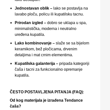
Jednostavan oblik –
lako se postavlja na
lavabo ploču, policu ili kupatilsku tacnu.
Prirodan izgled –
dobro se uklapa u spa,
minimalistička, moderna i neutralno
uređena kupatila.
Lako kombinovanje –
slaže se sa bijelom
keramikom, bež pločicama, drvenim
detaljima i mat crnim elementima.
Kupatilska galanterija –
pripada kategoriji
čaša i tacni za funkcionalno opremanje
kupatila.
ČESTO POSTAVLJENA PITANJA (FAQ):
Od kog materijala je izrađena Tendance
čaša?