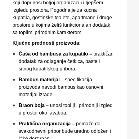
koji doprinosi boljoj organizaciji i ljepšem
izgledu prostora. Pogodna je za kućna
kupatila, gostinske toalete, apartmane i druge
prostore u kojima želiš funkcionalan dodatak
sa toplim, prirodnim karakterom.
Ključne prednosti proizvoda:
Čaša od bambusa za kupatilo –
praktičan
dodatak za odlaganje četkica, paste i
sitnog kupatilskog pribora.
Bambus materijal –
specifikacija
proizvoda navodi bambus kao osnovni
materijal izrade.
Braon boja –
unosi topliji i prirodniji izgled
u prostor oko lavaboa.
Praktična organizacija –
pomaže da
svakodnevni pribor bude uredno odložen i
lako dostupan.