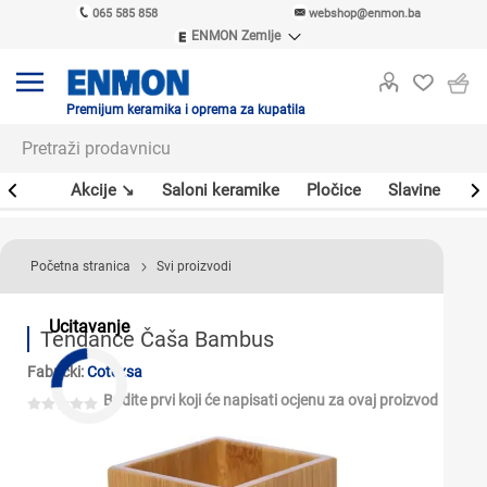
065 585 858
webshop@enmon.ba
ENMON Zemlje
ENMON SRB
ENMON BIH
ENMON HR
Premijum keramika i oprema za kupatila
ENMON MKD
leri
Akcije ↘
Saloni keramike
Pločice
Slavine
Sa
Početna stranica
Svi proizvodi
Ucitavanje
Tendance Čaša Bambus
Fabrički:
Cotexsa
Budite prvi koji će napisati ocjenu za ovaj proizvod