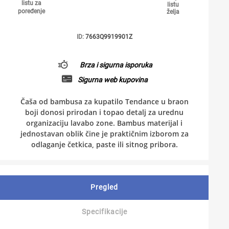
listu za
listu
poređenje
želja
ID:
7663Q9919901Z
Brza i sigurna isporuka
Sigurna web kupovina
Čaša od bambusa za kupatilo Tendance u braon
boji donosi prirodan i topao detalj za urednu
organizaciju lavabo zone. Bambus materijal i
jednostavan oblik čine je praktičnim izborom za
odlaganje četkica, paste ili sitnog pribora.
Pregled
Specifikacije