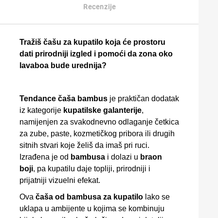
Recenzije
Tražiš čašu za kupatilo koja će prostoru
dati prirodniji izgled i pomoći da zona oko
lavaboa bude urednija?
Tendance čaša bambus
je praktičan dodatak
iz kategorije
kupatilske galanterije
,
namijenjen za svakodnevno odlaganje četkica
za zube, paste, kozmetičkog pribora ili drugih
sitnih stvari koje želiš da imaš pri ruci.
Izrađena je od
bambusa
i dolazi u
braon
boji
, pa kupatilu daje topliji, prirodniji i
prijatniji vizuelni efekat.
Ova
čaša od bambusa za kupatilo
lako se
uklapa u ambijente u kojima se kombinuju