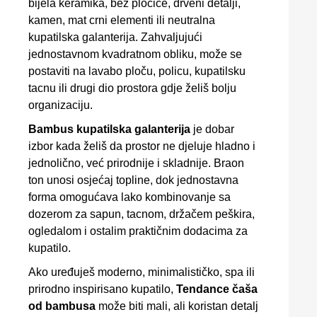
bijela keramika, bež pločice, drveni detalji,
kamen, mat crni elementi ili neutralna
kupatilska galanterija. Zahvaljujući
jednostavnom kvadratnom obliku, može se
postaviti na lavabo ploču, policu, kupatilsku
tacnu ili drugi dio prostora gdje želiš bolju
organizaciju.
Bambus kupatilska galanterija
je dobar
izbor kada želiš da prostor ne djeluje hladno i
jednolično, već prirodnije i skladnije. Braon
ton unosi osjećaj topline, dok jednostavna
forma omogućava lako kombinovanje sa
dozerom za sapun, tacnom, držačem peškira,
ogledalom i ostalim praktičnim dodacima za
kupatilo.
Ako uređuješ moderno, minimalističko, spa ili
prirodno inspirisano kupatilo,
Tendance čaša
od bambusa
može biti mali, ali koristan detalj