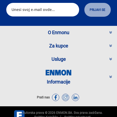
O Enmonu
Za kupce
Usluge
Informacije
Prati nas
Autorska prava © 2026 ENMON.BA. Sva prava zadržana.