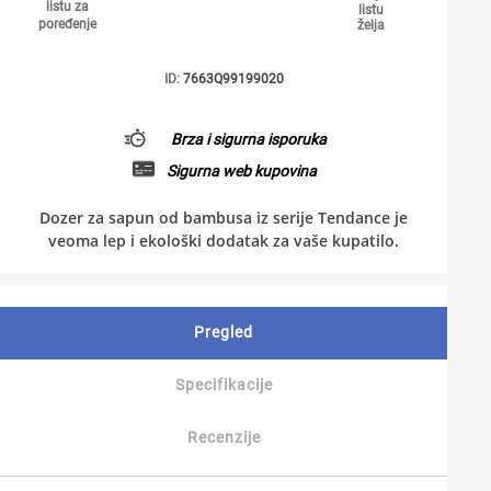
listu za
listu
poređenje
želja
ID:
7663Q99199020
Brza i sigurna isporuka
Sigurna web kupovina
Dozer za sapun od bambusa iz serije Tendance je
veoma lep i ekološki dodatak za vaše kupatilo.
Pregled
Specifikacije
Recenzije