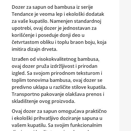
Dozer za sapun od bambusa iz serije
Tendance je veoma lep i ekološki dodatak
za vaše kupatilo. Namenjen standardnoj
upotrebi, ovaj dozer je jednostavan za
korišćenje i poseduje donji deo u
četvrtastom obliku i toplu braon boju, koja
imitira dizajn drveta.
Izrađen od visokokvalitetnog bambusa,
ovaj dozer pruža izdržljivost i prirodan
izgled. Sa svojom prirodnom teksturom i
toplim tonovima bambusa, ovaj dozer se
predivno uklapa u različite stilove kupatila.
Transportno pakovanje olakšava prenos i
skladištenje ovog proizvoda.
Ovaj dozer za sapun omogućava praktično
i ekološki prihvatljivo doziranje sapuna u
vašem kupatilu. Sa svojim funkcionalnim