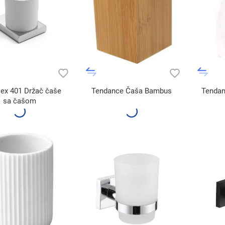
ex 401 Držač čaše
Tendance Čaša Bambus
Tendan
sa čašom