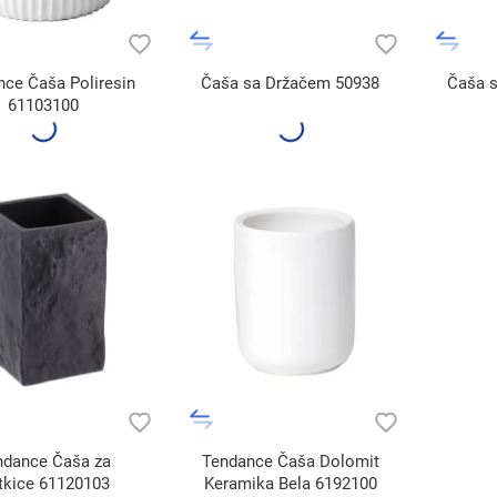
ce Čaša Poliresin
Čaša sa Držačem 50938
Čaša 
61103100
ndance Čaša za
Tendance Čaša Dolomit
tkice 61120103
Keramika Bela 6192100