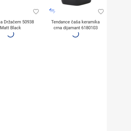
sa Držačem 50938
Tendance čaša keramika
Matt Black
crna dijamant 6180103