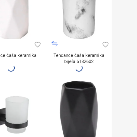
ce čaša keramika
Tendance čaša keramika
bijela 6182602