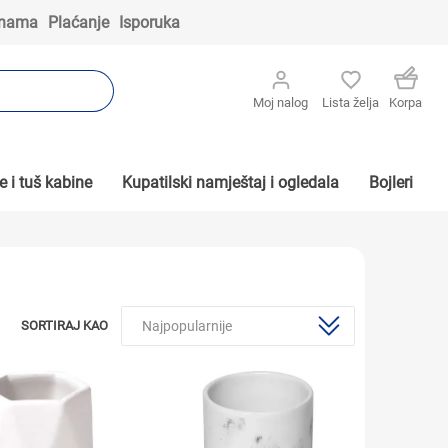
 nama
Plaćanje
Isporuka
Moj nalog
Lista želja
Korpa
 i tuš kabine
Kupatilski namještaj i ogledala
Bojleri
SORTIRAJ KAO