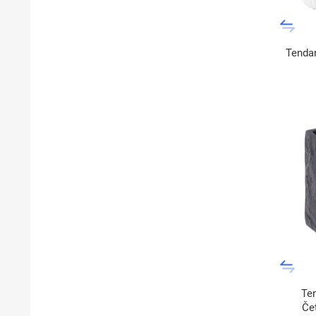
Tendan
Te
Če