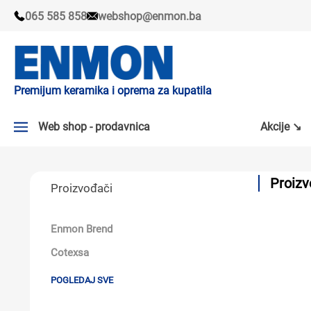
065 585 858
webshop@enmon.ba
Premijum keramika i oprema za kupatila
Web shop - prodavnica
Akcije ↘
AKCIJE ↘
Proizv
Proizvođači
PLOČICE
SLAVINE
Enmon Brend
KADE I TUŠ KABINE
Cotexsa
SANITARIJE
POGLEDAJ SVE
TUŠEVI