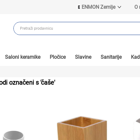
ENMON Zemlje
O
ENMON SRB
ENMON BIH
ENMON HR
ENMON MKD
Saloni keramike
Pločice
Slavine
Sanitarije
Kade
odi označeni s 'čaše'