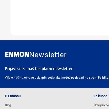
Newsletter
Prijavi se za naš besplatni newsletter
Više o načinu obrade upisanih podataka možeš pogledati na strani
Politike
O Enmonu
Za kupce
Blog
Novi proizv