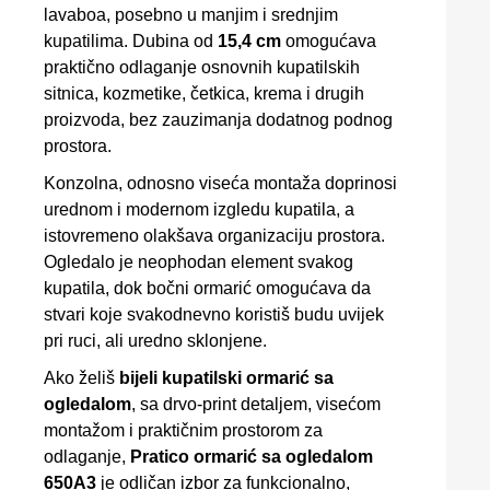
lavaboa, posebno u manjim i srednjim
kupatilima. Dubina od
15,4 cm
omogućava
praktično odlaganje osnovnih kupatilskih
sitnica, kozmetike, četkica, krema i drugih
proizvoda, bez zauzimanja dodatnog podnog
prostora.
Konzolna, odnosno viseća montaža doprinosi
urednom i modernom izgledu kupatila, a
istovremeno olakšava organizaciju prostora.
Ogledalo je neophodan element svakog
kupatila, dok bočni ormarić omogućava da
stvari koje svakodnevno koristiš budu uvijek
pri ruci, ali uredno sklonjene.
Ako želiš
bijeli kupatilski ormarić sa
ogledalom
, sa drvo-print detaljem, visećom
montažom i praktičnim prostorom za
odlaganje,
Pratico ormarić sa ogledalom
650A3
je odličan izbor za funkcionalno,