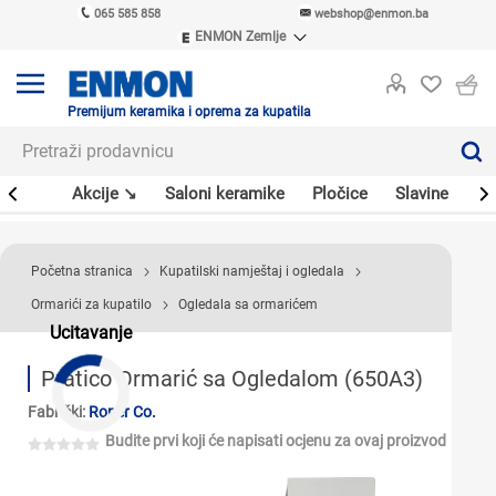
065 585 858
webshop@enmon.ba
ENMON Zemlje
ENMON SRB
ENMON BIH
ENMON HR
Premijum keramika i oprema za kupatila
ENMON MKD
leri
Akcije ↘
Saloni keramike
Pločice
Slavine
Sa
Početna stranica
Kupatilski namještaj i ogledala
Ormarići za kupatilo
Ogledala sa ormarićem
Ucitavanje
Pratico Ormarić sa Ogledalom (650A3)
Fabrički:
Roper Co.
Budite prvi koji će napisati ocjenu za ovaj proizvod