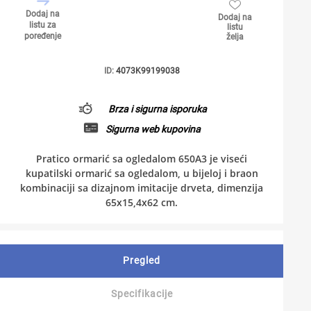
Dodaj na
Dodaj na
listu za
listu
poređenje
želja
ID:
4073K99199038
Brza i sigurna isporuka
Sigurna web kupovina
Pratico ormarić sa ogledalom 650A3 je viseći
kupatilski ormarić sa ogledalom, u bijeloj i braon
kombinaciji sa dizajnom imitacije drveta, dimenzija
65x15,4x62 cm.
Pregled
Specifikacije