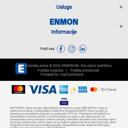
Usluge
Informacije
Prati nas
Autorska prava © 2026 ENMON.BA. Sva prava zadržana.
Politika Kolačića
Politike privatnosti
Powered by
nopCommerce
NAPOMENA: Cijene na sajtu važe isključivo za kupovinu putem WEB SHOP-a i mogu se
razlikovati od cijena u maloprodajnim objektima kompanije ENMON. Cijene na sajtu su
iskazane u konvertibilnim markama sa uračunatim PDV-om. Plaćanje se vrši isključivo u
konvertibilnim markama (BAM). Svi artikli prikazani na sajtu su dio naše ponude i ne
podrazumijeva da su dostupni u svakom trenutku. Nastojimo da budemo što precizniji u opisu
proizvoda, prikazu slika i samih cijena, ali ne možemo garantovati da su opisi proizvoda, cijene,
fotografije ili bilo koji drugi sadržaji bez greške. Raspoloživost robe i dodatne informacije
možete provjeriti pozivom broja +387 65 58 58 58.