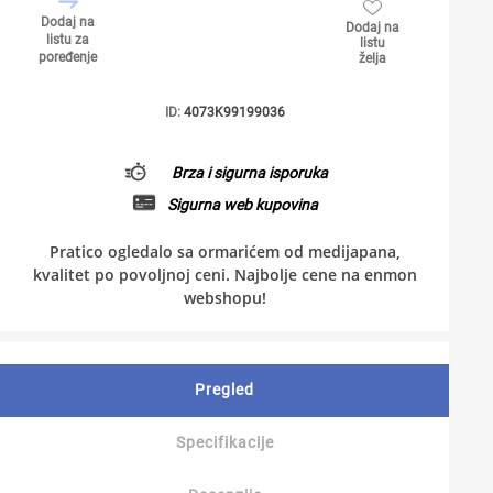
Dodaj na
Dodaj na
listu za
listu
poređenje
želja
ID:
4073K99199036
Brza i sigurna isporuka
Sigurna web kupovina
Pratico ogledalo sa ormarićem od medijapana,
kvalitet po povoljnoj ceni. Najbolje cene na enmon
webshopu!
Pregled
Specifikacije