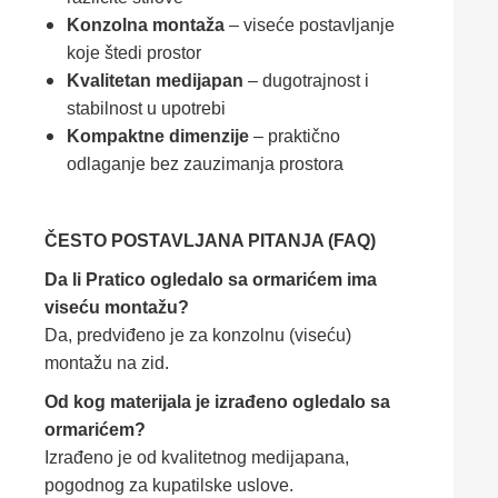
Konzolna montaža
– viseće postavljanje
koje štedi prostor
Kvalitetan medijapan
– dugotrajnost i
stabilnost u upotrebi
Kompaktne dimenzije
– praktično
odlaganje bez zauzimanja prostora
ČESTO POSTAVLJANA PITANJA (FAQ)
Da li Pratico ogledalo sa ormarićem ima
viseću montažu?
Da, predviđeno je za konzolnu (viseću)
montažu na zid.
Od kog materijala je izrađeno ogledalo sa
ormarićem?
Izrađeno je od kvalitetnog medijapana,
pogodnog za kupatilske uslove.