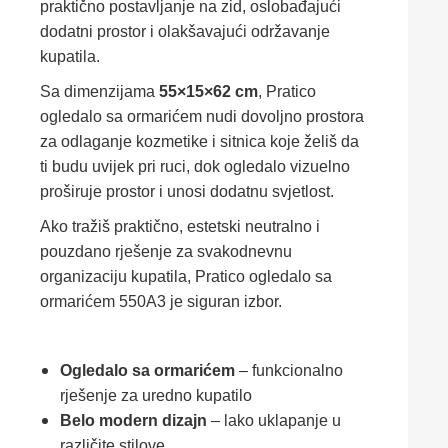
praktično postavljanje na zid, oslobađajući
dodatni prostor i olakšavajući održavanje
kupatila.
Sa dimenzijama
55×15×62 cm
, Pratico
ogledalo sa ormarićem nudi dovoljno prostora
za odlaganje kozmetike i sitnica koje želiš da
ti budu uvijek pri ruci, dok ogledalo vizuelno
proširuje prostor i unosi dodatnu svjetlost.
Ako tražiš praktično, estetski neutralno i
pouzdano rješenje za svakodnevnu
organizaciju kupatila, Pratico ogledalo sa
ormarićem 550A3 je siguran izbor.
Ogledalo sa ormarićem
– funkcionalno
rješenje za uredno kupatilo
Belo modern dizajn
– lako uklapanje u
različite stilove