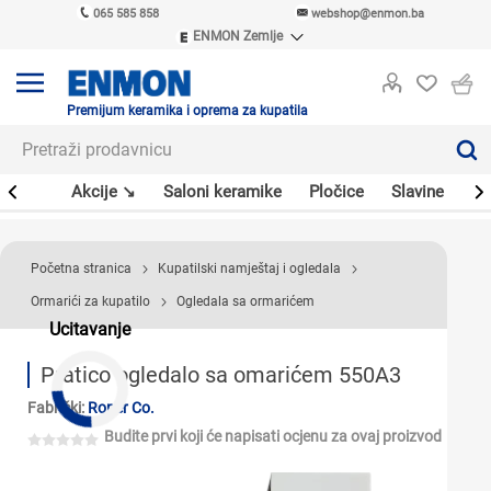
065 585 858
webshop@enmon.ba
ENMON Zemlje
ENMON SRB
ENMON BIH
ENMON HR
Premijum keramika i oprema za kupatila
ENMON MKD
leri
Akcije ↘
Saloni keramike
Pločice
Slavine
Sa
Početna stranica
Kupatilski namještaj i ogledala
Ormarići za kupatilo
Ogledala sa ormarićem
Ucitavanje
Pratico ogledalo sa omarićem 550A3
Fabrički:
Roper Co.
Budite prvi koji će napisati ocjenu za ovaj proizvod