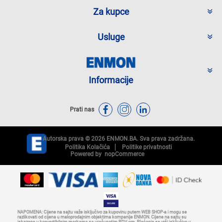
Za kupce
Usluge
Informacije
Prati nas
Autorska prava © 2026 ENMON.BA. Sva prava zadržana.
Politika Kolačića
Politike privatnosti
Powered by
nopCommerce
NAPOMENA: Cijene na sajtu važe isključivo za kupovinu putem WEB SHOP-a i mogu se
razlikovati od cijena u maloprodajnim objektima kompanije ENMON. Cijene na sajtu su
iskazane u konvertibilnim markama sa uračunatim PDV-om. Plaćanje se vrši isključivo u