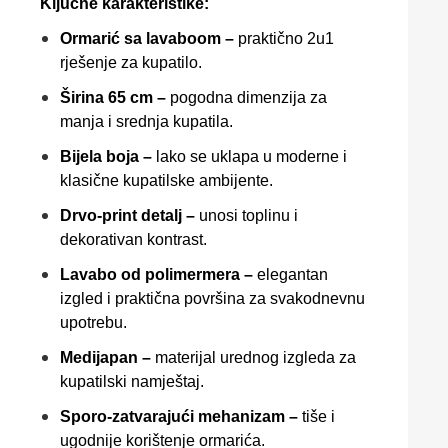
Ključne karakteristike:
Ormarić sa lavaboоm –
praktično 2u1
rješenje za kupatilo.
Širina 65 cm –
pogodna dimenzija za
manja i srednja kupatila.
Bijela boja –
lako se uklapa u moderne i
klasične kupatilske ambijente.
Drvo-print detalj –
unosi toplinu i
dekorativan kontrast.
Lavabo od polimermera –
elegantan
izgled i praktična površina za svakodnevnu
upotrebu.
Medijapan –
materijal urednog izgleda za
kupatilski namještaj.
Sporo-zatvarajući mehanizam –
tiše i
ugodnije korištenje ormarića.