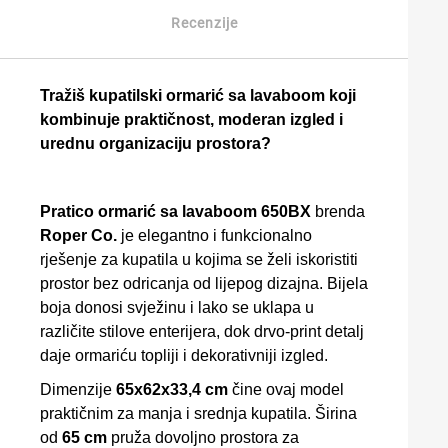
Recenzije
Tražiš kupatilski ormarić sa lavaboоm koji
kombinuje praktičnost, moderan izgled i
urednu organizaciju prostora?
Pratico ormarić sa lavaboоm 650BX
brenda
Roper Co.
je elegantno i funkcionalno
rješenje za kupatila u kojima se želi iskoristiti
prostor bez odricanja od lijepog dizajna. Bijela
boja donosi svježinu i lako se uklapa u
različite stilove enterijera, dok drvo-print detalj
daje ormariću topliji i dekorativniji izgled.
Dimenzije
65x62x33,4 cm
čine ovaj model
praktičnim za manja i srednja kupatila. Širina
od
65 cm
pruža dovoljno prostora za