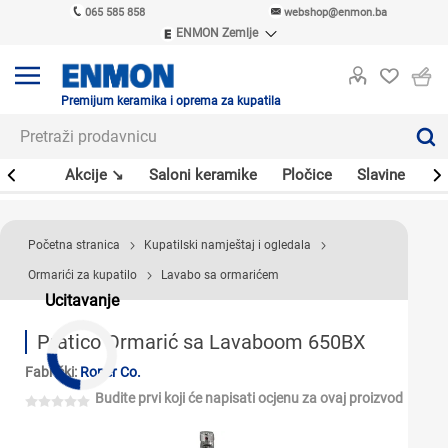
065 585 858
webshop@enmon.ba
ENMON Zemlje
ENMON SRB
ENMON BIH
ENMON HR
Premijum keramika i oprema za kupatila
ENMON MKD
leri
Akcije ↘
Saloni keramike
Pločice
Slavine
Sa
Početna stranica
Kupatilski namještaj i ogledala
Ormarići za kupatilo
Lavabo sa ormarićem
Ucitavanje
Pratico Ormarić sa Lavaboom 650BX
Fabrički:
Roper Co.
Budite prvi koji će napisati ocjenu za ovaj proizvod