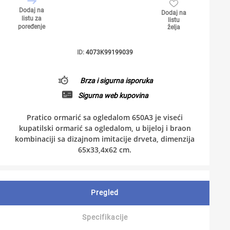
Dodaj na
Dodaj na
listu za
listu
poređenje
želja
ID:
4073K99199039
Brza i sigurna isporuka
Sigurna web kupovina
Pratico ormarić sa ogledalom 650A3 je viseći
kupatilski ormarić sa ogledalom, u bijeloj i braon
kombinaciji sa dizajnom imitacije drveta, dimenzija
65x33,4x62 cm.
Pregled
Specifikacije