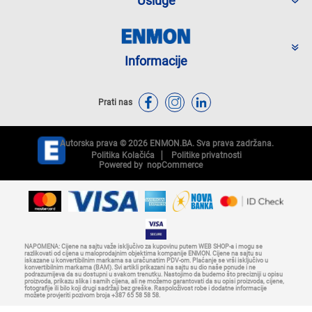
Usluge
Informacije
Prati nas
Autorska prava © 2026 ENMON.BA. Sva prava zadržana.
Politika Kolačića
Politike privatnosti
Powered by
nopCommerce
NAPOMENA: Cijene na sajtu važe isključivo za kupovinu putem WEB SHOP-a i mogu se
razlikovati od cijena u maloprodajnim objektima kompanije ENMON. Cijene na sajtu su
iskazane u konvertibilnim markama sa uračunatim PDV-om. Plaćanje se vrši isključivo u
konvertibilnim markama (BAM). Svi artikli prikazani na sajtu su dio naše ponude i ne
podrazumijeva da su dostupni u svakom trenutku. Nastojimo da budemo što precizniji u opisu
proizvoda, prikazu slika i samih cijena, ali ne možemo garantovati da su opisi proizvoda, cijene,
fotografije ili bilo koji drugi sadržaji bez greške. Raspoloživost robe i dodatne informacije
možete provjeriti pozivom broja +387 65 58 58 58.