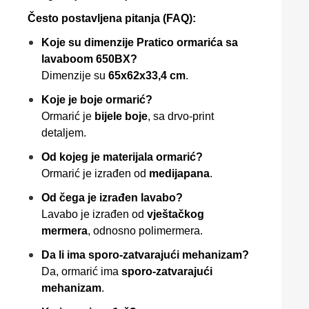
Često postavljena pitanja (FAQ):
Koje su dimenzije Pratico ormarića sa
lavaboоm 650BX?
Dimenzije su
65x62x33,4 cm
.
Koje je boje ormarić?
Ormarić je
bijele boje
, sa drvo-print
detaljem.
Od kojeg je materijala ormarić?
Ormarić je izrađen od
medijapana
.
Od čega je izrađen lavabo?
Lavabo je izrađen od
vještačkog
mermera
, odnosno polimermera.
Da li ima sporo-zatvarajući mehanizam?
Da, ormarić ima
sporo-zatvarajući
mehanizam
.