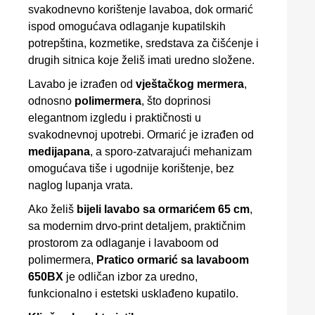
svakodnevno korištenje lavaboa, dok ormarić
ispod omogućava odlaganje kupatilskih
potrepština, kozmetike, sredstava za čišćenje i
drugih sitnica koje želiš imati uredno složene.
Lavabo je izrađen od
vještačkog mermera
,
odnosno
polimermera
, što doprinosi
elegantnom izgledu i praktičnosti u
svakodnevnoj upotrebi. Ormarić je izrađen od
medijapana
, a sporo-zatvarajući mehanizam
omogućava tiše i ugodnije korištenje, bez
naglog lupanja vrata.
Ako želiš
bijeli lavabo sa ormarićem 65 cm
,
sa modernim drvo-print detaljem, praktičnim
prostorom za odlaganje i lavaboоm od
polimermera,
Pratico ormarić sa lavaboоm
650BX
je odličan izbor za uredno,
funkcionalno i estetski usklađeno kupatilo.