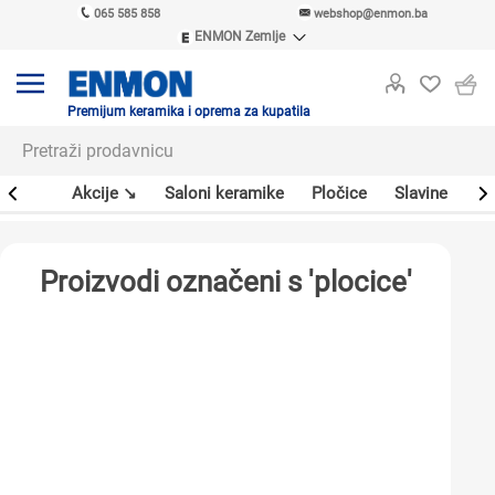
065 585 858
webshop@enmon.ba
ENMON Zemlje
ENMON SRB
ENMON BIH
ENMON HR
Premijum keramika i oprema za kupatila
ENMON MKD
leri
Akcije ↘
Saloni keramike
Pločice
Slavine
Sa
Proizvodi označeni s 'plocice'