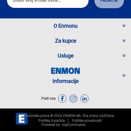
O Enmonu
Za kupce
Usluge
Informacije
Prati nas
Autorska prava © 2026 ENMON.BA. Sva prava zadržana.
Politika Kolačića
Politike privatnosti
Powered by
nopCommerce