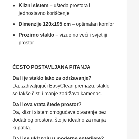
Klizni sistem
– ušteda prostora i
jednostavno korišćenje
Dimenzije 120x195 cm
– optimalan komfor
Prozirno staklo
– vizuelno veći i svjetliji
prostor
ČESTO POSTAVLJANA PITANJA
Da li je staklo lako za održavanje?
Da, zahvaljujući EasyClean premazu, staklo
se lakše čisti i manje zadržava kamenac.
Da li ova vrata štede prostor?
Da, klizni sistem omogućava otvaranje bez
dodatnog prostora, što je idealno za manja
kupatila.
Da li se uklapaju u moderne enterijere?