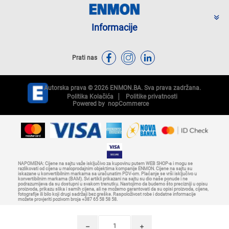
Informacije
Prati nas
Autorska prava © 2026 ENMON.BA. Sva prava zadržana.
Politika Kolačića
Politike privatnosti
Powered by
nopCommerce
NAPOMENA: Cijene na sajtu važe isključivo za kupovinu putem WEB SHOP-a i mogu se
razlikovati od cijena u maloprodajnim objektima kompanije ENMON. Cijene na sajtu su
iskazane u konvertibilnim markama sa uračunatim PDV-om. Plaćanje se vrši isključivo u
konvertibilnim markama (BAM). Svi artikli prikazani na sajtu su dio naše ponude i ne
podrazumijeva da su dostupni u svakom trenutku. Nastojimo da budemo što precizniji u opisu
proizvoda, prikazu slika i samih cijena, ali ne možemo garantovati da su opisi proizvoda, cijene,
fotografije ili bilo koji drugi sadržaji bez greške. Raspoloživost robe i dodatne informacije
možete provjeriti pozivom broja +387 65 58 58 58.
h
i