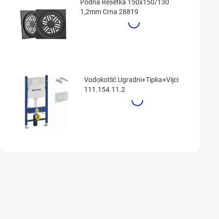
Podna Rešetka 150x150/130
1,2mm Crna 28819
Vodokotlić Ugradni+Tipka+Vijci
111.154.11.2