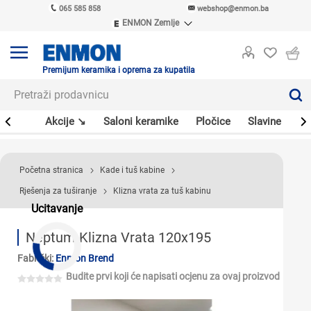
065 585 858
webshop@enmon.ba
ENMON Zemlje
ENMON SRB
ENMON BIH
ENMON HR
Premijum keramika i oprema za kupatila
ENMON MKD
leri
Akcije ↘
Saloni keramike
Pločice
Slavine
Sa
Početna stranica
Kade i tuš kabine
Rješenja za tuširanje
Klizna vrata za tuš kabinu
Ucitavanje
Neptum Klizna Vrata 120x195
Fabrički:
Enmon Brend
Budite prvi koji će napisati ocjenu za ovaj proizvod