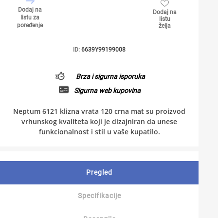
Dodaj na
Dodaj na
listu za
listu
poređenje
želja
ID:
6639Y99199008
Brza i sigurna isporuka
Sigurna web kupovina
Neptum 6121 klizna vrata 120 crna mat su proizvod
vrhunskog kvaliteta koji je dizajniran da unese
funkcionalnost i stil u vaše kupatilo.
Pregled
Specifikacije