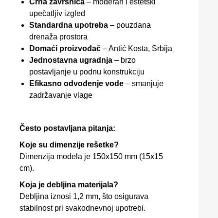
Crna završnica
– moderan i estetski
upečatljiv izgled
Standardna upotreba
– pouzdana
drenaža prostora
Domaći proizvođač
– Antić Kosta, Srbija
Jednostavna ugradnja
– brzo
postavljanje u podnu konstrukciju
Efikasno odvođenje vode
– smanjuje
zadržavanje vlage
Često postavljana pitanja:
Koje su dimenzije rešetke?
Dimenzija modela je 150x150 mm (15x15
cm).
Koja je debljina materijala?
Debljina iznosi 1,2 mm, što osigurava
stabilnost pri svakodnevnoj upotrebi.