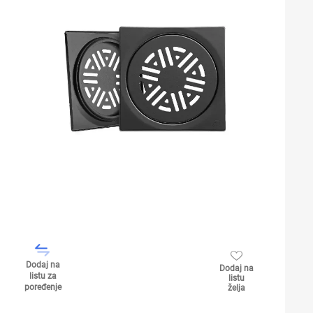
Dodaj na
Dodaj na
listu za
listu
poređenje
želja