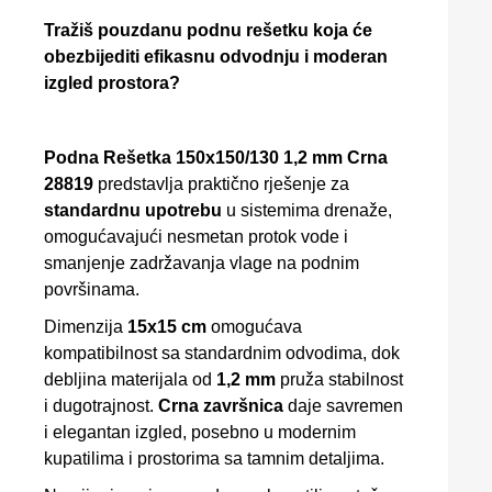
Tražiš pouzdanu podnu rešetku koja će
obezbijediti efikasnu odvodnju i moderan
izgled prostora?
Podna Rešetka 150x150/130 1,2 mm Crna
28819
predstavlja praktično rješenje za
standardnu upotrebu
u sistemima drenaže,
omogućavajući nesmetan protok vode i
smanjenje zadržavanja vlage na podnim
površinama.
Dimenzija
15x15 cm
omogućava
kompatibilnost sa standardnim odvodima, dok
debljina materijala od
1,2 mm
pruža stabilnost
i dugotrajnost.
Crna završnica
daje savremen
i elegantan izgled, posebno u modernim
kupatilima i prostorima sa tamnim detaljima.