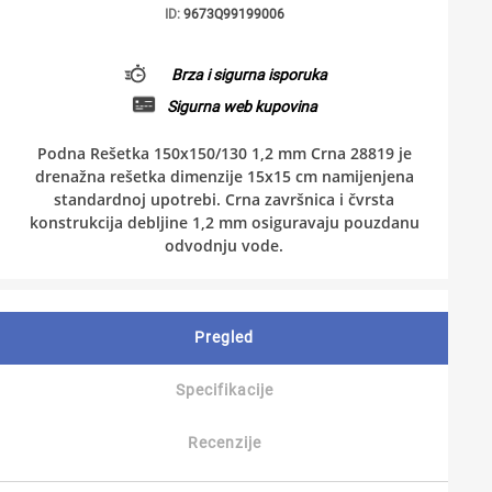
ID:
9673Q99199006
Brza i sigurna isporuka
Sigurna web kupovina
Podna Rešetka 150x150/130 1,2 mm Crna 28819 je
drenažna rešetka dimenzije 15x15 cm namijenjena
standardnoj upotrebi. Crna završnica i čvrsta
konstrukcija debljine 1,2 mm osiguravaju pouzdanu
odvodnju vode.
Pregled
Specifikacije
Recenzije