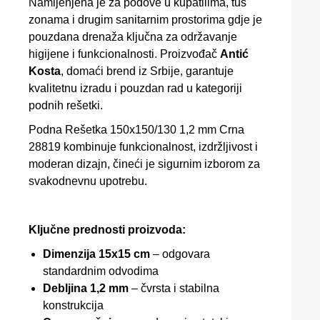
Namijenjena je za podove u kupatilima, tuš
zonama i drugim sanitarnim prostorima gdje je
pouzdana drenaža ključna za održavanje
higijene i funkcionalnosti. Proizvođač
Antić
Kosta
, domaći brend iz Srbije, garantuje
kvalitetnu izradu i pouzdan rad u kategoriji
podnih rešetki.
Podna Rešetka 150x150/130 1,2 mm Crna
28819 kombinuje funkcionalnost, izdržljivost i
moderan dizajn, čineći je sigurnim izborom za
svakodnevnu upotrebu.
Ključne prednosti proizvoda:
Dimenzija 15x15 cm
– odgovara
standardnim odvodima
Debljina 1,2 mm
– čvrsta i stabilna
konstrukcija