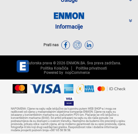
Informacije
Prati nas
Autorska prava © 2026 ENMON.BA. Sva prava zadržana.
Politika Kolačića
Politike privatnosti
Powered by
nopCommerce
NAPOMENA: Cijene na sajtu važe isključivo za kupovinu putem WEB SHOP-a i mogu se
razlikovati od cijena u maloprodajnim objektima kompanije ENMON. Cijene na sajtu su
iskazane u konvertibilnim markama sa uračunatim PDV-om. Plaćanje se vrši isključivo u
konvertibilnim markama (BAM). Svi artikli prikazani na sajtu su dio naše ponude i ne
podrazumijeva da su dostupni u svakom trenutku. Nastojimo da budemo što precizniji u opisu
proizvoda, prikazu slika i samih cijena, ali ne možemo garantovati da su opisi proizvoda, cijene,
fotografije ili bilo koji drugi sadržaji bez greške. Raspoloživost robe i dodatne informacije
možete provjeriti pozivom broja +387 65 58 58 58.