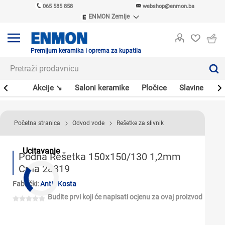
065 585 858
webshop@enmon.ba
ENMON Zemlje
ENMON SRB
ENMON BIH
ENMON HR
Premijum keramika i oprema za kupatila
ENMON MKD
leri
Akcije ↘
Saloni keramike
Pločice
Slavine
Sa
Početna stranica
Odvod vode
Rešetke za slivnik
Ucitavanje
Podna Rešetka 150x150/130 1,2mm
Crna 28819
Fabrički:
Antić Kosta
Budite prvi koji će napisati ocjenu za ovaj proizvod