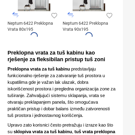
Neptum 6422 Preklopna
Neptum 6422 Preklopna
Vrata 80x195
Vrata 90x195
Preklopna vrata za tuš kabinu kao
rješenje za fleksibilan pristup tuš zoni
Preklopna vrata za tuš kabinu
predstavljaju
funkcionalno rješenje za zatvaranje tuš prostora u
kupatilima gde je važan lak ulazak, dobra
iskorišćenost prostora i pregledna organizacija zone za
tuširanje. Zahvaljujući sistemu sklapanja, vrata se
otvaraju preklapanjem panela, što omogućava
praktičan pristup i dobar balans između zatvorenosti
tuš prostora i jednostavnog korišćenja.
Upravo zato korisnici često pretražuju i izraze kao što
su
sklopiva vrata za tuš kabinu
,
tuš vrata preklopna