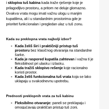
i
sklopiva tuš kabina
kada traže rješenje koje je
prilagodljivo prostoru, a pritom ne deluje glomazno.
Ovakva vrata mogu imati važnu ulogu u manjim
kupatilima, ali i u standardnim prostorima gde je
prioritet funkcionalan i pregledan ulaz u tuš zonu.
Kada su preklopna vrata najbolji izbor?
Kada želiš širi i praktičniji pristup tuš
prostoru
bez klasičnog otvaranja na standardne
šarke.
Kada je raspored kupatila zahtevan
i važna ti je
fleksibilnost pri ulasku i izlasku.
Kada tražiš sklopivo rešenje
koje racionalno
koristi prostor.
Kada želiš funkcionalna tuš vrata
koja se lako
uklapaju u svakodnevnu upotrebu.
Prednosti preklopnih vrata za tuš kabinu
Fleksibilno otvaranje:
paneli se preklapaju i
omogućavaju praktičan pristup tuš zoni.