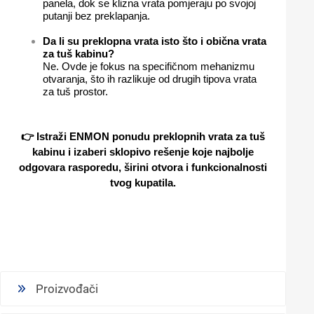
panela, dok se klizna vrata pomjeraju po svojoj
putanji bez preklapanja.
Da li su preklopna vrata isto što i obična vrata
za tuš kabinu?
Ne. Ovde je fokus na specifičnom mehanizmu
otvaranja, što ih razlikuje od drugih tipova vrata
za tuš prostor.
👉 Istraži ENMON ponudu preklopnih vrata za tuš
kabinu i izaberi sklopivo rešenje koje najbolje
odgovara rasporedu, širini otvora i funkcionalnosti
tvog kupatila.
Proizvođači