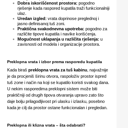
Dobra iskorišćenost prostora:
pogodno
rješenje kada raspored kupatila traži funkcionalniji
ulaz.
Uredan izgled:
vrata doprinose preglednoj i
jasno definisanoj tuš zoni.
Praktična svakodnevna upotreba:
pogodno za
različite tipove kupatila i navike korišćenja.
Mogućnost uklapanja u različita rješenja:
u
zavisnosti od modela i organizacije prostora.
Preklopna vrata i izbor prema rasporedu kupatila
Kada biraš
preklopna vrata za tuš kabinu
, najvažnije
je da procjeniš širinu otvora, raspoloživ prostor ispred
tuš zone i način na koji se kupatilo koristi svakog dana.
U nekim rasporedima preklopni sistem može biti
praktičniji od drugih tipova otvaranja upravo zato što
daje bolju prilagodljivost pri ulasku i izlasku, posebno
kada je cilj da prostor ostane funkcionalan i pregledan.
Preklopna ili klizna vrata – šta odabrati?