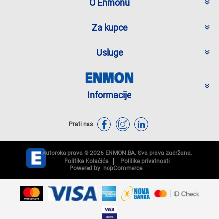
O Enmonu
Za kupce
Usluge
Informacije
Prati nas
Autorska prava © 2026 ENMON.BA. Sva prava zadržana.
Politika Kolačića
Politike privatnosti
Powered by
nopCommerce