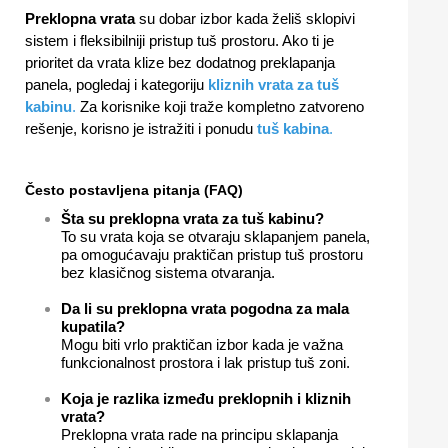
Preklopna vrata
su dobar izbor kada želiš sklopivi
sistem i fleksibilniji pristup tuš prostoru. Ako ti je
prioritet da vrata klize bez dodatnog preklapanja
panela, pogledaj i kategoriju
kliznih vrata za tuš
kabinu
.
Za korisnike koji traže kompletno zatvoreno
rešenje, korisno je istražiti i ponudu
tuš kabina
.
Često postavljena pitanja (FAQ)
Šta su preklopna vrata za tuš kabinu?
To su vrata koja se otvaraju sklapanjem panela,
pa omogućavaju praktičan pristup tuš prostoru
bez klasičnog sistema otvaranja.
Da li su preklopna vrata pogodna za mala
kupatila?
Mogu biti vrlo praktičan izbor kada je važna
funkcionalnost prostora i lak pristup tuš zoni.
Koja je razlika između preklopnih i kliznih
vrata?
Preklopna vrata rade na principu sklapanja