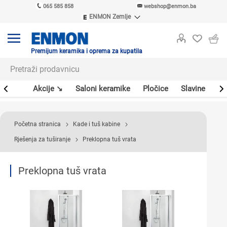
065 585 858
webshop@enmon.ba
ENMON Zemlje
ENMON SRB
ENMON BIH
ENMON HR
Premijum keramika i oprema za kupatila
ENMON MKD
leri
Akcije ↘
Saloni keramike
Pločice
Slavine
Sa
Početna stranica
Kade i tuš kabine
Rješenja za tuširanje
Preklopna tuš vrata
Preklopna tuš vrata