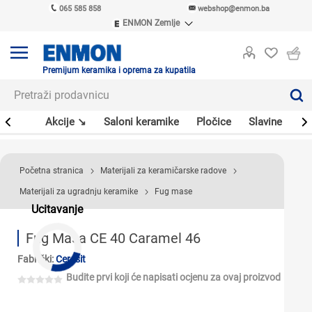
065 585 858
webshop@enmon.ba
ENMON Zemlje
ENMON SRB
ENMON BIH
ENMON HR
Premijum keramika i oprema za kupatila
ENMON MKD
leri
Akcije ↘
Saloni keramike
Pločice
Slavine
Sa
Početna stranica
Materijali za keramičarske radove
Materijali za ugradnju keramike
Fug mase
Ucitavanje
Fug Masa CE 40 Caramel 46
Fabrički:
Ceresit
Budite prvi koji će napisati ocjenu za ovaj proizvod