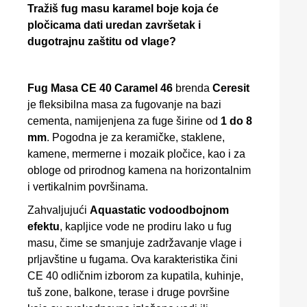
Tražiš fug masu karamel boje koja će
pločicama dati uredan završetak i
dugotrajnu zaštitu od vlage?
Fug Masa CE 40 Caramel 46
brenda
Ceresit
je fleksibilna masa za fugovanje na bazi
cementa, namijenjena za fuge širine od
1 do 8
mm
. Pogodna je za keramičke, staklene,
kamene, mermerne i mozaik pločice, kao i za
obloge od prirodnog kamena na horizontalnim
i vertikalnim površinama.
Zahvaljujući
Aquastatic vodoodbojnom
efektu
, kapljice vode ne prodiru lako u fug
masu, čime se smanjuje zadržavanje vlage i
prljavštine u fugama. Ova karakteristika čini
CE 40 odličnim izborom za kupatila, kuhinje,
tuš zone, balkone, terase i druge površine