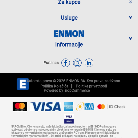
Za kupce
Usluge
Informacije
Prati nas
Autorska prava © 2026 ENMON.BA. Sva prava zadržana.
Politika Kolačića
Politike privatnosti
Powered by
nopCommerce
NAPOMENA: Cijene na sajtu važe isključivo za kupovinu putem WEB SHOP-a i mogu se
razlikovati od cijena u maloprodajnim objektima kompanije ENMON. Cijene na sajtu su
iskazane u konvertibilnim markama sa uračunatim PDV-om. Plaćanje se vrši isključivo u
konvertibilnim markama (BAM). Svi artikli prikazani na sajtu su dio naše ponude i ne