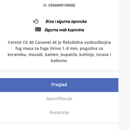
ID:
3596N9919900E
Brza i sigurna isporuka
Sigurna web kupovina
Ceresit CE 40 Caramel 46 je fleksibilna vodoodbojna
fug masa za fuge širine 1–8 mm, pogodna za
keramiku, mozaik, kamen, kupatila, kuhinje, terase i
balkone.
Pregled
Specifikacije
Recenzije