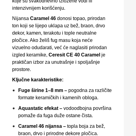
koje su svakodnevno izložene vodi ili
intenzivnijem korišćenju.
Nijansa
Caramel 46
donosi topao, prirodan
ton koji se lijepo uklapa uz bež, braon, drvo
dekor, kamen, terakotu i tople neutralne
pločice. Ako želiš fug masu koja neće
vizuelno odudarati, već će naglasiti prirodan
izgled keramike,
Ceresit CE 40 Caramel
je
praktičan izbor za unutrašnje i spoljašnje
prostore.
Ključne karakteristike:
Fuge širine 1–8 mm –
pogodna za različite
formate keramičkih i kamenih obloga.
Aquastatic efekat –
vodoodbojna površina
pomaže da fuga duže ostane čista.
Caramel 46 nijansa –
topla boja za bež,
braon, drvo i prirodne dekore pločica.