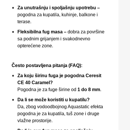
Za unutrašnju i spoljašnju upotrebu –
pogodna za kupatila, kuhinje, balkone i
terase.
Fleksibilna fug masa –
dobra za površine
sa podnim grijanjem i svakodnevno
opterećene zone.
Često postavljena pitanja (FAQ):
Za koju širinu fuga je pogodna Ceresit
CE 40 Caramel?
Pogodna je za fuge širine od
1 do 8 mm
.
Da li se može koristiti u kupatilu?
Da, zbog vodoodbojnog Aquastatic efekta
pogodna je za kupatila, tuš zone i druge
vlažne prostorije.