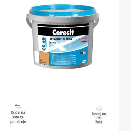
Dodaj na
Dodaj na
listu za
listu
poređenje
želja