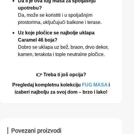
Da li je ova fug masa za spoljašnju
upotrebu?
Da, može se koristiti i u spoljašnjim
prostorima, uključujući balkone i terase.
Uz koje pločice se najbolje uklapa
Caramel 46 boja?
Dobro se uklapa uz bež, braon, drvo dekor,
kamen, terakota i tople neutralne pločice.
👉 Treba ti još opcija?
Pregledaj kompletnu kolekciju
FUG MASA
i
izaberi najbolju za svoj dom – brzo i lako!
Povezani proizvodi