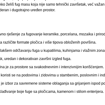
o želiš fug masu koja nije samo tehnički završetak, već važan 
deran i dugotrajno uređen prostor.
vno rješenje za fugovanje keramike, porcelana, mozaika i prir
 različite formate pločica i više tipova obloženih površina.
lakšem održavanju fuga u kupatilima, kuhinjama i vlažnim zon
 uredan i dekorativan završni izgled fuga.
a je za prostore sa svakodnevnim i intenzivnijim korišćenjem.
koristi se na podovima i zidovima u stambenim, poslovnim i ind
je izbor za savremene sisteme oblaganja sa grijanjem ispod p
đivanje boje fuge sa pločicama, kamenom i stilom enterijera.