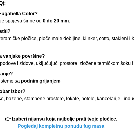
):
 Fugabella Color?
nje spojeva širine od
0 do 20 mm
.
titi?
ramičke pločice, ploče male debljine, klinker, cotto, stakleni i
za vanjske površine?
e podove i zidove, uključujući prostore izložene termičkom šoku 
janje?
sisteme sa
podnim grijanjem
.
obar izbor?
e, bazene, stambene prostore, lokale, hotele, kancelarije i indus
👉 Izaberi nijansu koja najbolje prati tvoje pločice.
Pogledaj kompletnu ponudu fug masa