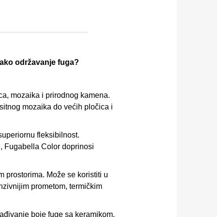
i lako održavanje fuga?
ica, mozaika i prirodnog kamena.
d sitnog mozaika do većih pločica i
uperiornu fleksibilnost.
, Fugabella Color doprinosi
 prostorima. Može se koristiti u
enzivnijim prometom, termičkim
klađivanje boje fuge sa keramikom,