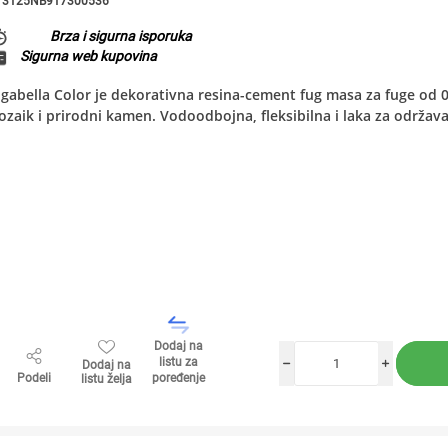
3125NB917300536
Brza i sigurna isporuka
Sigurna web kupovina
gabella Color je dekorativna resina-cement fug masa za fuge od
zaik i prirodni kamen. Vodoodbojna, fleksibilna i laka za održavan
Dodaj na
listu za
Dodaj na
h
i
Podeli
poređenje
listu želja