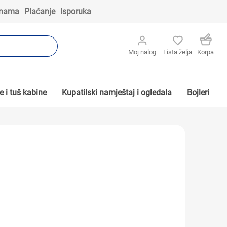
 nama
Plaćanje
Isporuka
Moj nalog
Lista želja
Korpa
 i tuš kabine
Kupatilski namještaj i ogledala
Bojleri