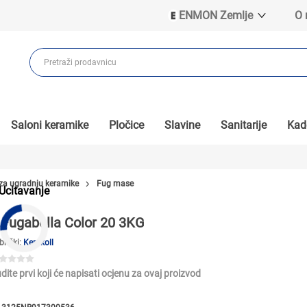
ENMON Zemlje
O
ENMON SRB
ENMON BIH
ENMON HR
ENMON MKD
Saloni keramike
Pločice
Slavine
Sanitarije
Kade
 za ugradnju keramike
Fug mase
Ucitavanje
Fugabella Color 20 3KG
brički:
Kerakoll
dite prvi koji će napisati ocjenu za ovaj proizvod