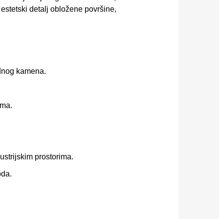
estetski detalj obložene površine,
odnog kamena.
ama.
ustrijskim prostorima.
oda.