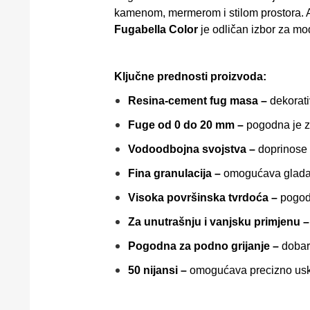
kamenom, mermerom i stilom prostora. Ak
Fugabella Color
je odličan izbor za mo
Ključne prednosti proizvoda:
Resina-cement fug masa –
dekorati
Fuge od 0 do 20 mm –
pogodna je za
Vodoodbojna svojstva –
doprinose 
Fina granulacija –
omogućava gladak,
Visoka površinska tvrdoća –
pogodn
Za unutrašnju i vanjsku primjenu –
Pogodna za podno grijanje –
dobar 
50 nijansi –
omogućava precizno uskla