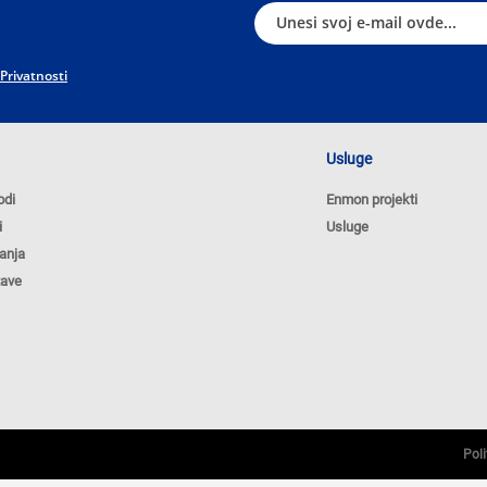
 Privatnosti
Usluge
odi
Enmon projekti
i
Usluge
anja
tave
Poli