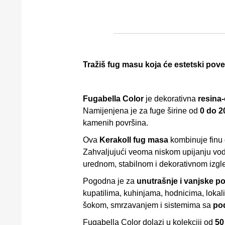
Tražiš fug masu koja će estetski povez
Fugabella Color
je dekorativna
resina
Namijenjena je za fuge širine od
0 do 
kamenih površina.
Ova
Kerakoll fug masa
kombinuje finu g
Zahvaljujući veoma niskom upijanju vode
urednom, stabilnom i dekorativnom izgl
Pogodna je za
unutrašnje i vanjske p
kupatilima, kuhinjama, hodnicima, lokal
šokom, smrzavanjem i sistemima sa
po
Fugabella Color dolazi u kolekciji od
50