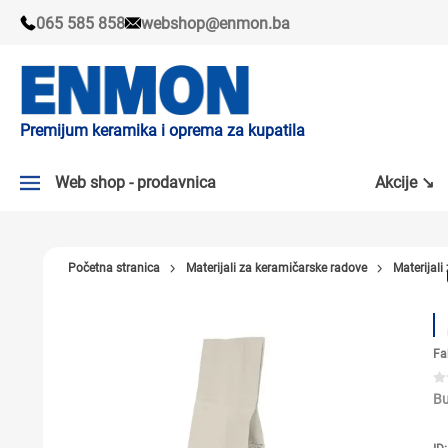
065 585 858
webshop@enmon.ba
Premijum keramika i oprema za kupatila
Web shop - prodavnica
Akcije ↘
AKCIJE ↘
Početna stranica
Materijali za keramičarske radove
Materijali
PLOČICE
SLAVINE
Fa
KADE I TUŠ KABINE
SANITARIJE
Bu
TUŠEVI