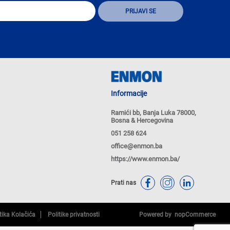
Informacije
Ramići bb, Banja Luka 78000,
Bosna & Hercegovina
051 258 624
office@enmon.ba
https://www.enmon.ba/
Prati nas
tika Kolačića
Politike privatnosti
Powered by
nopCommerce