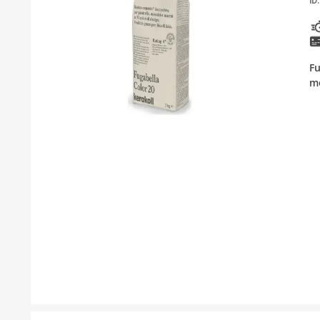
ID:
KUPATILSKI NAMJEŠTAJ I OGLEDALA
BOJLERI
Fu
LAJSNE ZA PLOČICE
mo
MATERIJALI ZA KERAMIČARSKE RADOVE
ALATI ZA KERAMIKU
ODVOD VODE
KUPATILSKA GALANTERIJA
SVI PROIZVODI