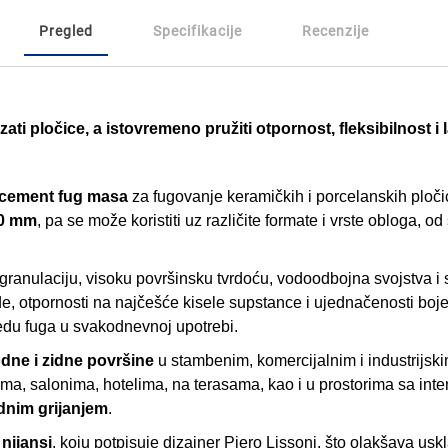
Pregled
Specifikacije
Recenzije
ati pločice, a istovremeno pružiti otpornost, fleksibilnost 
-cement fug masa
za fugovanje keramičkih i porcelanskih ploč
20 mm
, pa se može koristiti uz različite formate i vrste obloga, o
ranulaciju, visoku površinsku tvrdoću, vodoodbojna svojstva i s
, otpornosti na najčešće kisele supstance i ujednačenosti boje
edu fuga u svakodnevnoj upotrebi.
odne i zidne površine
u stambenim, komercijalnim i industrijskim
ima, salonima, hotelima, na terasama, kao i u prostorima sa int
dnim grijanjem
.
 nijansi
, koju potpisuje dizajner Piero Lissoni, što olakšava us