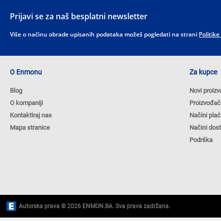
Prijavi se za naš besplatni newsletter
Više o načinu obrade upisanih podataka možeš pogledati na strani
Politike
O Enmonu
Za kupce
Blog
Novi proizv
O kompaniji
Proizvođač
Kontaktiraj nas
Načini plać
Mapa stranice
Načini dos
Podrška
Autorska prava © 2026 ENMON.BA. Sva prava zadržana.