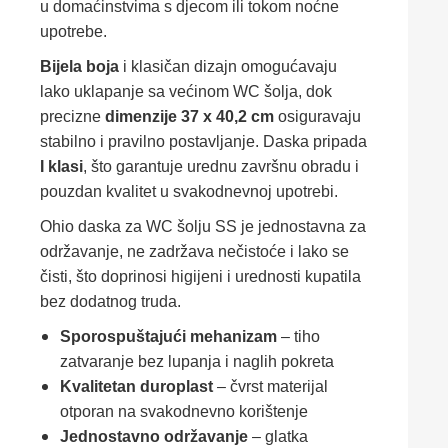
u domaćinstvima s djecom ili tokom noćne
upotrebe.
Bijela boja
i klasičan dizajn omogućavaju
lako uklapanje sa većinom WC šolja, dok
precizne
dimenzije 37 x 40,2 cm
osiguravaju
stabilno i pravilno postavljanje. Daska pripada
I klasi
, što garantuje urednu završnu obradu i
pouzdan kvalitet u svakodnevnoj upotrebi.
Ohio daska za WC šolju SS je jednostavna za
održavanje, ne zadržava nečistoće i lako se
čisti, što doprinosi higijeni i urednosti kupatila
bez dodatnog truda.
Sporospuštajući mehanizam
– tiho
zatvaranje bez lupanja i naglih pokreta
Kvalitetan duroplast
– čvrst materijal
otporan na svakodnevno korištenje
Jednostavno održavanje
– glatka