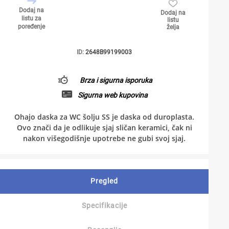
Dodaj na
Dodaj na
listu za
listu
poređenje
želja
ID:
2648B99199003
Brza i sigurna isporuka
Sigurna web kupovina
Ohajo daska za WC šolju SS je daska od duroplasta.
Ovo znači da je odlikuje sjaj sličan keramici, čak ni
nakon višegodišnje upotrebe ne gubi svoj sjaj.
Pregled
Specifikacije