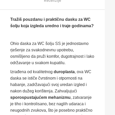
Recenzije
Tražiš pouzdanu i praktičnu dasku za WC
šolju koja izgleda uredno i traje godinama?
Ohio daska za WC šolju SS je jednostavno
rješenje za svakodnevnu upotrebu,
osmišljeno da pruži komfor, dugotrajnost i lako
održavanje u svakom kupatilu.
Izrađena od kvalitetnog
duroplasta
, ova WC
daska se ističe čvrstinom i otpornosti na
habanje, zadržavajući svoj uredan izgled i
nakon dužeg korištenja. Zahvaljujući
sporospustajućem mehanizmu
, zatvaranje
je tiho i kontrolisano, bez naglih udaraca i
neugodnih zvukova, što je posebno praktično