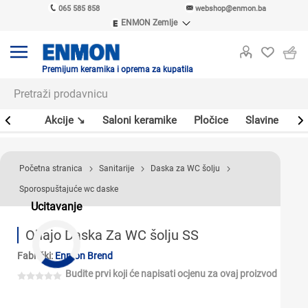
065 585 858
webshop@enmon.ba
ENMON Zemlje
ENMON SRB
ENMON BIH
ENMON HR
Premijum keramika i oprema za kupatila
ENMON MKD
leri
Akcije ↘
Saloni keramike
Pločice
Slavine
Sa
Početna stranica
Sanitarije
Daska za WC šolju
Sporospuštajuće wc daske
Ucitavanje
Ohajo Daska Za WC šolju SS
Fabrički:
Enmon Brend
Budite prvi koji će napisati ocjenu za ovaj proizvod