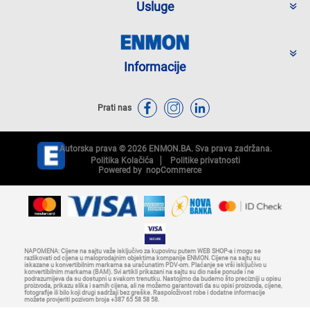
Usluge
Informacije
Prati nas
Autorska prava © 2026 ENMON.BA. Sva prava zadržana.
Politika Kolačića
Politike privatnosti
Powered by
nopCommerce
NAPOMENA: Cijene na sajtu važe isključivo za kupovinu putem WEB SHOP-a i mogu se
razlikovati od cijena u maloprodajnim objektima kompanije ENMON. Cijene na sajtu su
iskazane u konvertibilnim markama sa uračunatim PDV-om. Plaćanje se vrši isključivo u
konvertibilnim markama (BAM). Svi artikli prikazani na sajtu su dio naše ponude i ne
podrazumijeva da su dostupni u svakom trenutku. Nastojimo da budemo što precizniji u opisu
proizvoda, prikazu slika i samih cijena, ali ne možemo garantovati da su opisi proizvoda, cijene,
fotografije ili bilo koji drugi sadržaji bez greške. Raspoloživost robe i dodatne informacije
možete provjeriti pozivom broja +387 65 58 58 58.