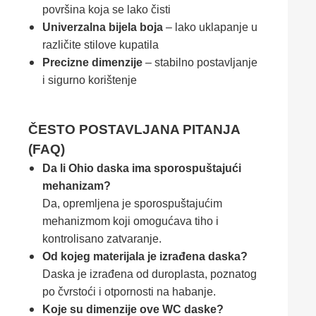
površina koja se lako čisti
Univerzalna bijela boja
– lako uklapanje u
različite stilove kupatila
Precizne dimenzije
– stabilno postavljanje
i sigurno korištenje
ČESTO POSTAVLJANA PITANJA
(FAQ)
Da li Ohio daska ima sporospuštajući
mehanizam?
Da, opremljena je sporospuštajućim
mehanizmom koji omogućava tiho i
kontrolisano zatvaranje.
Od kojeg materijala je izrađena daska?
Daska je izrađena od duroplasta, poznatog
po čvrstoći i otpornosti na habanje.
Koje su dimenzije ove WC daske?