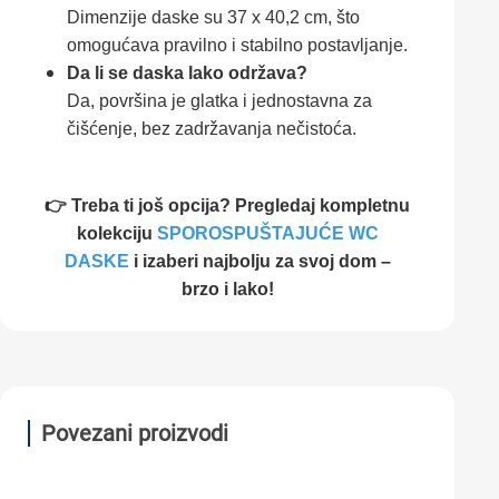
Dimenzije daske su 37 x 40,2 cm, što
omogućava pravilno i stabilno postavljanje.
Da li se daska lako održava?
Da, površina je glatka i jednostavna za
čišćenje, bez zadržavanja nečistoća.
👉 Treba ti još opcija? Pregledaj kompletnu
kolekciju
SPOROSPUŠTAJUĆE WC
DASKE
i izaberi najbolju za svoj dom –
brzo i lako!
Povezani proizvodi