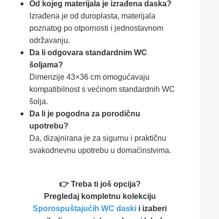
Od kojeg materijala je izrađena daska?
Izrađena je od duroplasta, materijala
poznatog po otpornosti i jednostavnom
održavanju.
Da li odgovara standardnim WC
šoljama?
Dimenzije 43×36 cm omogućavaju
kompatibilnost s većinom standardnih WC
šolja.
Da li je pogodna za porodičnu
upotrebu?
Da, dizajnirana je za sigurnu i praktičnu
svakodnevnu upotrebu u domaćinstvima.
👉 Treba ti još opcija?
Pregledaj kompletnu kolekciju
Sporospuštajućih WC daski
i izaberi