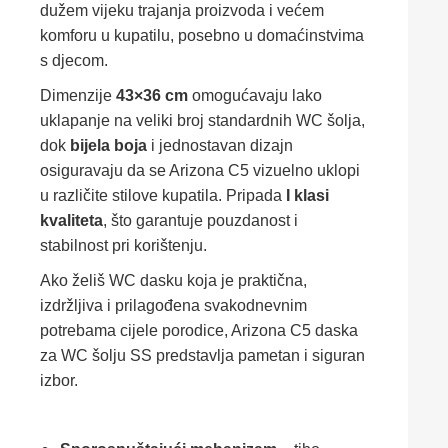
dužem vijeku trajanja proizvoda i većem
komforu u kupatilu, posebno u domaćinstvima
s djecom.
Dimenzije
43×36 cm
omogućavaju lako
uklapanje na veliki broj standardnih WC šolja,
dok
bijela boja
i jednostavan dizajn
osiguravaju da se Arizona C5 vizuelno uklopi
u različite stilove kupatila. Pripada
I klasi
kvaliteta
, što garantuje pouzdanost i
stabilnost pri korištenju.
Ako želiš WC dasku koja je praktična,
izdržljiva i prilagođena svakodnevnim
potrebama cijele porodice, Arizona C5 daska
za WC šolju SS predstavlja pametan i siguran
izbor.