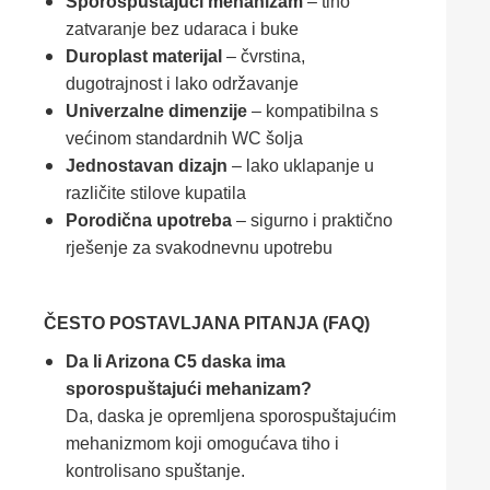
Sporospuštajući mehanizam
– tiho
zatvaranje bez udaraca i buke
Duroplast materijal
– čvrstina,
dugotrajnost i lako održavanje
Univerzalne dimenzije
– kompatibilna s
većinom standardnih WC šolja
Jednostavan dizajn
– lako uklapanje u
različite stilove kupatila
Porodična upotreba
– sigurno i praktično
rješenje za svakodnevnu upotrebu
ČESTO POSTAVLJANA PITANJA (FAQ)
Da li Arizona C5 daska ima
sporospuštajući mehanizam?
Da, daska je opremljena sporospuštajućim
mehanizmom koji omogućava tiho i
kontrolisano spuštanje.