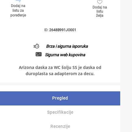
Dodaj na
Dodaj na
listu za
listu
poređenje
želja
ID:
2648B991JO001
Brza i sigurna isporuka
Sigurna web kupovina
Arizona daska za WC šolju SS je daska od
duroplasta sa adapterom za decu.
Pregled
Specifikacije
Recenzije