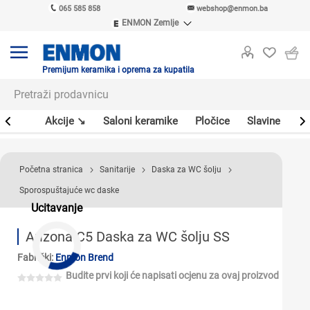
065 585 858
webshop@enmon.ba
ENMON Zemlje
ENMON SRB
ENMON BIH
ENMON HR
Premijum keramika i oprema za kupatila
ENMON MKD
leri
Akcije ↘
Saloni keramike
Pločice
Slavine
Sa
Početna stranica
Sanitarije
Daska za WC šolju
Sporospuštajuće wc daske
Ucitavanje
Arizona C5 Daska za WC šolju SS
Fabrički:
Enmon Brend
Budite prvi koji će napisati ocjenu za ovaj proizvod