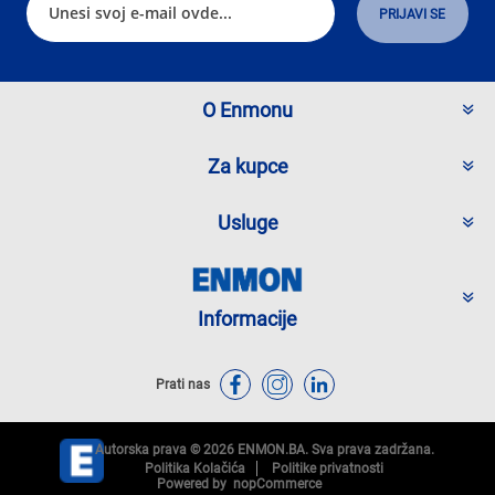
O Enmonu
Za kupce
Usluge
Informacije
Prati nas
Autorska prava © 2026 ENMON.BA. Sva prava zadržana.
Politika Kolačića
Politike privatnosti
Powered by
nopCommerce