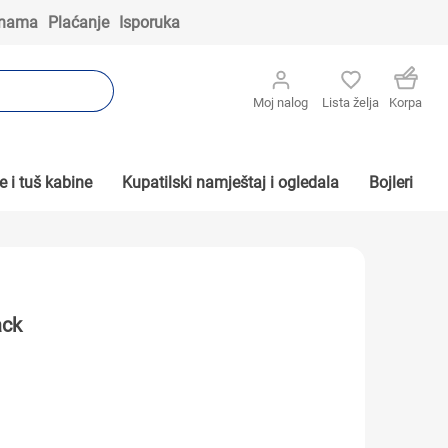
 nama
Plaćanje
Isporuka
Moj nalog
Lista želja
Korpa
 i tuš kabine
Kupatilski namještaj i ogledala
Bojleri
ack