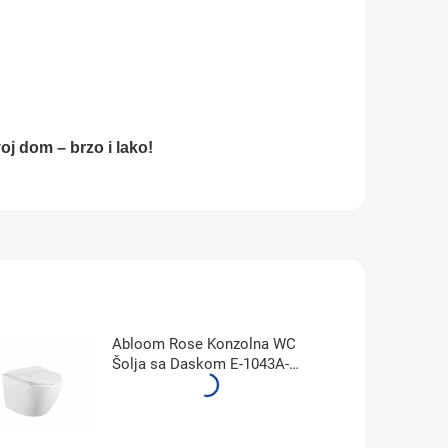
voj dom – brzo i lako!
Abloom Rose Konzolna WC
Šolja sa Daskom E-1043A-2
Matt White