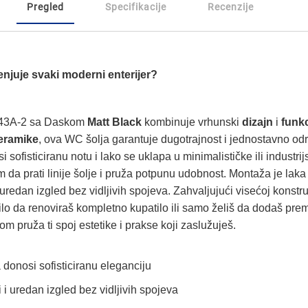
Pregled
Specifikacije
Recenzije
njuje svaki moderni enterijer?
043A-2 sa Daskom
Matt Black
kombinuje vrhunski
dizajn
i
funk
eramike
, ova WC šolja garantuje dugotrajnost i jednostavno odr
i sofisticiranu notu i lako se uklapa u minimalističke ili industr
 prati linije šolje i pruža potpunu udobnost. Montaža je laka i
 i uredan izgled bez vidljivih spojeva. Zahvaljujući visećoj konstr
Bilo da renoviraš kompletno kupatilo ili samo želiš da dodaš pr
m pruža ti spoj estetike i prakse koji zaslužuješ.
 donosi sofisticiranu eleganciju
i i uredan izgled bez vidljivih spojeva