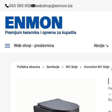
065 585 858
webshop@enmon.ba
Premijum keramika i oprema za kupatila
Web shop - prodavnica
Akcije ↘
AKCIJE ↘
Početna stranica
Sanitarije
WC šolje
Konzolne WC šolje
PLOČICE
SLAVINE
Fa
KADE I TUŠ KABINE
SANITARIJE
Bu
TUŠEVI