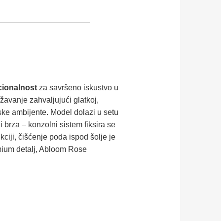
cionalnost
za savršeno iskustvo u
žavanje zahvaljujući glatkoj,
ijske ambijente. Model dolazi u setu
 brza – konzolni sistem fiksira se
ukciji, čišćenje poda ispod šolje je
emium detalj, Abloom Rose