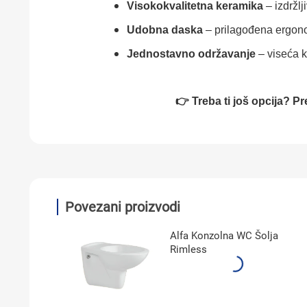
Visokokvalitetna keramika
– izdržlj
Udobna daska
– prilagođena ergono
Jednostavno održavanje
– viseća 
👉 Treba ti još opcija? P
Povezani proizvodi
Alfa Konzolna WC Šolja
Rimless