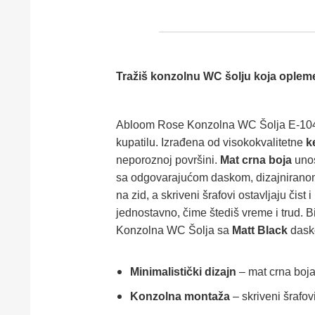
Tražiš konzolnu WC šolju koja opleme
Abloom Rose Konzolna WC Šolja E-1
kupatilu. Izrađena od visokokvalitetne
k
neporoznoj površini.
Mat crna boja
unos
sa odgovarajućom daskom, dizajniranom da
na zid, a skriveni šrafovi ostavljaju čist
jednostavno, čime štediš vreme i trud. 
Konzolna WC Šolja sa
Matt Black
dasko
Minimalistički dizajn
– mat crna boja
Konzolna montaža
– skriveni šrafov