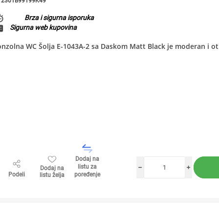
2301B99199K49
Brza i sigurna isporuka
Sigurna web kupovina
onzolna WC Šolja E-1043A-2 sa Daskom Matt Black je moderan i o
Dodaj na
listu za
Dodaj na
h
i
Podeli
poređenje
listu želja