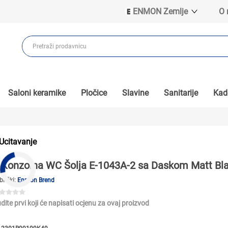
ENMON Zemlje
O
ENMON SRB
ENMON BIH
ENMON HR
ENMON MKD
Saloni keramike
Pločice
Slavine
Sanitarije
Kade
Ucitavanje
Konzolna WC Šolja E-1043A-2 sa Daskom Matt Bl
brički:
Enmon Brend
dite prvi koji će napisati ocjenu za ovaj proizvod