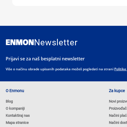
Newsletter
Prijavi se za naš besplatni newsletter
Više o načinu obrade upisanih podataka možeš pogledati na strani
Politike
O Enmonu
Za kupce
Blog
Novi proizv
O kompaniji
Proizvođač
Kontaktiraj nas
Načini plać
Mapa stranice
Načini dos