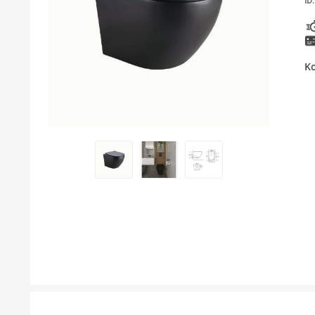
ID:
KUPATILSKI NAMJEŠTAJ I OGLEDALA
BOJLERI
K
LAJSNE ZA PLOČICE
MATERIJALI ZA KERAMIČARSKE RADOVE
ALATI ZA KERAMIKU
ODVOD VODE
KUPATILSKA GALANTERIJA
SVI PROIZVODI