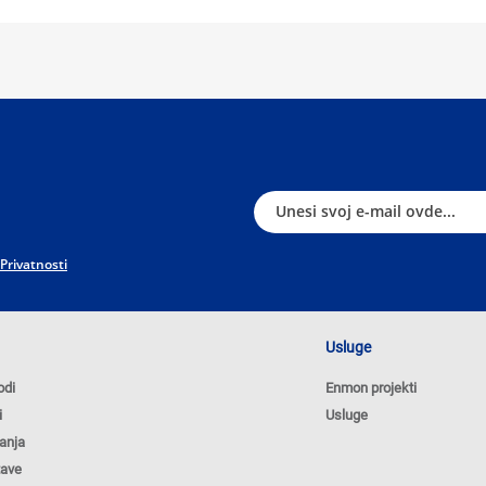
 Privatnosti
Usluge
odi
Enmon projekti
i
Usluge
anja
tave