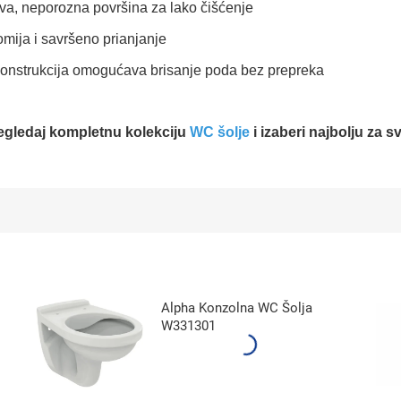
iva, neporozna površina za lako čišćenje
mija i savršeno prianjanje
konstrukcija omogućava brisanje poda bez prepreka
regledaj kompletnu kolekciju
WC šolje
i izaberi najbolju za s
Alpha Konzolna WC Šolja
W331301