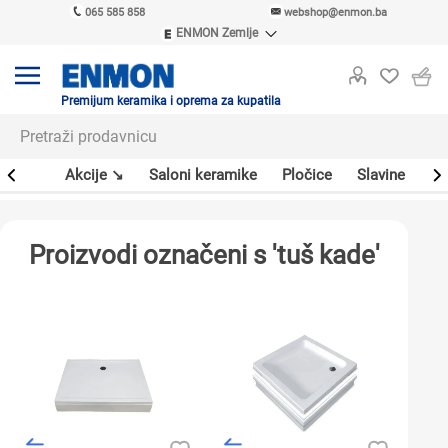
065 585 858
webshop@enmon.ba
ENMON Zemlje
ENMON SRB
ENMON BIH
ENMON HR
Premijum keramika i oprema za kupatila
ENMON MKD
leri
Akcije ↘
Saloni keramike
Pločice
Slavine
Sa
Proizvodi označeni s 'tuš kade'