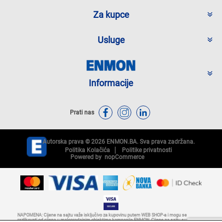
Za kupce
Usluge
Informacije
Prati nas
Autorska prava © 2026 ENMON.BA. Sva prava zadržana.
Politika Kolačića
Politike privatnosti
Powered by
nopCommerce
NAPOMENA: Cijene na sajtu važe isključivo za kupovinu putem WEB SHOP-a i mogu se
razlikovati od cijena u maloprodajnim objektima kompanije ENMON. Cijene na sajtu su