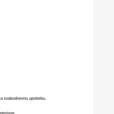
m za svakodnevnu upotrebu.
terijere.