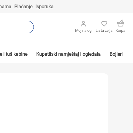
 nama
Plaćanje
Isporuka
Moj nalog
Lista želja
Korpa
 i tuš kabine
Kupatilski namještaj i ogledala
Bojleri