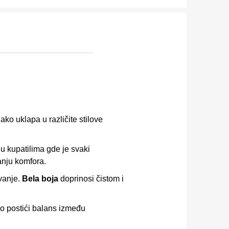
ko uklapa u različite stilove
 kupatilima gde je svaki
anju komfora.
avanje.
Bela boja
doprinosi čistom i
no postići balans između