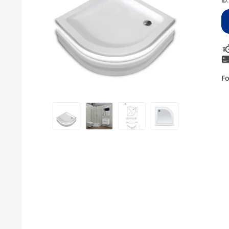
ID:
KUPATILSKI NAMJEŠTAJ I OGLEDALA
BOJLERI
LAJSNE ZA PLOČICE
MATERIJALI ZA KERAMIČARSKE RADOVE
Fo
ALATI ZA KERAMIKU
ODVOD VODE
KUPATILSKA GALANTERIJA
SVI PROIZVODI