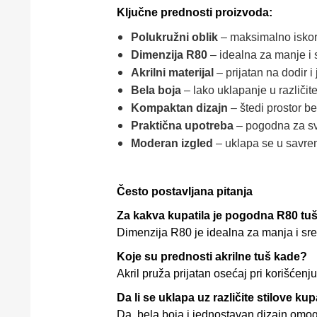
Ključne prednosti proizvoda:
Polukružni oblik
– maksimalno iskori
Dimenzija R80
– idealna za manje i 
Akrilni materijal
– prijatan na dodir 
Bela boja
– lako uklapanje u različite
Kompaktan dizajn
– štedi prostor be
Praktična upotreba
– pogodna za s
Moderan izgled
– uklapa se u savre
Često postavljana pitanja
Za kakva kupatila je pogodna R80 tu
Dimenzija R80 je idealna za manja i sred
Koje su prednosti akrilne tuš kade?
Akril pruža prijatan osećaj pri korišćen
Da li se uklapa uz različite stilove kup
Da, bela boja i jednostavan dizajn omog