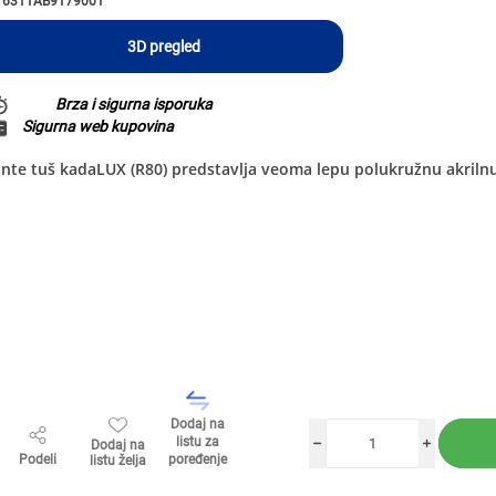
6311AB9179001
3D pregled
Brza i sigurna isporuka
Sigurna web kupovina
nte tuš kadaLUX (R80) predstavlja veoma lepu polukružnu akril
Dodaj na
listu za
Dodaj na
h
i
Podeli
poređenje
listu želja