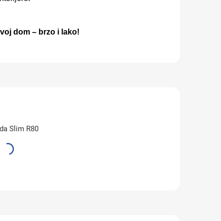
 svoj dom
– brzo i lako!
da Slim R80