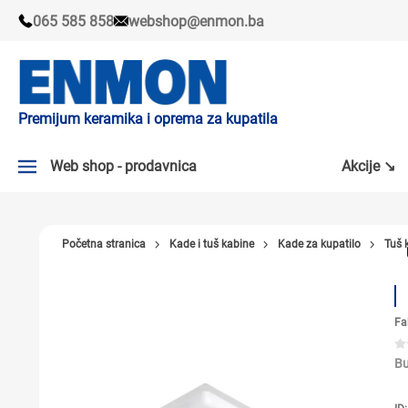
065 585 858
webshop@enmon.ba
Premijum keramika i oprema za kupatila
Web shop - prodavnica
Akcije ↘
AKCIJE ↘
Početna stranica
Kade i tuš kabine
Kade za kupatilo
Tuš 
PLOČICE
SLAVINE
Fa
KADE I TUŠ KABINE
SANITARIJE
Bu
TUŠEVI