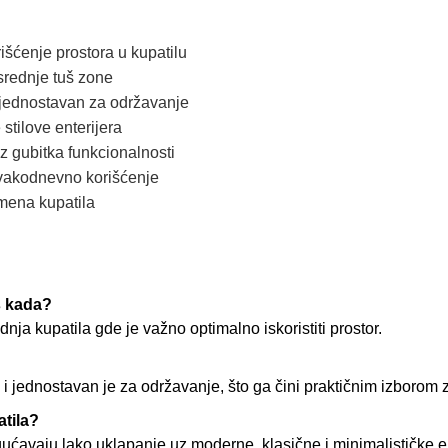
šćenje prostora u kupatilu
srednje tuš zone
i jednostavan za održavanje
 stilove enterijera
z gubitka funkcionalnosti
vakodnevno korišćenje
mena kupatila
š kada?
nja kupatila gde je važno optimalno iskoristiti prostor.
ju i jednostavan je za održavanje, što ga čini praktičnim izboro
atila?
ućavaju lako uklapanje uz moderne, klasične i minimalističke en