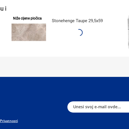
u i
Niže cijene pločica
Stonehenge Taupe 29,5x59
 Privatnosti