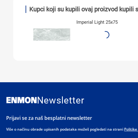
Kupci koji su kupili ovaj proizvod kupili s
ergamon
Imperial Light 25x75
Newsletter
Prijavi se za naš besplatni newsletter
Više o načinu obrade upisanih podataka možeš pogledati na strani
Politike