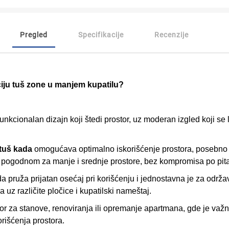
Pregled
Specifikacije
Recenzije
ciju tuš zone u manjem kupatilu?
kcionalan dizajn koji štedi prostor, uz moderan izgled koji se la
tuš kada
omogućava optimalno iskorišćenje prostora, posebno u
e pogodnom za manje i srednje prostore, bez kompromisa po pit
da pruža prijatan osećaj pri korišćenju i jednostavna je za održ
uz različite pločice i kupatilski nameštaj.
bor za stanove, renoviranja ili opremanje apartmana, gde je važ
orišćenja prostora.