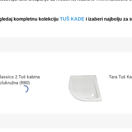
gledaj kompletnu kolekciju
TUŠ KADE
i izaberi najbolju za
lassics 2 Tuš kabina
Tara Tuš Ka
olukružna (R80)