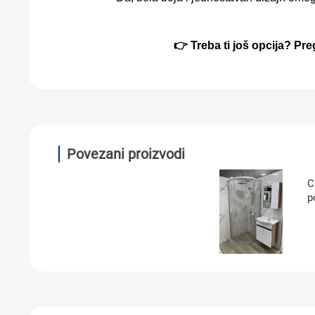
👉
Treba ti jo
š opcija? Pre
Povezani proizvodi
C
p