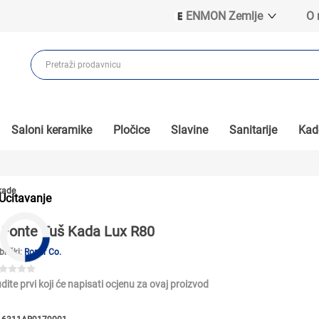
ENMON Zemlje
O
ENMON SRB
ENMON BIH
ENMON HR
ENMON MKD
Saloni keramike
Pločice
Slavine
Sanitarije
Kade
kade
Ucitavanje
Fonte Tuš Kada Lux R80
brički:
Roper Co.
dite prvi koji će napisati ocjenu za ovaj proizvod