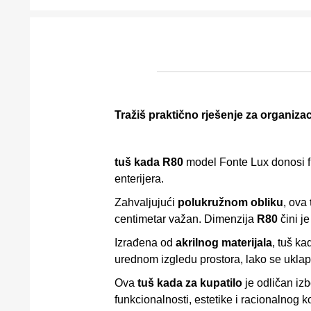
Tražiš praktično rješenje za organiza
tuš kada R80
model Fonte Lux donosi fun
enterijera.
Zahvaljujući
polukružnom obliku
, ova
centimetar važan. Dimenzija
R80
čini j
Izrađena od
akrilnog materijala
, tuš ka
urednom izgledu prostora, lako se uklapa 
Ova
tuš kada za kupatilo
je odličan iz
funkcionalnosti, estetike i racionalnog k