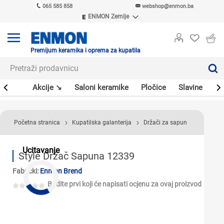
065 585 858
webshop@enmon.ba
ENMON Zemlje
ENMON SRB
ENMON BIH
ENMON HR
Premijum keramika i oprema za kupatila
ENMON MKD
leri
Akcije ↘
Saloni keramike
Pločice
Slavine
Sa
Početna stranica
Kupatilska galanterija
Držači za sapun
Ucitavanje
Style Držač Sapuna 12339
Fabrički:
Enmon Brend
Budite prvi koji će napisati ocjenu za ovaj proizvod