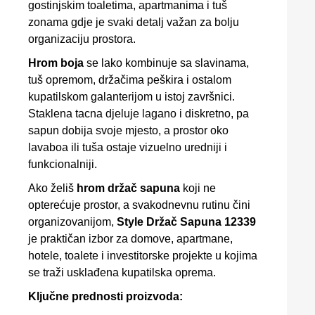
gostinjskim toaletima, apartmanima i tuš
zonama gdje je svaki detalj važan za bolju
organizaciju prostora.
Hrom boja
se lako kombinuje sa slavinama,
tuš opremom, držačima peškira i ostalom
kupatilskom galanterijom u istoj završnici.
Staklena tacna djeluje lagano i diskretno, pa
sapun dobija svoje mjesto, a prostor oko
lavaboa ili tuša ostaje vizuelno uredniji i
funkcionalniji.
Ako želiš
hrom držač sapuna
koji ne
opterećuje prostor, a svakodnevnu rutinu čini
organizovanijom,
Style Držač Sapuna 12339
je praktičan izbor za domove, apartmane,
hotele, toalete i investitorske projekte u kojima
se traži usklađena kupatilska oprema.
Ključne prednosti proizvoda: