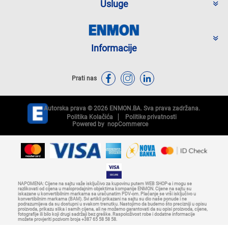
Usluge
Informacije
Prati nas
Autorska prava © 2026 ENMON.BA. Sva prava zadržana.
Politika Kolačića
Politike privatnosti
Powered by
nopCommerce
NAPOMENA: Cijene na sajtu važe isključivo za kupovinu putem WEB SHOP-a i mogu se
razlikovati od cijena u maloprodajnim objektima kompanije ENMON. Cijene na sajtu su
iskazane u konvertibilnim markama sa uračunatim PDV-om. Plaćanje se vrši isključivo u
konvertibilnim markama (BAM). Svi artikli prikazani na sajtu su dio naše ponude i ne
podrazumijeva da su dostupni u svakom trenutku. Nastojimo da budemo što precizniji u opisu
proizvoda, prikazu slika i samih cijena, ali ne možemo garantovati da su opisi proizvoda, cijene,
fotografije ili bilo koji drugi sadržaji bez greške. Raspoloživost robe i dodatne informacije
možete provjeriti pozivom broja +387 65 58 58 58.