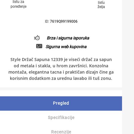
listu za
listu
poređenje
želja
ID:
7619Q99199006
Brza i sigurna isporuka
Sigurna web kupovina
Style Držač Sapuna 12339 je viseći držač za sapun
od metala i stakla, u hrom završnici. Konzolna
montaža, elegantna tacna i praktičan dizajn čine ga
korisnim dodatkom za urednu lavabo ili tuš zonu.
Pregled
Specifikacije
Recenzije