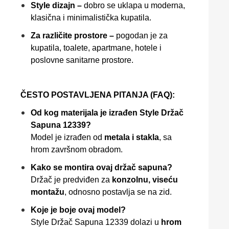
Style dizajn –
dobro se uklapa u moderna,
klasična i minimalistička kupatila.
Za različite prostore –
pogodan je za
kupatila, toalete, apartmane, hotele i
poslovne sanitarne prostore.
ČESTO POSTAVLJENA PITANJA (FAQ):
Od kog materijala je izrađen Style Držač
Sapuna 12339?
Model je izrađen od
metala i stakla
, sa
hrom završnom obradom.
Kako se montira ovaj držač sapuna?
Držač je predviđen za
konzolnu, viseću
montažu
, odnosno postavlja se na zid.
Koje je boje ovaj model?
Style Držač Sapuna 12339 dolazi u
hrom