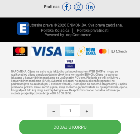
Prati nas
Autorska prava © 2026 ENMON.BA. Sva prava zadržana.
Politika Kolačića
Politike privatnosti
Powered by
nopCommerce
NAPOMENA: Cijene na sajtu važe isključivo za kupovinu putem WEB SHOP-a i mogu se
razlikovati od cijena u maloprodajnim objektima kompanije ENMON. Cijene na sajtu su
iskazane u konvertibilnim markama sa uračunatim PDV-om. Plaćanje se vrši isključivo u
konvertibilnim markama (BAM). Svi artikli prikazani na sajtu su dio naše ponude i ne
podrazumijeva da su dostupni u svakom trenutku. Nastojimo da budemo što precizniji u opisu
proizvoda, prikazu slika i samih cijena, ali ne možemo garantovati da su opisi proizvoda, cijene,
fotografije ili bilo koji drugi sadržaji bez greške. Raspoloživost robe i dodatne informacije
možete provjeriti pozivom broja +387 65 58 58 58.
h
i