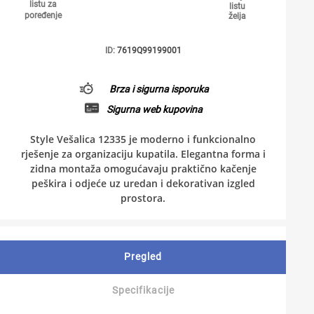
listu za
listu
poređenje
želja
ID:
7619Q99199001
Brza i sigurna isporuka
Sigurna web kupovina
Style Vešalica 12335 je moderno i funkcionalno
rješenje za organizaciju kupatila. Elegantna forma i
zidna montaža omogućavaju praktično kačenje
peškira i odjeće uz uredan i dekorativan izgled
prostora.
Pregled
Specifikacije