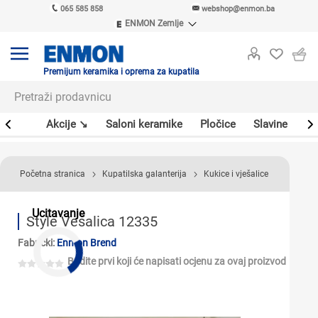
065 585 858
webshop@enmon.ba
ENMON Zemlje
ENMON SRB
ENMON BIH
ENMON HR
Premijum keramika i oprema za kupatila
ENMON MKD
leri
Akcije ↘
Saloni keramike
Pločice
Slavine
Sa
Početna stranica
Kupatilska galanterija
Kukice i vješalice
Ucitavanje
Style Vešalica 12335
Fabrički:
Enmon Brend
Budite prvi koji će napisati ocjenu za ovaj proizvod