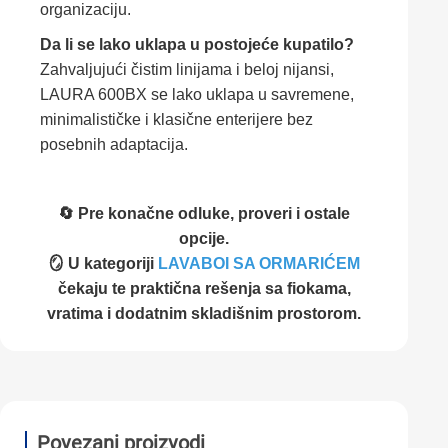
organizaciju.
Da li se lako uklapa u postojeće kupatilo?
Zahvaljujući čistim linijama i beloj nijansi,
LAURA 600BX se lako uklapa u savremene,
minimalističke i klasične enterijere bez
posebnih adaptacija.
🔄 Pre konačne odluke, proveri i ostale
opcije.
🪞 U kategoriji
LAVABOI SA ORMARIĆEM
čekaju te praktična rešenja sa fiokama,
vratima i dodatnim skladišnim prostorom.
Povezani proizvodi