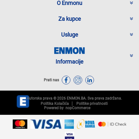
O Enmonu
Za kupce
Usluge
Informacije
Prati nas
Autorska prava © 2026 ENMON.BA. Sva prava zadržana.
Politika Kolačića
Politike privatnosti
Powered by
nopCommerce