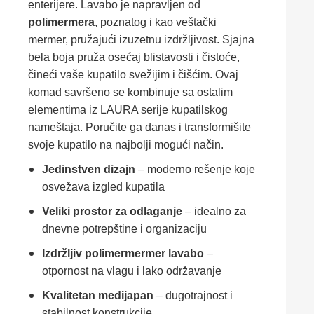
enterijere. Lavabo je napravljen od
polimermera
, poznatog i kao veštački
mermer, pružajući izuzetnu izdržljivost. Sjajna
bela boja pruža osećaj blistavosti i čistoće,
čineći vaše kupatilo svežijim i čišćim. Ovaj
komad savršeno se kombinuje sa ostalim
elementima iz LAURA serije kupatilskog
nameštaja. Poručite ga danas i transformišite
svoje kupatilo na najbolji mogući način.
Jedinstven dizajn
– moderno rešenje koje
osvežava izgled kupatila
Veliki prostor za odlaganje
– idealno za
dnevne potrepštine i organizaciju
Izdržljiv polimermermer lavabo
–
otpornost na vlagu i lako održavanje
Kvalitetan medijapan
– dugotrajnost i
stabilnost konstrukcije