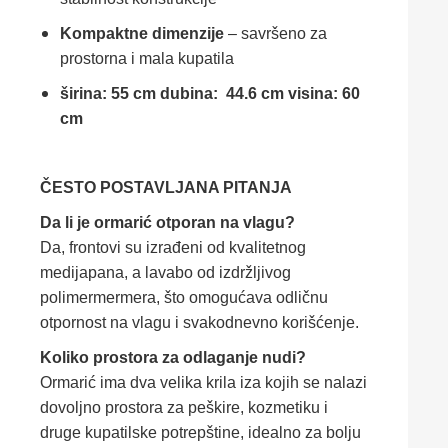
Kompaktne dimenzije
– savršeno za
prostorna i mala kupatila
širina: 55 cm
dubina: 44.6 cm
visina: 60
cm
ČESTO POSTAVLJANA PITANJA
Da li je ormarić otporan na vlagu?
Da, frontovi su izrađeni od kvalitetnog
medijapana, a lavabo od izdržljivog
polimermermera, što omogućava odličnu
otpornost na vlagu i svakodnevno korišćenje.
Koliko prostora za odlaganje nudi?
Ormarić ima dva velika krila iza kojih se nalazi
dovoljno prostora za peškire, kozmetiku i
druge kupatilske potrepštine, idealno za bolju