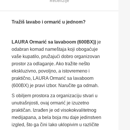
Recenzije
Tražiš lavabo i ormarić u jednom?
LAURA Ormarić sa lavaboom (600BX))
je
odabran komad nameštaja koji obogaćuje
vaše kupatilo, pružajući dobro organizovan
prostor za odlaganje. Ako tražite nešto
ekskluzivno, povoljno, a istovremeno i
praktično, LAURA Ormarić sa lavaboom
(600BX) je pravi izbor. Naručite ga odmah.
S obiljem prostora za organizaciju stvari u
unutrašnjosti, ovaj ormarić je izuzetno
praktičan. Izrađen je od visokokvalitetnog
medijapana, a bela boja mu daje jedinstven
izgled, što ga čini lako uklopivim u različite