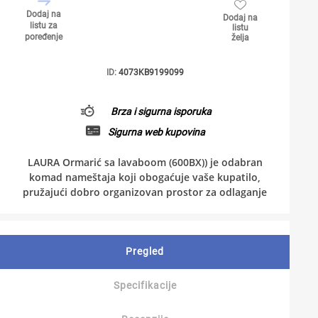
Dodaj na
Dodaj na
listu za
listu
poređenje
želja
ID:
4073KB9199099
Brza i sigurna isporuka
Sigurna web kupovina
LAURA Ormarić sa lavaboom (600BX)) je odabran
komad nameštaja koji obogaćuje vaše kupatilo,
pružajući dobro organizovan prostor za odlaganje
Pregled
Specifikacije