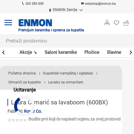
065 585 858
webshop@enmon.ba
ENMON Zemlje
ENMON SRB
ENMON BIH
ENMON HR
Premijum keramika i oprema za kupatila
ENMON MKD
leri
Akcije ↘
Saloni keramike
Pločice
Slavine
Sa
Početna stranica
Kupatilski namještaj i ogledala
Ormarići za kupatilo
Lavabo sa ormarićem
Ucitavanje
Laura Ormarić sa lavaboom (600BX)
Fabrički:
Roper Co.
Budite prvi koji će napisati ocjenu za ovaj proizvod