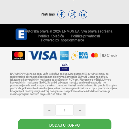
Prati nas
Autorska prava © 2026 ENMON.BA. Sva prava zadržana.
Politika Kolačića
Politike privatnosti
Powered by
nopCommerce
NAPOMENA: Cijene na sajtu važe isključivo za kupovinu putem WEB SHOP-a i mogu se
razlikovati od cijena u maloprodajnim objektima kompanije ENMON. Cijene na sajtu su
iskazane u konvertibilnim markama sa uračunatim PDV-om. Plaćanje se vrši isključivo u
konvertibilnim markama (BAM). Svi artikli prikazani na sajtu su dio naše ponude i ne
podrazumijeva da su dostupni u svakom trenutku. Nastojimo da budemo što precizniji u opisu
proizvoda, prikazu slika i samih cijena, ali ne možemo garantovati da su opisi proizvoda, cijene,
fotografije ili bilo koji drugi sadržaji bez greške. Raspoloživost robe i dodatne informacije
možete provjeriti pozivom broja +387 65 58 58 58.
h
i