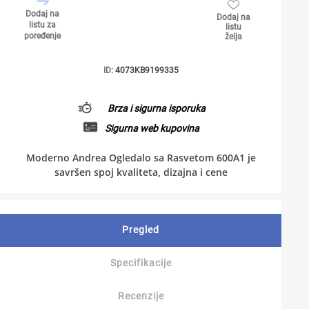
Dodaj na
Dodaj na
listu za
listu
poređenje
želja
ID:
4073KB9199335
Brza i sigurna isporuka
Sigurna web kupovina
Moderno Andrea Ogledalo sa Rasvetom 600A1 je
savršen spoj kvaliteta, dizajna i cene
Pregled
Specifikacije
Recenzije