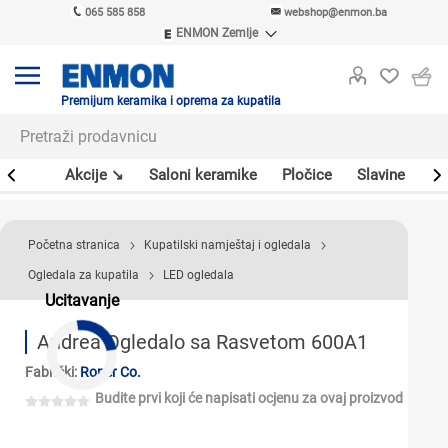
065 585 858
webshop@enmon.ba
ENMON Zemlje
ENMON SRB
ENMON BIH
ENMON HR
Premijum keramika i oprema za kupatila
ENMON MKD
leri
Akcije ↘
Saloni keramike
Pločice
Slavine
Sa
Početna stranica
Kupatilski namještaj i ogledala
Ogledala za kupatila
LED ogledala
Ucitavanje
Andrea Ogledalo sa Rasvetom 600A1
Fabrički:
Roper Co.
Budite prvi koji će napisati ocjenu za ovaj proizvod