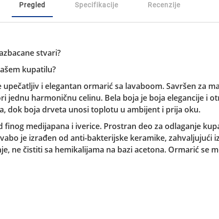
Pregled
Specifikacije
Recenzije
azbacane stvari?
 vašem kupatilu?
e upečatljiv i elegantan ormarić sa lavaboom. Savršen za ma
 jednu harmoničnu celinu. Bela boja je boja elegancije i ot
, dok boja drveta unosi toplotu u ambijent i prija oku.
 finog medijapana i iverice. Prostran deo za odlaganje kupati
o je izrađen od anti-bakterijske keramike, zahvaljujući izu
je, ne čistiti sa hemikalijama na bazi acetona. Ormarić se