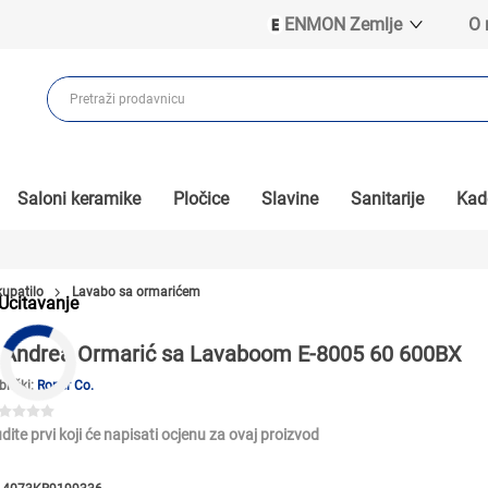
ENMON Zemlje
O
ENMON SRB
ENMON BIH
ENMON HR
ENMON MKD
Saloni keramike
Pločice
Slavine
Sanitarije
Kade
kupatilo
Lavabo sa ormarićem
Ucitavanje
Andrea Ormarić sa Lavaboom E-8005 60 600BX
brički:
Roper Co.
dite prvi koji će napisati ocjenu za ovaj proizvod