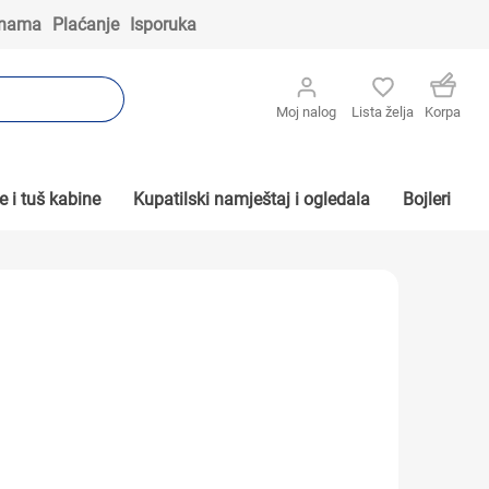
 nama
Plaćanje
Isporuka
Moj nalog
Lista želja
Korpa
 i tuš kabine
Kupatilski namještaj i ogledala
Bojleri