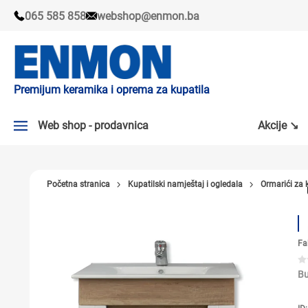
065 585 858
webshop@enmon.ba
Premijum keramika i oprema za kupatila
Web shop - prodavnica
Akcije ↘
AKCIJE ↘
Početna stranica
Kupatilski namještaj i ogledala
Ormarići za 
PLOČICE
SLAVINE
Fa
KADE I TUŠ KABINE
SANITARIJE
Bu
TUŠEVI