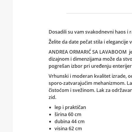
Dosadili su vam svakodnevni haos i r
Želite da date pečat stila i elegancije
ANDREA ORMARIĆ SA LAVABOOM
j
dizajnom i dimenzijama može da stvori
pogrešan izbor pri uređenju enterijera
Vrhunski i moderan kvalitet izrade, od
sporo-zatvarajućim mehanizmom. Lavab
čistoćom i svežinom. Lak za održavan
zid.
lep i praktičan
širina 60 cm
dubina 44 cm
visina 62 cm