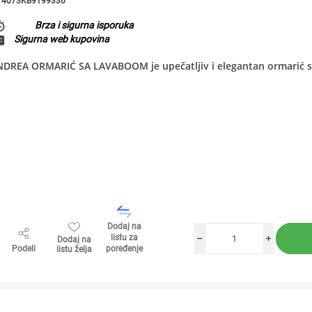
4073KB9199336
Brza i sigurna isporuka
Sigurna web kupovina
NDREA ORMARIĆ SA LAVABOOM je upečatljiv i elegantan ormarić 
Dodaj na
listu za
Dodaj na
h
i
Podeli
poređenje
listu želja