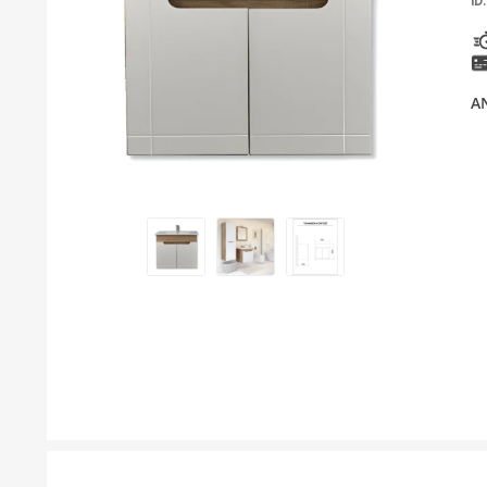
ID:
KUPATILSKI NAMJEŠTAJ I OGLEDALA
BOJLERI
A
LAJSNE ZA PLOČICE
MATERIJALI ZA KERAMIČARSKE RADOVE
ALATI ZA KERAMIKU
ODVOD VODE
KUPATILSKA GALANTERIJA
SVI PROIZVODI