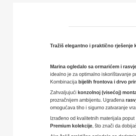
Tražiš elegantno i praktično rješenje ko
Marina ogledalo sa ormarićem i rasvj
idealno je za optimalno iskorištavanje pr
Kombinacija
bijelih frontova i drvo pri
Zahvaljujući
konzolnoj (visećoj) monta
prozračnijem ambijentu. Ugrađena
rasv
omogućava tiho i sigurno zatvaranje vra
Izrađeno od kvalitetnih materijala poput
Premium kolekcije
, što znači da dobija