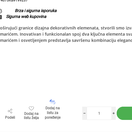
4073KB9199237
Brza i sigurna isporuka
Sigurna web kupovina
oširujući granice dizajna dekorativnih elemenata, stvorili smo iz
marićem. Inovativan i funkcionalan spoj dva ključna elementa sv
marićem i osvetljenjem predstavlja savršenu kombinaciju elegancij
Dodaj na
listu za
Dodaj na
h
i
Podeli
poređenje
listu želja