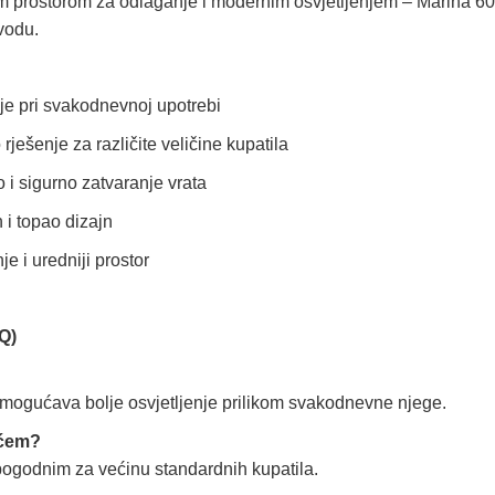
im prostorom za odlaganje i modernim osvjetljenjem – Marina 60
vodu.
nje pri svakodnevnoj upotrebi
rješenje za različite veličine kupatila
o i sigurno zatvaranje vrata
i topao dizajn
e i uredniji prostor
Q)
mogućava bolje osvjetljenje prilikom svakodnevne njege.
ićem?
pogodnim za većinu standardnih kupatila.