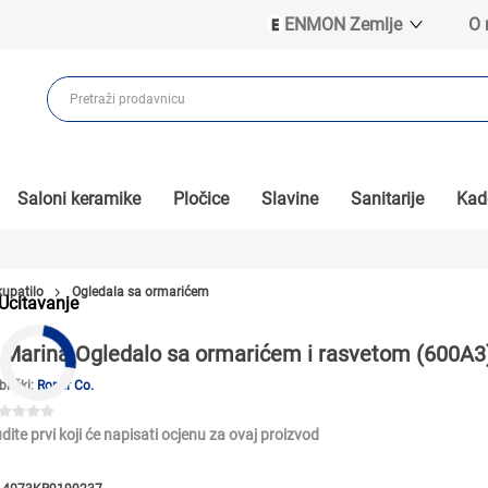
ENMON Zemlje
O
ENMON SRB
ENMON BIH
ENMON HR
ENMON MKD
Saloni keramike
Pločice
Slavine
Sanitarije
Kade
kupatilo
Ogledala sa ormarićem
Ucitavanje
Marina Ogledalo sa ormarićem i rasvetom (600A3
brički:
Roper Co.
dite prvi koji će napisati ocjenu za ovaj proizvod