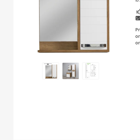
ID:
KUPATILSKI NAMJEŠTAJ I OGLEDALA
BOJLERI
Pr
LAJSNE ZA PLOČICE
or
or
MATERIJALI ZA KERAMIČARSKE RADOVE
ALATI ZA KERAMIKU
ODVOD VODE
KUPATILSKA GALANTERIJA
SVI PROIZVODI