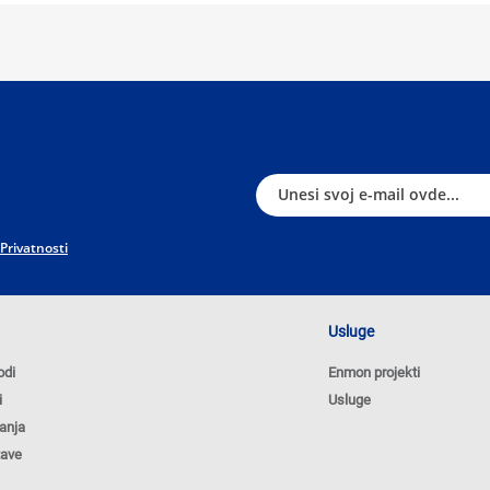
 Privatnosti
Usluge
odi
Enmon projekti
i
Usluge
anja
tave