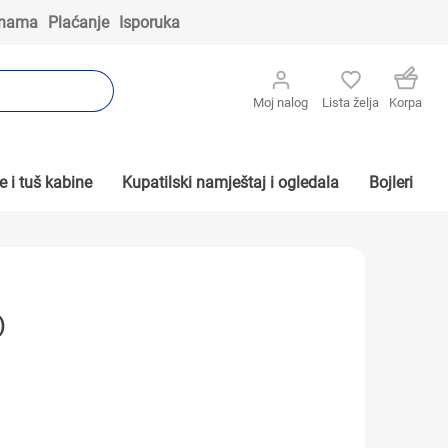
 nama
Plaćanje
Isporuka
Moj nalog
Lista želja
Korpa
 i tuš kabine
Kupatilski namještaj i ogledala
Bojleri
)