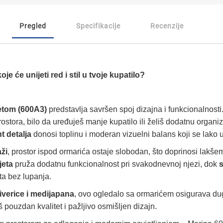
Pregled
Specifikacije
Recenzije
je će unijeti red i stil u tvoje kupatilo?
etom (600A3)
predstavlja savršen spoj dizajna i funkcionalnos
ostora, bilo da uređuješ manje kupatilo ili želiš dodatnu organi
nt detalja
donosi toplinu i moderan vizuelni balans koji se lako uk
ži
, prostor ispod ormarića ostaje slobodan, što doprinosi lakše
jeta
pruža dodatnu funkcionalnost pri svakodnevnoj njezi, dok
ta bez lupanja.
iverice i medijapana
, ovo ogledalo sa ormarićem osigurava dugo
š pouzdan kvalitet i pažljivo osmišljen dizajn.