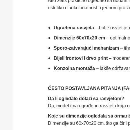
Ako želiš praktično ogledalo sa dodatn
estetiku i funkcionalnost u jednom proiz
Ugrađena rasvjeta
– bolje osvjetlje
Dimenzije 60x70x20 cm
– optimalno 
Sporo-zatvarajući mehanizam
– tih
Bijeli frontovi i drvo print
– moderan 
Konzolna montaža
– lakše održavanj
ČESTO POSTAVLJANA PITANJA (FA
Da li ogledalo dolazi sa rasvjetom?
Da, model ima ugrađenu rasvjetu koja o
Koje su dimenzije ogledala sa ormar
Dimenzije su 60x70x20 cm, što ga čini 