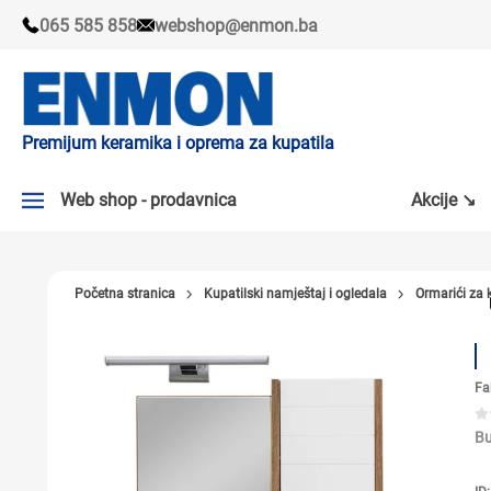
065 585 858
webshop@enmon.ba
Premijum keramika i oprema za kupatila
Web shop - prodavnica
Akcije ↘
AKCIJE ↘
Početna stranica
Kupatilski namještaj i ogledala
Ormarići za 
PLOČICE
SLAVINE
Fa
KADE I TUŠ KABINE
SANITARIJE
Bu
TUŠEVI