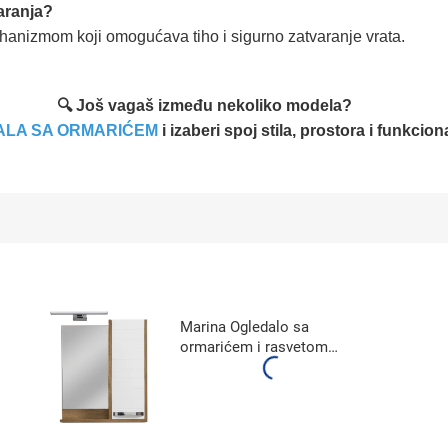
aranja?
hanizmom koji omogućava tiho i sigurno zatvaranje vrata.
🔍 Još vagaš između nekoliko modela?
ALA SA ORMARIĆEM
i izaberi spoj stila, prostora i funkcion
Marina Ogledalo sa
ormarićem i rasvetom
(600A3)