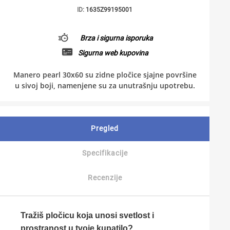
ID:
1635Z99195001
Brza i sigurna isporuka
Sigurna web kupovina
Manero pearl 30x60 su zidne pločice sjajne površine
u sivoj boji, namenjene su za unutrašnju upotrebu.
Pregled
Specifikacije
Recenzije
Tražiš pločicu koja unosi svetlost i
prostranost u tvoje kupatilo?