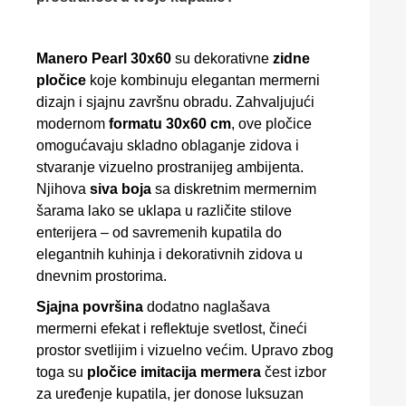
Manero Pearl 30x60
su dekorativne
zidne
pločice
koje kombinuju elegantan mermerni
dizajn i sjajnu završnu obradu. Zahvaljujući
modernom
formatu 30x60 cm
, ove pločice
omogućavaju skladno oblaganje zidova i
stvaranje vizuelno prostranijeg ambijenta.
Njihova
siva boja
sa diskretnim mermernim
šarama lako se uklapa u različite stilove
enterijera – od savremenih kupatila do
elegantnih kuhinja i dekorativnih zidova u
dnevnim prostorima.
Sjajna površina
dodatno naglašava
mermerni efekat i reflektuje svetlost, čineći
prostor svetlijim i vizuelno većim. Upravo zbog
toga su
pločice imitacija mermera
čest izbor
za uređenje kupatila, jer donose luksuzan