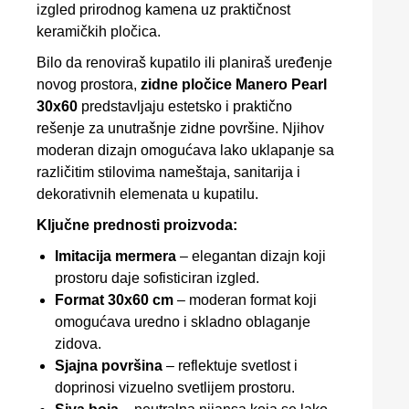
izgled prirodnog kamena uz praktičnost
keramičkih pločica.
Bilo da renoviraš kupatilo ili planiraš uređenje
novog prostora,
zidne pločice Manero Pearl
30x60
predstavljaju estetsko i praktično
rešenje za unutrašnje zidne površine. Njihov
moderan dizajn omogućava lako uklapanje sa
različitim stilovima nameštaja, sanitarija i
dekorativnih elemenata u kupatilu.
Ključne prednosti proizvoda:
Imitacija mermera
– elegantan dizajn koji
prostoru daje sofisticiran izgled.
Format 30x60 cm
– moderan format koji
omogućava uredno i skladno oblaganje
zidova.
Sjajna površina
– reflektuje svetlost i
doprinosi vizuelno svetlijem prostoru.