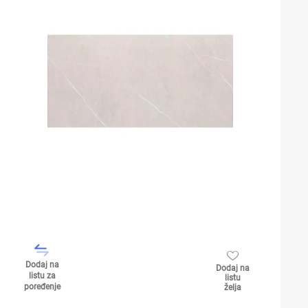
Dodaj na
Dodaj na
listu za
listu
poređenje
želja