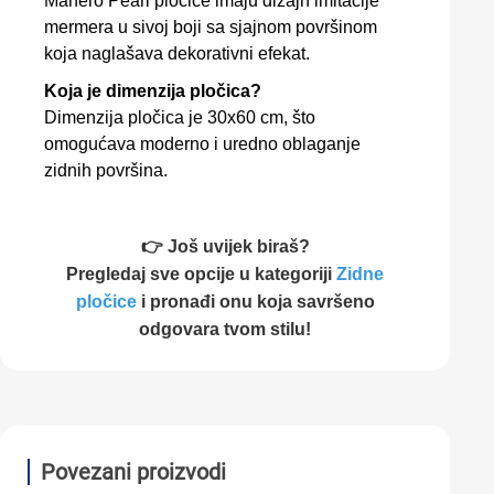
Manero Pearl pločice imaju dizajn imitacije
mermera u sivoj boji sa sjajnom površinom
koja naglašava dekorativni efekat.
Koja je dimenzija pločica?
Dimenzija pločica je 30x60 cm, što
omogućava moderno i uredno oblaganje
zidnih površina.
👉 Još uvijek biraš?
Pregledaj sve opcije u kategoriji
Zidne
pločice
i pronađi onu koja savršeno
odgovara tvom stilu!
Povezani proizvodi