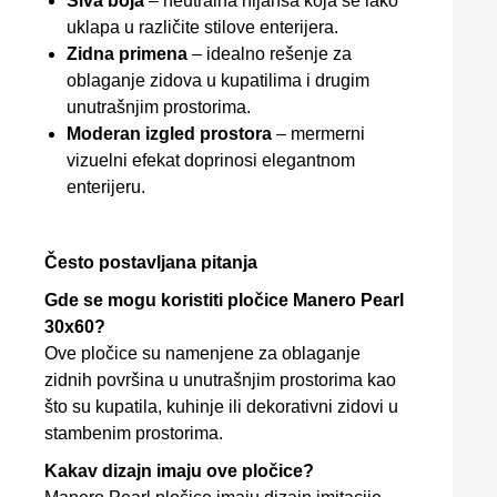
Siva boja
– neutralna nijansa koja se lako
uklapa u različite stilove enterijera.
Zidna primena
– idealno rešenje za
oblaganje zidova u kupatilima i drugim
unutrašnjim prostorima.
Moderan izgled prostora
– mermerni
vizuelni efekat doprinosi elegantnom
enterijeru.
Često postavljana pitanja
Gde se mogu koristiti pločice Manero Pearl
30x60?
Ove pločice su namenjene za oblaganje
zidnih površina u unutrašnjim prostorima kao
što su kupatila, kuhinje ili dekorativni zidovi u
stambenim prostorima.
Kakav dizajn imaju ove pločice?