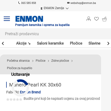
065 585 858
webshop@enmon.ba
ENMON Zemlje
ENMON SRB
ENMON BIH
ENMON HR
Premijum keramika i oprema za kupatila
ENMON MKD
leri
Akcije ↘
Saloni keramike
Pločice
Slavine
Sa
Početna stranica
Pločice
Zidne pločice
Pločice za kupatilo
Ucitavanje
Manero Pearl KK 30x60
Fabrički:
Enmon Brend
Budite prvi koji će napisati ocjenu za ovaj proizvod