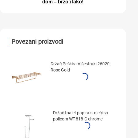
dom – brzo i lako!
Povezani proizvodi
Držač Peškira Višestruki 26020
Rose Gold
Držač toalet papira stojeći sa
policom WT-818-C chrome