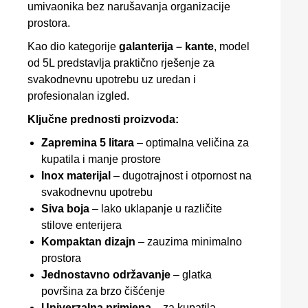
umivaonika bez narušavanja organizacije
prostora.
Kao dio kategorije
galanterija – kante
, model
od 5L predstavlja praktično rješenje za
svakodnevnu upotrebu uz uredan i
profesionalan izgled.
Ključne prednosti proizvoda:
Zapremina 5 litara
– optimalna veličina za
kupatila i manje prostore
Inox materijal
– dugotrajnost i otpornost na
svakodnevnu upotrebu
Siva boja
– lako uklapanje u različite
stilove enterijera
Kompaktan dizajn
– zauzima minimalno
prostora
Jednostavno održavanje
– glatka
površina za brzo čišćenje
Univerzalna primjena
– za kupatila,