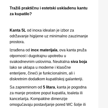
Tražiš praktičnu i estetski usklađenu kantu
za kupatilo?
Kanta 5L
od inoxa idealan je izbor za
održavanje higijene uz minimalno zauzimanje
prostora.
Izrađena od
inox materijala
, ova kanta pruža
otpornost i dugotrajnu upotrebu u
svakodnevnim uslovima. Neutralna
siva boja
lako se uklapa u moderne i klasične
enterijere, čineći je funkcionalnim, ali i
diskretnim dodatkom kupatilskoj galanteriji.
Sa zapreminom od
5 litara
, kanta je pogodna
za manje prostore poput kupatila, toaleta ili
kancelarija. Kompaktne dimenzije
omogućavaju postavljanje pored WC šolje ili