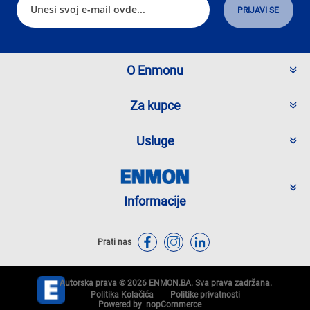
O Enmonu
Za kupce
Usluge
Informacije
Prati nas
Autorska prava © 2026 ENMON.BA. Sva prava zadržana.
Politika Kolačića
Politike privatnosti
Powered by
nopCommerce