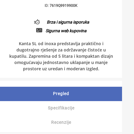
ID:
7619Q9919900K
Brza i sigurna isporuka
Sigurna web kupovina
Kanta 5L od inoxa predstavlja praktično i
dugotrajno rješenje za održavanje čistoće u
kupatilu. Zapremina od 5 litara i kompaktan dizajn
omogućavaju jednostavno uklapanje u manje
prostore uz uredan i moderan izgled.
Pregled
Specifikacije
Recenzije