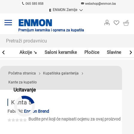
065 585 858
webshop@enmon.ba
ENMON Zemlje
ENMON SRB
ENMON BIH
ENMON HR
Premijum keramika i oprema za kupatila
ENMON MKD
leri
Akcije ↘
Saloni keramike
Pločice
Slavine
Sa
Početna stranica
Kupatilska galanterija
Kante za kupatilo
Ucitavanje
Kanta 5l
Fabrički:
Enmon Brend
Budite prvi koji će napisati ocjenu za ovaj proizvod